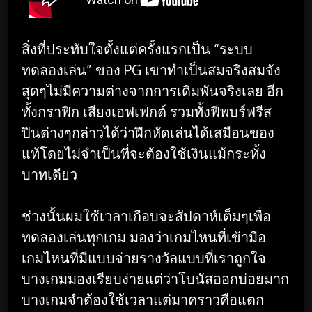
สิ่งที่ประทับใจตั้งแต่ครั้งแรกเป็น “ระบบ
ทดลองเล่น” ของ PG เขาทำเป็นสมจริงสมจัง
สุดๆไม่มีความต่างจากการเดิมพันจริงเลย อีก
ทั้งกราฟิก เสียงเอฟเฟกต์ รวมทั้งฟีพบร์ฟรีส
ปินต่างๆกล่าวได้ว่าฝึกหัดเล่นได้เสมือนของ
แท้โดยไม่จำเป็นที่จะต้องใช้เงินแม้กระทั้ง
บาทเดียว
ช่วงนั้นผมใช้เวลาเกือบจะสัปดาห์เต็มๆเพื่อ
ทดลองเล่นทุกเกม มองว่าเกมไหนที่เข้ามือ
เกมไหนที่มีแบบจ่ายรางวัลแบบที่เราถูกใจ
บางเกมมองเรียบง่ายแต่ว่าโบนัสออกบ่อยมาก
บางเกมจำต้องใช้เวลาแต่มาคราวคือแตก