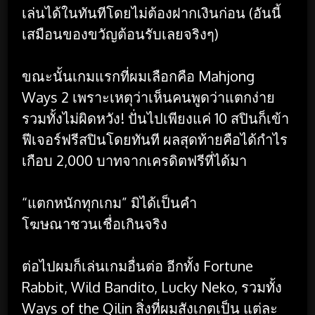
เล่นได้ในทันทีโดยไม่ต้องฝากเงินก่อน (อันนี้
เสมือนของขวัญต้อนรับเลยจริงๆ)
ขณะนั้นเกมแรกที่ผมเลือกคือ Mahjong
Ways 2 เพราะเหตุว่าเห็นคนพูดว่าแตกง่าย
รวมทั้งไม่ผิดหวัง! ปั่นไปเพียงแค่ 10 สปินก็เข้า
ฟีเจอร์ฟรีสปินโดยทันที ผลสุดท้ายคือได้กำไร
เกือบ 2,000 บาทจากเครดิตฟรีที่ได้มา
“แตกหนักทุกเกม” มิได้เป็นคำ
โฆษณาชวนเชื่อเกินจริง
ต่อไปผมก็เล่นเกมอื่นต่อ อีกทั้ง Fortune
Rabbit, Wild Bandito, Lucky Neko, รวมทั้ง
Ways of the Qilin สิ่งที่ผมสังเกตเป็น แต่ละ