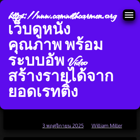
https://www.camwithcarmen.org
เว็บดูหนัง
คุณภาพ พร้อม
Skip
ระบบอัพ Video
สล็อตpg สล็อตเว็บตรงอันดับ 1 รับทุก
to
content
สร้างรายได้จาก
ยอดฝากสูงสุด 1 ล้าน! เล่นง่าย ได้เงิน
จริง โบนัสพิเศษทุกวัน pgslot หาเงิน
ยอดเรทติ้ง
เที่ยวปีใหม่ จัดเลย Top 7 by Dawna
pgslots.shop 8 มกราคม 69
Posted on
3 พฤศจิกายน 2025
by
William Miller