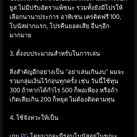
ยูส ไม่มีปรับอัตราแพ้ชนะ รวมทั้งยังมีโปรให้
เลือกนานาประการ อาทิเช่น เครดิตฟรี 100,
โบนัสฝากแรก, โปรคืนยอดเสีย อื่นๆอีก
มากมาย
3. ตั้งงบประมาณสำหรับในการเล่น
สิ่งสำคัญอีกอย่างเป็น “อย่าเล่นเกินงบ” ผมจะ
รวมกลุ่มเงินไว้ก่อนทุกครั้ง เช่น วันนี้ใช้ทุน
300 ถ้าหากได้กำไร 500 ก็พอเพียง หรือถ้า
เกิดเสียเกิน 200 ก็หยุด ไม่ต้องติดตามทุน
4. ใช้จังหวะให้เป็น
เกม
PG
โดยมากจะมีรอบโบนัสอยู่ในขณะ