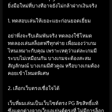
ยิ่งมือใหม่ที่บางทีอาจยังไม่กล้าฝากเงินจริง
1. ทดสอบเล่นให้เยอะแยะก่อนยอดเยี่ยม
อย่าพึ่งจะรีบเดิมพันจริง ทดลองใช้โหมด
ทดลองเล่นสล็อตฟรีทุกค่าย เพื่อมองว่าเกม
ไหนเหมาะกับคุณ เพราะเหตุว่าแต่ละเกมมี
ระบบไม่เหมือนกัน บางเกมจะต้องสะสม
สัญลักษณ์ บางเกมมีตัวคูณ หรือบางเกมต้อง
คอยเข้าโหมดพิเศษ
2. เลือกเว็บตรงเชื่อใจได้
เว็บที่ผมเล่นเป็นเว็บไซต์ตรง PG ลิขสิทธิ์แท้
ซึ่งแตกต่างจากเว็บเอเย่นต์ตรงที่ ไม่มีการล็อก