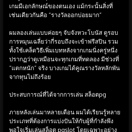
เกมมีเอกลักษณ์ของตนเอง แม้กระนั้นสิ่งที่
เช่นเดียวกันคือ “รางวัลออกบ่อยมาก”
ผมลองเล่นแบบค่อยๆ จับจังหวะโบนัส ดูรอบ
การหมุนเฉลี่ยว่ากี่รอบถึงจะเข้าฟรีสปิน รวม
ทั้งใช้เคล็ดวิธีเพิ่มเบทหลังจากเกมนิ่งครู่หนึ่ง
ปรากฏว่าดูเหมือนจะทุกเกมที่ทดลอง มีช่วงที่
“แตกหนัก” จริง บางเกมได้คูณรางวัลหลักพัน
จากทุนไม่ถึงร้อย
ประสบการณ์ที่ได้จากการเล่น สล็อตpg
ภายหลังเล่นมาหลายเดือน ผมได้เรียนรู้หลาย
ประเภทที่ต้องการแบ่งปันให้กับผู้ที่กำลังพึง
พอใจเริ่มเล่นสล็อต pgslot โดยเฉพาะอย่าง