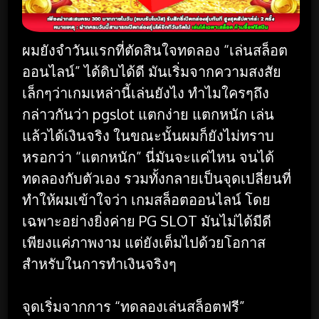
ผมยังจำวันแรกที่ตัดสินใจทดลอง “เล่นสล็อต
ออนไลน์” ได้ดิบได้ดี มันเริ่มจากความสงสัย
เล็กๆว่าเกมเหล่านี้เล่นยังไง ทำไมใครๆถึง
กล่าวกันว่า pgslot แตกง่าย แตกหนัก เล่น
แล้วได้เงินจริง ในขณะนั้นผมก็ยังไม่ทราบ
หรอกว่า “แตกหนัก” นี่มันจะแค่ไหน จนได้
ทดลองกับตัวเอง รวมทั้งกลายเป็นจุดเปลี่ยนที่
ทำให้ผมเข้าใจว่า เกมสล็อตออนไลน์ โดย
เฉพาะอย่างยิ่งค่าย PG SLOT มันไม่ได้มีดี
เพียงแค่ภาพงาม แต่ยังเต็มไปด้วยโอกาส
สำหรับในการทำเงินจริงๆ
จุดเริ่มจากการ “ทดลองเล่นสล็อตฟรี”