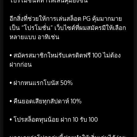
โปรโมชั่นที่ทำให้เล่นคุ้มยิ่งขึ้น
อีกสิ่งที่ช่วยให้การเล่นสล็อต PG คุ้มมากมาย
เป็น “โปรโมชั่น” เว็บไซต์ที่ผมสมัครมีให้เลือก
หลายแบบ อาทิเช่น
• สมัครสมาชิกใหม่รับเครดิตฟรี 100 ไม่ต้อง
ฝากก่อน
• ฝากหนแรกโบนัส 50%
• คืนยอดเสียทุกสัปดาห์ 10%
• โปรสล็อตทุนน้อย ฝาก 10 รับ 100