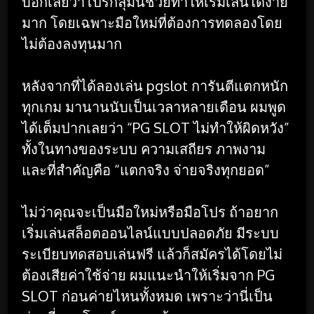
บอกเลยว่าโปรกลุ่มนี้ช่วยทำให้เริ่มเล่นได้ง่าย
มาก โดยเฉพาะมือใหม่ที่ต้องการทดลองโดย
ไม่ต้องลงทุนมาก
หลังจากที่ได้ลองเล่น pgslot การันตีแตกหนัก
ทุกเกม มานานนับเป็นเวลาหลายเดือน ผมพูด
ได้เต็มปากเลยว่า “PG SLOT ไม่ทำให้ผิดหวัง”
ทั้งในทางของระบบ ความเสถียร ภาพงาม
และที่สำคัญคือ “แตกจริง จ่ายจริงทุกยอด”
ไม่ว่าคุณจะเป็นมือใหม่หรือมือโปร ถ้าอยาก
เริ่มเล่นสล็อตออนไลน์แบบปลอดภัย มีระบบ
ระเบียบทดสอบเล่นฟรี แล้วก็สมัครได้โดยไม่
ต้องเสียค่าใช้จ่าย ผมแนะนำให้เริ่มจาก PG
SLOT ก่อนค่ายไหนทั้งหมด เพราะว่านี่เป็น