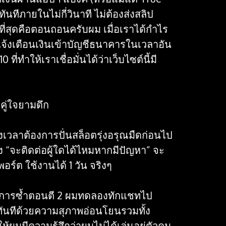
นทีภายในไม่กี่วินาที ไม่ต้องส่งสลิป
ัญที่สุดคือตอนถอนครับผม เมื่อเราได้กำไร
จ้งเตือนเงินเข้าบัญชีธนาคารในเวลาอัน
ี่ทำให้เราเชื่อมั่นได้ว่าเว็บไซต์นี้มี
คู่ใจยามดึก
เวลาต้องการปั่นสล็อตรุ่งอรุณมืดก่อนไป
ง “จะติดต่อผู้ใดได้ไหมหากมีปัญหา” จะ
อร์ต ใช้งานได้ 1 วัน จริงๆ
รายการซ้ำตอนตี 2 ผมทดลองทักแชทไป
นทีด้วยความสุภาพอ่อนโยนรวมทั้ง
้ผมมีความรู้สึกว่าผมไม่ได้เล่นอยู่ตัวคน