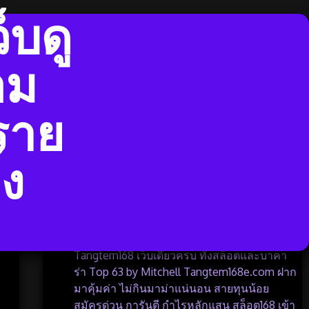
เว็บดู
อม
งราย
ค้นหา
้ง
สำหรับ:
เรื่องล่าสุด
Tangtem168 เว็บเดียวครบ ทั้งสล็อตและบาคา
ร่า Top 63 by Mitchell Tangtem168e.com ฝาก
มาคุ้มค่า ไม่กินมาม่าแน่นอน สายทุนน้อย
สมัครด่วน การันตี กำไรหลักแสน สล็อต168 เข้า