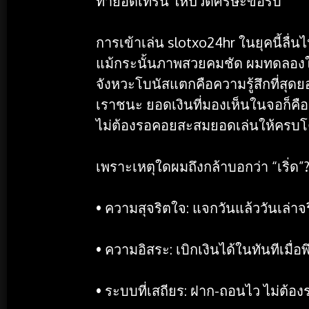
ทำยอดเทิร์น ให้ปวดศีรษะขอรับ
การเข้าเล่น slotxo24hr ในยุคนี้ลื่
แม้กระนั้นภาพสวยคมชัด ผมทดลองใช้เ
จังหวะโบนัสแตกคือความรู้สึกที่สุด
เราชนะ ยอดเงินที่มองเห็นในจอก็คื
ไม่ต้องรอคอยสะสมยอดเล่นให้ครบโ
เพราะเหตุใดผมถึงกล้าบอกว่า “เริ่ด”
• ความสุจริตใจ: แจกวันแล้ววันเล่าจ
• ความอิสระ: เบิกเงินได้ในทันทีเมื่อ
• ระบบที่เสถียร: ฝาก-ถอนไว ไม่ต