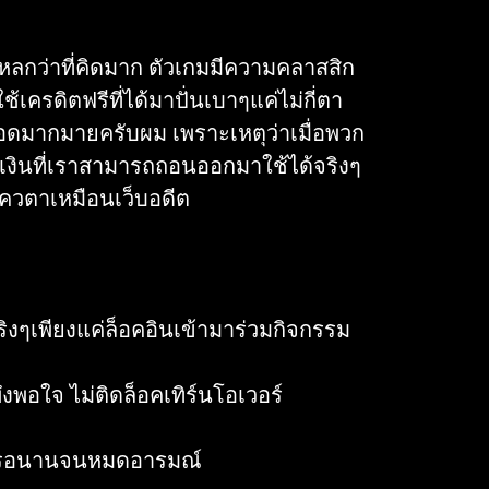
นไหลกว่าที่คิดมาก ตัวเกมมีความคลาสสิก
ครดิตฟรีที่ได้มาปั่นเบาๆแค่ไม่กี่ตา
ยอดมากมายครับผม เพราะเหตุว่าเมื่อพวก
อเงินที่เราสามารถถอนออกมาใช้ได้จริงๆ
ควตาเหมือนเว็บอดีต
?
ริงๆเพียงแค่ล็อคอินเข้ามาร่วมกิจกรรม
พึงพอใจ ไม่ติดล็อคเทิร์นโอเวอร์
้องรอนานจนหมดอารมณ์