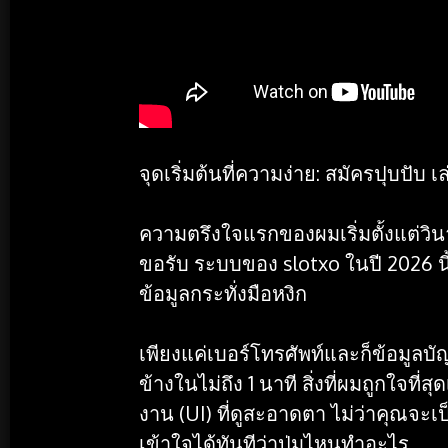
จุดเริ่มต้นที่ความง่าย: สมัครปุบปับ เล
ความตรึงใจแรกของผมเริ่มตั้งแต่วินา
ขอรับ ระบบของ slotxo ในปี 2026 น
ข้อมูลกระทั่งมือหงิก
เพียงแค่เบอร์โทรศัพท์และก็ข้อมูลบ
ข้างในไม่ถึง 1 นาที สิ่งที่ผมถูกใจที
งาน (UI) ที่ดูสะอาดตา ไม่ว่าคุณจะเป็น
เข้าใจได้ทันทีว่าปุ่มไหนทำอะไร