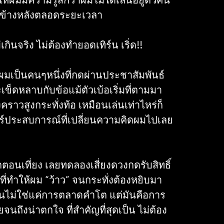
ู่ข้างหลังตลอดระยะเวลา
เกินจริง ไม่ต้องทำยอดเทิร์น เริ่ด!!
ผมเป็นคนๆหนึ่งที่กดผ่านประชาสัมพันธ์
็ดหลาบกับข้อแม้ตัวเบ้อเริ่มที่ตามมา
ราวสูงกระทั่งท้อ เหมือนเล่นเท่าไหร่ก็
แชร์ประสบการณ์ที่เปลี่ยนความคิดผมไปเลย
ตอนเที่ยง เลยทดลองเสี่ยงดวงกดรับสิทธิ์
ี่ทำให้ผม “ว้าว” จนกระทั่งต้องหยิบมา
ันไม่ใช่แค่การตลาดคำโต แต่มันคือการ
นถึงน่าตกใจ ที่สำคัญที่สุดเป็น ไม่ต้อง