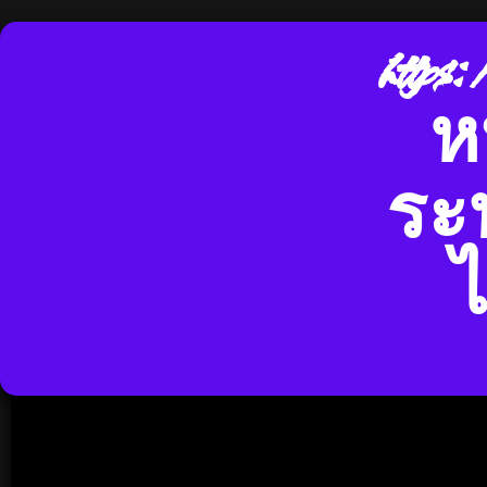
https
ห
ระบ
Skip
ไ
to
สล็อตxo slotxo24h
content
slotxo เว็บตรง คา
สมัครรับโบนัส 200
ล้านก็ถอนได้ slotxo2