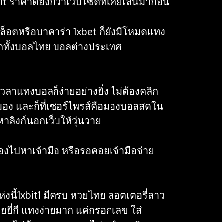
it ราคาดียิ่งกว่าเว็บไซต์ที่เคยเล่นมาก่อน
่สล็อตหรือบาคาร่า 1xbet ก็ยังมีโหมดแทง
ีกทั้งบอลไทย บอลต่างประเทศ
วลาแทงบอลก็ง่ายอย่างยิ่ง ไม่ต้องคลิก
้มอง และก็ที่เซอร์ไพรส์คือมองบอลสดใน
หาลิงก์นอกเว็บให้วุ่นวาย
นต้องไปหาเจ้ามือ หรือรอคอยเจ้ามือจ่าย
่งนี้1xbit1 มีครบ หวยไทย ลอตเตอรี่ลาว
ยยี่กี แทงง่ายมาก แค่กรอกเลข ใส่