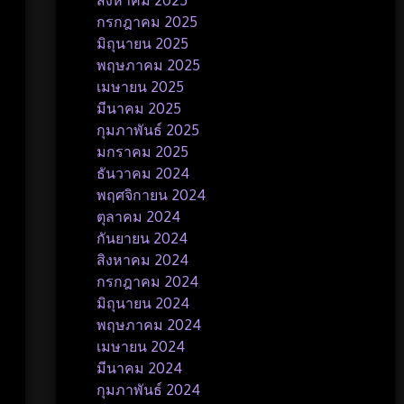
สิงหาคม 2025
กรกฎาคม 2025
มิถุนายน 2025
พฤษภาคม 2025
เมษายน 2025
มีนาคม 2025
กุมภาพันธ์ 2025
มกราคม 2025
ธันวาคม 2024
พฤศจิกายน 2024
ตุลาคม 2024
กันยายน 2024
สิงหาคม 2024
กรกฎาคม 2024
มิถุนายน 2024
พฤษภาคม 2024
เมษายน 2024
มีนาคม 2024
กุมภาพันธ์ 2024