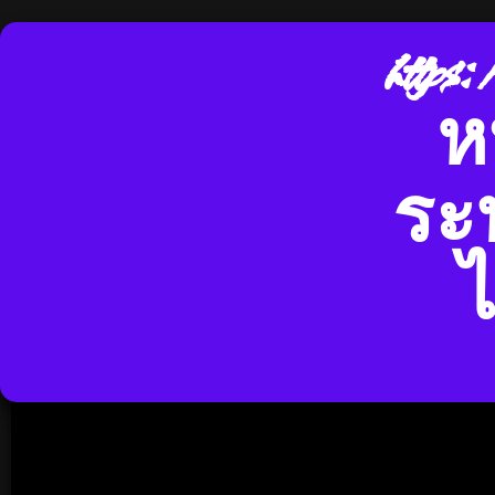
https
ห
ระบ
Skip
ไ
to
1xbit1 เว็บไซต์แจ
content
ง่าย ค่าน้ำสุดคุ้ม
เว็บใหญ่ ทดลองเล่น
Nove