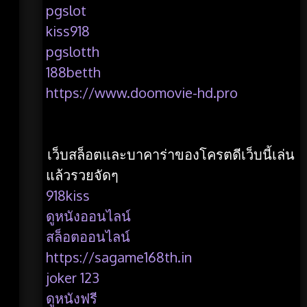
pgslot
kiss918
pgslotth
188betth
https://www.doomovie-hd.pro
เว็บสล็อตและบาคาร่าของโครตดีเว็บนี้เล่น
แล้วรวยจัดๆ
918kiss
ดูหนังออนไลน์
สล็อตออนไลน์
https://sagame168th.in
joker 123
ดูหนังฟรี