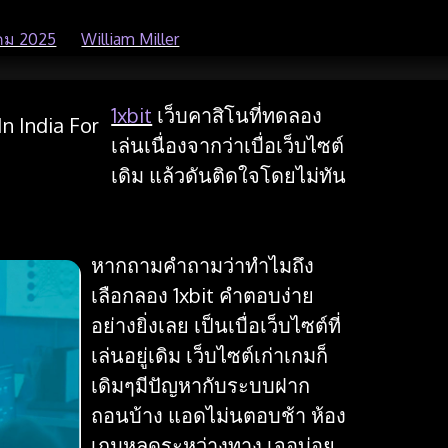
าคม 2025
by
William Miller
1xbit
เว็บคาสิโนที่ทดลอง
เล่นเนื่องจากว่าเบื่อเว็บไซต์
เดิม แล้วดันติดใจโดยไม่ทัน
หากถามคำถามว่าทำไมถึง
เลือกลอง 1xbit คำตอบง่าย
อย่างยิ่งเลย เป็นเบื่อเว็บไซต์ที่
เล่นอยู่เดิม เว็บไซต์เก่าเกมก็
เดิมๆมีปัญหากับระบบฝาก
ถอนบ้าง แอดไม่นตอบช้า ห้อง
เกมหลุดระหว่างทาง เจอบ่อย