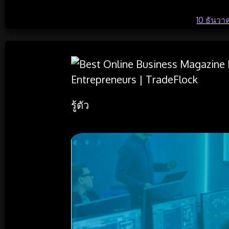
Posted on
10 ธันว
รู้ตัว