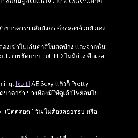
าะสมกับผู้ที่ไม่แน่ใจว่าเกมไหนจะแตกดี
ายบาคาร่า เสือมังกร ต้องลองด้วยตัวเอง
ดลองเข้าไปเล่นคาสิโนสดบ้าง และจากนั้น
bit1 ภาพชัดแบบ Full HD ไม่มีถ่วง ดีลเลอ
aming,
1xbit1
AE Sexy แล้วก็ Pretty
ดบาคาร่า บางห้องมีให้ดูเค้าไพ่ย้อนไป
อะ เปิดตลอด 1 วัน ไม่ต้องคอยรอบ หรือ