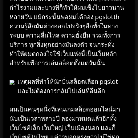
กำไรงามและบางที่ก็ทำให้ผมเซ็งไปยาวนาน
หลายวัน แม้กระนั้นพอผมได้ลอง pgslotth
ความรู้สึกมันต่างออกไปจริงๆอีกทั้งในทาง
ระบบ ความลื่นไหล ความยั่งยืน รวมทั้งการ
บริการ ทุกสิ่งทุกอย่างมันลงตัว จนกระทั่ง
ทำให้ผมตกลงใจใช้เว็บแห่งนี้เป็นเว็บหลัก
สำหรับเพื่อการเล่นสล็อตตั้งแต่วันนั้น
เหตุผลที่ทำให้นักปั่นสล็อตเลือก pgslot
และไม่ต้องการกลับไปเล่นที่อื่นอีก
ผมเป็นคนๆหนึ่งที่เล่นเกมสล็อตออนไลน์มา
นับเป็นเวลาหลายปี ลองมาหมดแล้วอีกทั้ง
เว็บไซต์เล็ก เว็บใหญ่ เว็บเมืองนอก และก็
เว็บไซต์ในไทย แต่ว่าบอกตรงๆว่าไม่ใช่ทุก