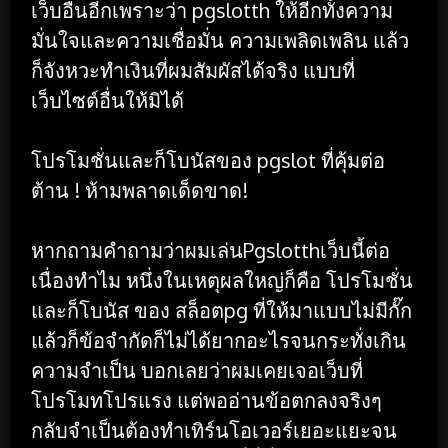
เว็บอื่นอีกเพราะว่า pgslotth ให้อีกทั้งความ
มั่นใจและความเชื่อมั่น ความเพลิดเพลิน แล้ว
ก็จังหวะทำเงินที่ผมสัมผัสได้จริง แบบที่
เว็บไซต์อื่นให้มิได้
โปรโมชั่นและก็โบนัสของ pgslot ที่คุ้มต่อ
ต้าน ! ห้ามพลาดเด็ดขาด!
หากถามคำถามว่าผมเล่นPgslotthเว็บนี้ต่อ
เนื่องทำไม หนึ่งในเหตุผลใหญ่ก็คือ โปรโมชั่น
และก็โบนัส ของ สล็อตpg ที่ให้มาแบบไม่มีกั๊ก
แล้วก็ข้อจำกัดก็ไม่ได้ยากอะไรจนกระทั่งเกิน
ความจำเป็น บอกเลยว่าผมเคยเจอเว็บที่
โปรโมทโปรแรง แต่พออ่านข้อตกลงจริงๆ
กลับจำเป็นต้องทำเทิร์นโอเวอร์เยอะแยะจน