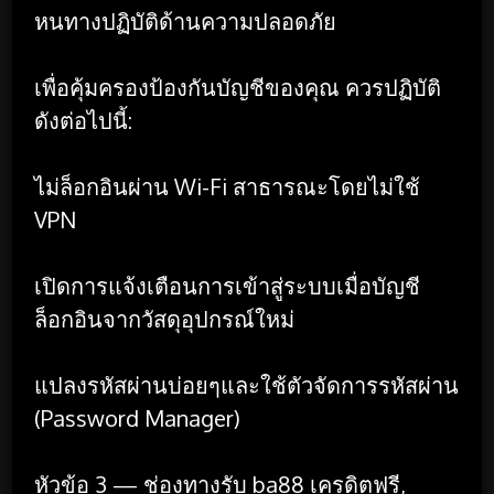
หนทางปฏิบัติด้านความปลอดภัย
เพื่อคุ้มครองป้องกันบัญชีของคุณ ควรปฏิบัติ
ดังต่อไปนี้:
ไม่ล็อกอินผ่าน Wi-Fi สาธารณะโดยไม่ใช้
VPN
เปิดการแจ้งเตือนการเข้าสู่ระบบเมื่อบัญชี
ล็อกอินจากวัสดุอุปกรณ์ใหม่
แปลงรหัสผ่านบ่อยๆและใช้ตัวจัดการรหัสผ่าน
(Password Manager)
หัวข้อ 3 — ช่องทางรับ ba88 เครดิตฟรี,