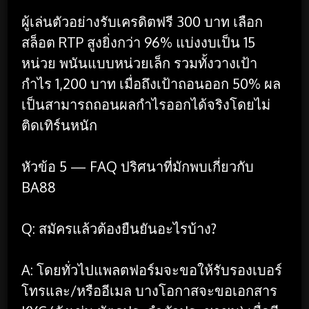
ผู้เล่นตัวอย่างรับเครดิตฟรี 300 บาท เลือก
สล็อต RTP สูงยิ่งกว่า 96% แบ่งงบเป็น 15
หน่วย พนันแบบหน่วยเล็ก รวมทั้งวางเป้า
กำไร 1,200 บาท เมื่อถึงเป้าถอนออก 50% ผล
เป็นสามารถถอนผลกำไรออกได้จริงโดยไม่
ติดเทิร์นหนัก
หัวข้อ 5 — FAQ ปริศนาที่มักพบเกี่ยวกับ
BA88
Q: สมัครแล้วต้องยืนยันอะไรบ้าง?
A: โดยทั่วไปแพลตฟอร์มจะขอให้รับรองเบอร์
โทรและ/หรืออีเมล บางโอกาสจะขอเอกสาร