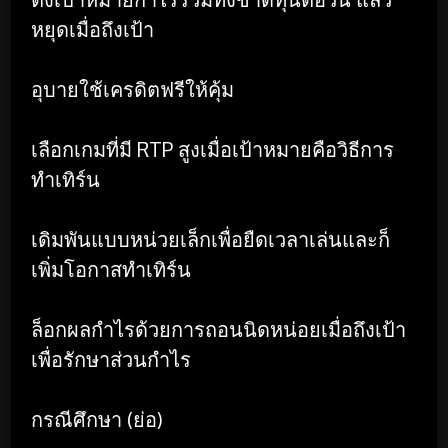
หยุดเมื่อถึงเป้า
อุบายใช้เครดิตฟรีให้คุ้ม
เลือกเกมที่มี RTP สูงเมื่อเป้าหมายคือวิธีการ
ทำเทิร์น
เดิมพันแบบหน่วยเล็กเพื่อยืดเวลาเล่นและก็
เพิ่มโอกาสทำเทิร์น
ล็อกผลกำไรด้วยการถอนนิดหน่อยเมื่อถึงเป้า
เพื่อรักษาส่วนกำไร
กรณีศึกษา (ย่อ)