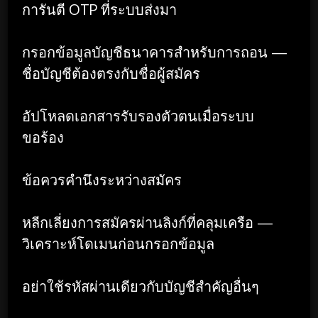
การันตี OTP ที่ระบบส่งมา
กรอกข้อมูลบัญชีธนาคารสำหรับการถอน —
ชื่อบัญชีต้องตรงกับชื่อผู้สมัคร
อัปโหลดเอกสารรับรองตัวตนเมื่อระบบ
ขอร้อง
ข้อควรคำนึงระหว่างสมัคร
หลีกเลี่ยงการสมัครผ่านลิงก์ที่คลุมเครือ —
วิเคราะห์โดเมนก่อนกรอกข้อมูล
อย่าใช้รหัสผ่านเดียวกับบัญชีสำคัญอื่นๆ