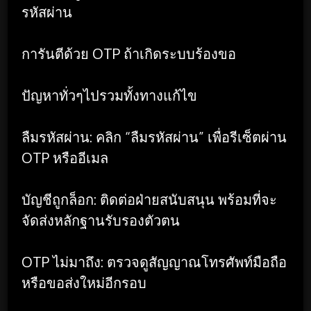
รหัสผ่าน
การันตีด้วย OTP ถ้าเกิดระบบร้องขอ
ปัญหาทั่วๆไปรวมทั้งทางแก้ไข
ลืมรหัสผ่าน: คลิก “ลืมรหัสผ่าน” เพื่อรีเซ็ตผ่าน
OTP หรืออีเมล
บัญชีถูกล็อก: ติดต่อฝ่ายสนับสนุน พร้อมที่จะ
จัดส่งหลักฐานรับรองตัวตน
OTP ไม่มาถึง: ตรวจดูสัญญาณโทรศัพท์มือถือ
หรือขอส่งใหม่อีกรอบ