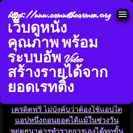
https://www.camwithcarmen.org
เว็บดูหนัง
คุณภาพ พร้อม
Skip
ระบบอัพ Video
to
ป้ายกำกับ:
ba88 สมัคร
content
สร้างรายได้จาก
ยอดเรทติ้ง
ba88 สมัคร 25 กันยายน ba88
เครดิตฟรี ไม่บังคับว่าต้องใช้แอปใด
แอปหนึ่งถอนยอดได้แม้ในช่วงวัน
หยุดธนาคารทำรายการเองได้ทุกขั้น