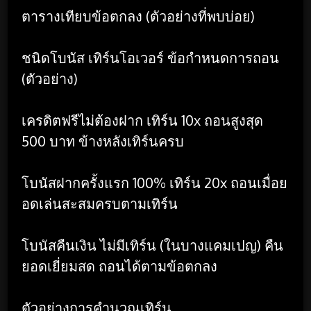
ตารางเทียบข้อตกลง (ตัวอย่างที่พบบ่อย)
ชนิดโบนัส เทิร์นโอเวอร์ ข้อกำหนดการถอน
(ตัวอย่าง)
เครดิตฟรีไม่ต้องฝาก เทิร์น 10x ถอนสูงสุด
500 บาท ข้างหลังเทิร์นครบ
โบนัสฝากครั้งแรก 100% เทิร์น 20x ถอนเมื่อย
อดเล่นสะสมครบตามเทิร์น
โบนัสคืนเงิน ไม่มีเทิร์น (ในบางแคมเปญ) คืน
ยอดเยี่ยมสด ถอนได้ตามข้อตกลง
ตัวอย่างการคำนวณเทิร์น