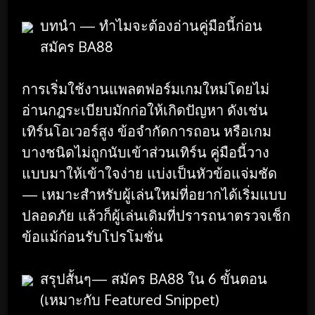
บทนำ — ทำไมจะต้องอ่านคู่มือนี้ก่อน
สมัคร BA88
การเริ่มใช้งานแพลตฟอร์มเกมใหม่โดยไม่
อ่านกฎระเบียบมักก่อให้เกิดปัญหา ดังเช่น
เทิร์นโอเวอร์สูง ข้อจำกัดการถอน หรือเกม
บางชนิดไม่ถูกนับเข้าส่วนเทิร์น คู่มือนี้วาง
แบบมาให้เข้าใจง่าย แบ่งเป็นหัวข้อแจ่มชัด
— เหมาะสำหรับผู้เล่นใหม่ที่อยากได้เริ่มแบบ
ปลอดภัย แล้วก็ผู้เล่นเดิมที่ปรารถนาตรวจเช็ก
ข้อแม้ก่อนรับโปรโมชั่น
สรุปสั้นๆ— สมัคร BA88 ใน 6 ขั้นตอน
(เหมาะกับ Featured Snippet)