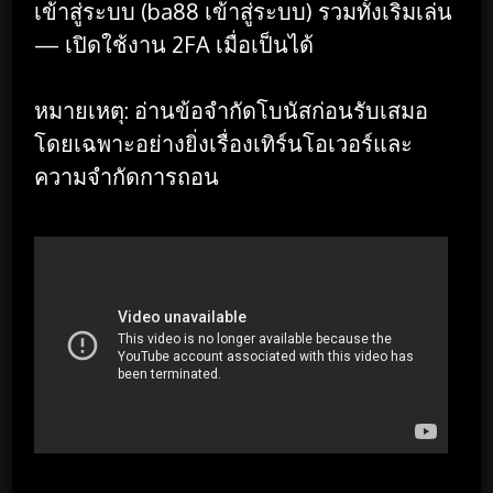
เข้าสู่ระบบ (ba88 เข้าสู่ระบบ) รวมทั้งเริ่มเล่น
— เปิดใช้งาน 2FA เมื่อเป็นได้
หมายเหตุ: อ่านข้อจำกัดโบนัสก่อนรับเสมอ
โดยเฉพาะอย่างยิ่งเรื่องเทิร์นโอเวอร์และ
ความจำกัดการถอน