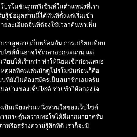
บ โปรโมชันถูกพรีเซ็นท์ในตำแหน่งที่เรา
ู้ข้อมูลส่วนนี้ได้ทันทีตั้งแต่เริ่มเข้า
ยละเอียดอื่นที่ต้องใช้เวลาค้นหาเพิ่ม
พวกเราดูหลายเว็บพร้อมกัน การเปรียบเทียบ
็บไซต์นั้นอาจใช้เวลาออกจะนาน แต่
เทียบได้เร็วกว่า ทำให้นิยมเช็กก่อนเสมอ
เหตุผลที่คนเล่นมักดูโปรโมชันก่อนก็คือ
บที่ยังไม่ต้องสมัครเป็นสมาชิกเลยครับ
บอย่างของเซ็บไซต์ ช่วยทำให้ตกลงใจ
ะเป็นเพียงส่วนหนึ่งส่วนใดของเว็บไซต์
การกระตุ้นความพอใจได้ดีมากมายๆครับ
ตาหรือสร้างความรู้สึกที่ดี เราก็จะมี