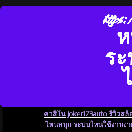
https
ห
ระบ
Skip
ไ
to
ป้ายกำกับ:
content
คาสิโน joker123auto รีวิวส
ไหนสนุก ระบบไหนใช้งานง่าย 