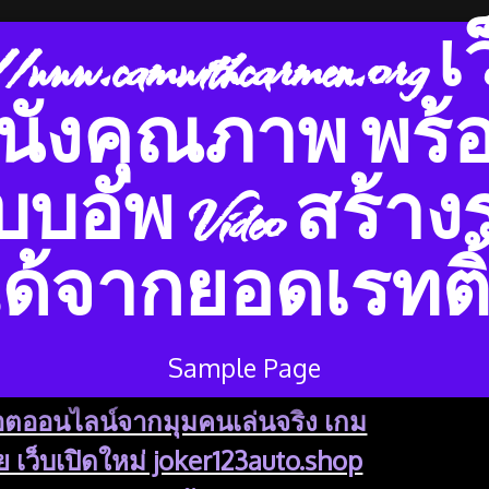
://www.camwithcarmen.org 
นังคุณภาพ พร้
บอัพ Video สร้า
ด้จากยอดเรทติ
joker123auto
Sample Page
ล็อตออนไลน์จากมุมคนเล่นจริง เกม
เว็บเปิดใหม่ joker123auto.shop