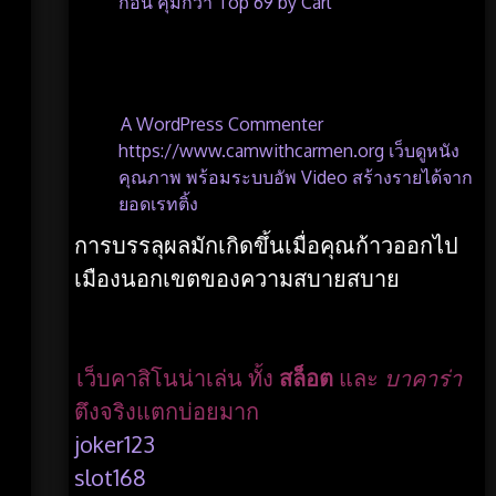
ก่อน คุ้มกว่า Top 69 by Carl
ความเห็นล่าสุด
A WordPress Commenter
บน
https://www.camwithcarmen.org เว็บดูหนัง
คุณภาพ พร้อมระบบอัพ Video สร้างรายได้จาก
ยอดเรทติ้ง
การบรรลุผลมักเกิดขึ้นเมื่อคุณก้าวออกไป
เมืองนอกเขตของความสบายสบาย
เว็บคาสิโนน่าเล่น ทั้ง
สล็อต
และ
บาคาร่า
ตึงจริงแตกบ่อยมาก
joker123
slot168