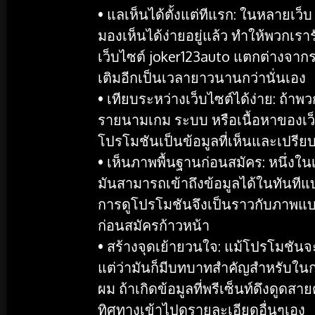
• แลเห็นได้ตั้งแต่ทีแรก: ในหลายเว็
มองเห็นได้ง่ายอยู่แล้ว ทำให้พวกเรารับร
เว็บไซต์ joker123auto แตกต่างจากรา
เติมอีกเป็นเวลายาวนานกว่านั่นเอง
• เทียบระหว่างเว็บไซต์ได้ง่าย: ถ้า
รายนามเกม ระบบ หรือเนื้อหาของเว
โปรโมชันเป็นข้อมูลที่เห็นและเปรียบ
• เห็นภาพพื้นฐานก่อนสมัคร: หนึ่งใน
มันสามารถเข้าถึงข้อมูลได้ในทันทีแบ
การดูโปรโมชันจึงเป็นราวกับภาพแบ
ก่อนสมัครก้าวหน้า
• สร้างจุดเย้ายวนใจ: แม้โปรโมชันจ
แต่ว่ามันก็มีบทบาทสำคัญสำหรับใน
ผม ถ้าเกิดข้อมูลที่พรีเซ็นท์ดึงดูดสาย
ทิศทางเข้าไปดูรายละเอียดอื่นๆเอง