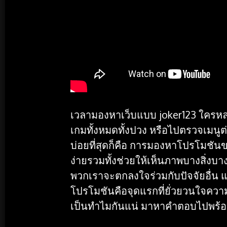
เวลามองหาเว็บแบบ joker123 ใครหลา
เกมทั้งหมดทั้งปวง หรือไปตรวจเมนูต่า
บ่อยที่สุดก็คือ การมองหาโปรโมชันของเ
ง่ายรวมทั้งช่วยให้เห็นภาพบางสิ่งบางอ
พวกเราจะตกลงใจร่วมกับปัจจัยอื่น แม
โปรโมชันคือจุดแรกที่ยั่วยวนใจคว
เป็นทำไมกันแน่ มาหาคำตอบไปพร้อ