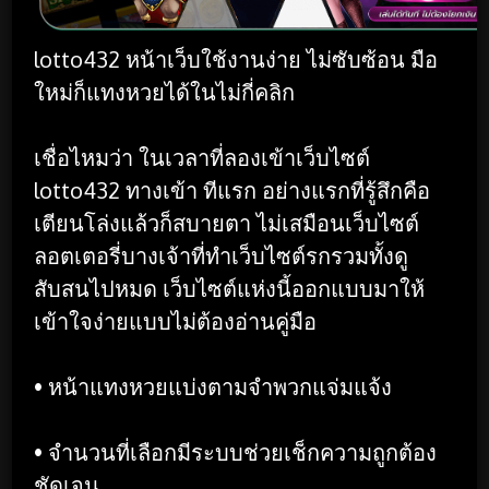
lotto432 หน้าเว็บใช้งานง่าย ไม่ซับซ้อน มือ
ใหม่ก็แทงหวยได้ในไม่กี่คลิก
เชื่อไหมว่า ในเวลาที่ลองเข้าเว็บไซต์
lotto432 ทางเข้า ทีแรก อย่างแรกที่รู้สึกคือ
เตียนโล่งแล้วก็สบายตา ไม่เสมือนเว็บไซต์
ลอตเตอรี่บางเจ้าที่ทำเว็บไซต์รกรวมทั้งดู
สับสนไปหมด เว็บไซต์แห่งนี้ออกแบบมาให้
เข้าใจง่ายแบบไม่ต้องอ่านคู่มือ
• หน้าแทงหวยแบ่งตามจำพวกแจ่มแจ้ง
• จำนวนที่เลือกมีระบบช่วยเช็กความถูกต้อง
ชัดเจน