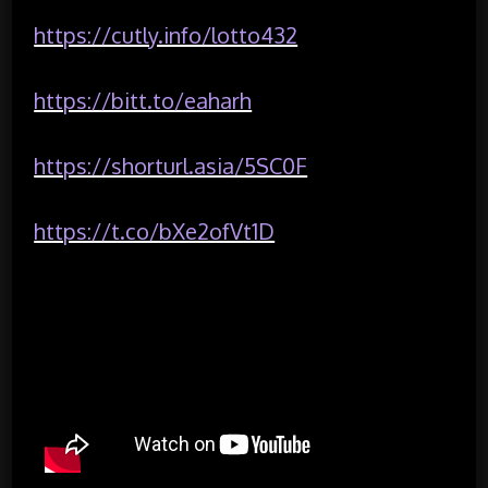
https://cutly.info/lotto432
https://bitt.to/eaharh
https://shorturl.asia/5SC0F
https://t.co/bXe2ofVt1D