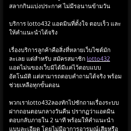
สลากกินแบ่งประกาศ ไม่มีรอนานข้ามวัน
บริการ lotto432 แอดมินที่ตั้งใจ ตอบเร็ว และ
ให้คำแนะนำได้จริง
เรื่องบริการลูกค้าคือสิ่งที่หลายเว็บไซต์มัก
ละเลย แต่สำหรับ สมัครสมาชิก
lotto432
แอดไม่นของเว็บมิได้มีแค่ไว้ตอบแบบ
อัตโนมัติ แต่สามารถตอบคำถามได้จริง พร้อม
ช่วยเหลือทุกขั้นตอน
พวกเราlotto432ลองทักไปซักถามเรื่องระบบ
ฝากถอนตอนกลางวันคืน ปรากฏว่าแอดมิน
ตอบกลับภายใน 2 นาที พร้อมให้คำแนะนำ
แบบละเอียด โดยไม่มีอาการอารมณ์เสียหรือ