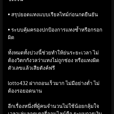
• สรุปยอดแทงแบบเรียลไทม์ก่อนกดยืนยัน
• ระบบคุ้มครองปกป้องการแทงซ้ำหรือกรอก
ผิด
ทั้งหมดทั้งปวงนี้ช่วยทำให้ย่นระยะเวลา ไม่
ต้องวิตกกังวลว่าแทงไม่ถูกช่อง หรือแทงผิด
ตัวเลขแล้วเสียตังค์ฟรี
lotto432 ฝากถอนเร็วมาก ไม่มีอย่างต่ำ ไม่
ต้องรอยอดนาน
อีกเรื่องหนึ่งที่ผู้คนจำนวนไม่ใช้น้อยกลุ้มใจ
เวลาเล่นลอตเตอรี่ออนไลน์คือ ระบบการเงิน