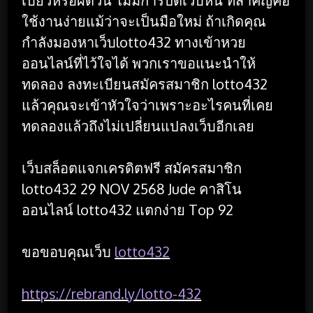
ใช้งานง่ายแม้ว่าจะเป็นมือใหม่ ถ้าเกิดคุณ
กำลังมองหาเว็บlotto432 ทางเข้าหวย
ออนไลน์ที่ไว้ใจได้ พวกเราขอแนะนำให้
ทดลอง ลงทะเบียนสมัครสมาชิก lotto432
แล้วคุณจะเข้าหัวใจว่าเพราะอะไรคนที่เคย
ทดลองแล้วถึงไม่เปลี่ยนแปลงเว็บอีกเลย
เว็บสล็อตแจกเครดิตฟรี สมัครสมาชิก
lotto432 29 NOV 2568 Jude คาสิโน
ออนไลน์ lotto432 แตกง่าย Top 92
ขอขอบคุณเว็บ
lotto432
https://rebrand.ly/lotto-432