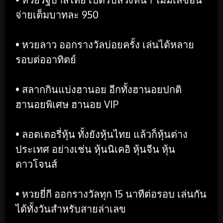
จ่ายเต็มบาทละ 950
• หวยลาว ออกรางวัลบ่อยครั้ง เล่นได้หลาย
รอบต่ออาทิตย์
• สลากกินแบ่งฮานอย อีกทั้งฮานอยปกติ
ฮานอยพิเศษ ฮานอย VIP
• ลอตเตอรี่หุ้น ทั้งยังหุ้นไทย แล้วก็หุ้นต่าง
ประเทศ อย่างเช่น หุ้นนิเคอิ หุ้นจีน หุ้น
ดาวโจนส์
• หวยยี่กี ออกรางวัลทุก 15 นาทีต่อรอบ เล่นกัน
ได้ทั้งวันสำหรับสายล่าเลข