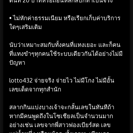
• ไม่หักค่าธรรมเนียม หรือเรียกเก็บค่าบริการ
ใดๆเสริมเติม
นับว่าเหมาะสมกับทั้งคนที่แทงเยอะ และก็คน
ที่แทงขำๆทุกคนใช้ระบบเดียวกันได้อย่างไม่มี
ปัญหา
lotto432 จ่ายจริง จ่ายไว ไม่มีโกง ไม่มีอั้น
เลขเด็ดจากทุกสำนัก
สลากกินแบ่งบางเจ้าจะกลั้นเลขในทันทีถ้า
หากมีคนพูดถึงในโซเชียลเป็นจำนวนมาก
อย่างเช่น เลขจากพี่สาวฟองเบียร์สด เลข