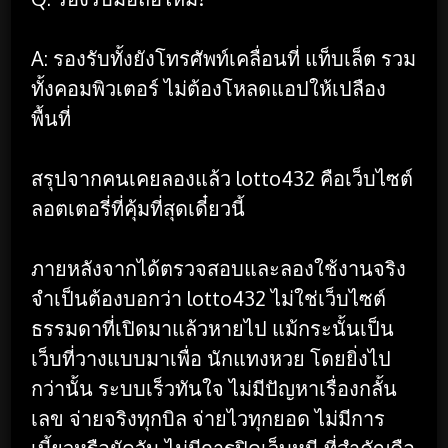
A: รองรับทั้งยังโทรศัพท์เคลื่อนที่ แท็บเล็ต รวม
ทั้งคอมพิวเตอร์ ไม่ต้องโหลดแอปให้เปลือง
พื้นที่
สรุปจากคนเคยลองแล้ว lotto432 คือเว็บไซต์
ลอตเตอรี่ที่คุ้มที่สุดเดี๋ยวนี้
ภายหลังจากได้ตรวจสอบและลองใช้งานจริง
จำเป็นต้องบอกว่า lotto432 ไม่ใช่เว็บไซต์
ธรรมดาที่เปิดมาแล้วหายไป แม้กระนั้นเป็น
เว็บที่วางแบบมาเพื่อ นักแทงหวย โดยยิ่งไป
กว่านั้น ระบบเร็วทันใจ ไม่มีปัญหาเรื่องกลั้น
เลข จ่ายจริงทุกบิล จ่ายไวทุกยอด ไม่มีการ
เบี้ยวหรือผัดวัน ไม่มีการปิดเว็บหนี ที่สำคัญคือ