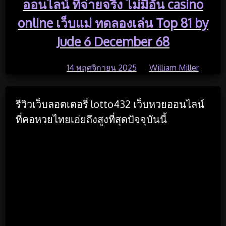
ออนไลน์ ที่จ่ายจริง ไม่มีอั้น casino
online เว็บแม่ ทดลองเล่น Top 81 by
Jude 6 December 68
Posted on
14 พฤศจิกายน 2025
by
William Miller
รีวิวเว็บลอตเตอรี่ lotto432 เว็บหวยออนไลน์
ที่คอหวยไทยเอ่ยถึงสูงที่สุดปัจจุบันนี้