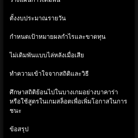
ตั้งงบประมาณรายวัน
กำหนดเป้าหมายผลกำไรและขาดทุน
ไม่เดิมพันแบบไล่หลังเมื่อเสีย
ทำความเข้าใจจากสถิติและวิธี
ศึกษาสถิติย้อนไปในบางเกมอย่างบาคาร่า
หรือใช้สูตรในเกมสล็อตเพื่อเพิ่มโอกาสในการ
ชนะ
ข้อสรุป