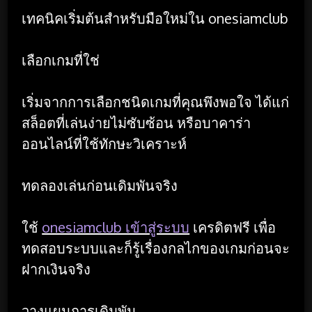
เทคนิคเริ่มต้นสำหรับมือใหม่ใน onesiamclub
เลือกเกมที่ใช่
เริ่มจากการเลือกชนิดเกมที่คุณพึงพอใจ ได้แก่
สล็อตที่เล่นง่ายไม่ซับซ้อน หรือบาคาร่า
ออนไลน์ที่ใช้ทักษะวิเคราะห์
ทดลองเล่นก่อนเดิมพันจริง
ใช้
onesiamclub เข้าสู่ระบบ
เครดิตฟรี เพื่อ
ทดสอบระบบและก็รู้เรื่องกลไกของเกมก่อนจะ
ฝากเงินจริง
วางแผนการเดิมพัน