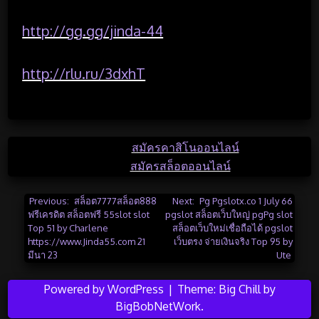
http://gg.gg/jinda-44
http://rlu.ru/3dxhT
Posted in
สมัครคาสิโนออนไลน์
Tagged
สมัครสล็อตออนไลน์
แนะแนว
Previous:
สล็อต7777สล็อต888
Next:
Pg Pgslotx.co 1 July 66
ฟรีเครดิต สล็อตฟรี 55slot slot
pgslot สล็อตเว็บใหญ่ pgPg slot
เรื่อง
Top 51 by Charlene
สล็อตเว็บใหม่เชื่อถือได้ pgslot
https://www.Jinda55.com 21
เว็บตรง จ่ายเงินจริง Top 95 by
มีนา 23
Ute
Powered by WordPress
|
Theme:
Big Chill
by
BigBobNetWork
.