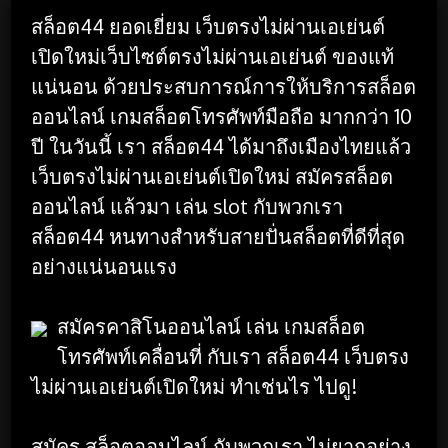
สล็อต44 ยอดเยี่ยม เว็บตรงไม่ผ่านเอเย่นต์
เปิดใหม่เว็บไซต์ตรงไม่ผ่านเอเย่นต์ ของแท้
แน่นอน ด้วยประสบการณ์การให้บริการสล็อต
ออนไลน์ เกมสล็อตโทรศัพท์มือถือ มากกว่า 10
ปี ในวันนี้ เรา สล็อต44 ได้มาถึงเมืองไทยแล้ว
เว็บตรงไม่ผ่านเอเย่นต์เปิดใหม่ สมัครสล็อต
ออนไลน์ แล้วมา เล่น slot กับพวกเรา
สล็อต44 หนทางสำหรับสายปั่นสล็อตที่ดีที่สุด
อย่างแน่นอนแรง
สมัครคาสิโนออนไลน์ เล่น เกมสล็อต
โทรศัพท์เคลื่อนที่ กับเรา สล็อต44 เว็บตรง
ไม่ผ่านเอเย่นต์เปิดใหม่ ทำเช่นไร ไปดู!
สมัคร สล็อตออนไลน์ กับพวกเรา ไม่ยากอย่าง