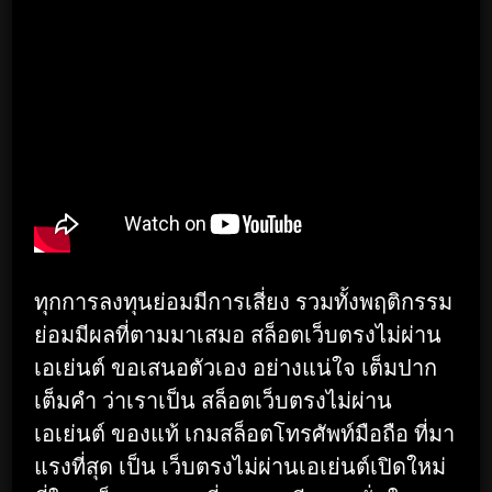
ทุกการลงทุนย่อมมีการเสี่ยง รวมทั้งพฤติกรรม
ย่อมมีผลที่ตามมาเสมอ สล็อตเว็บตรงไม่ผ่าน
เอเย่นต์ ขอเสนอตัวเอง อย่างแน่ใจ เต็มปาก
เต็มคำ ว่าเราเป็น สล็อตเว็บตรงไม่ผ่าน
เอเย่นต์ ของแท้ เกมสล็อตโทรศัพท์มือถือ ที่มา
แรงที่สุด เป็น เว็บตรงไม่ผ่านเอเย่นต์เปิดใหม่