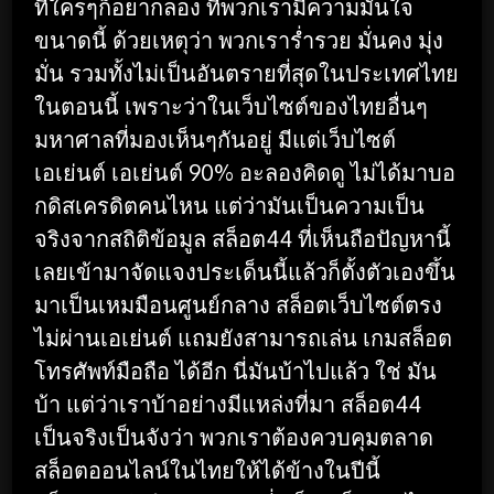
ที่ใครๆก็อยากลอง ที่พวกเรามีความมั่นใจ
ขนาดนี้ ด้วยเหตุว่า พวกเราร่ำรวย มั่นคง มุ่ง
มั่น รวมทั้งไม่เป็นอันตรายที่สุดในประเทศไทย
ในตอนนี้ เพราะว่าในเว็บไซต์ของไทยอื่นๆ
มหาศาลที่มองเห็นๆกันอยู่ มีแต่เว็บไซต์
เอเย่นต์ เอเย่นต์ 90% อะลองคิดดู ไม่ได้มาบอ
กดิสเครดิตคนไหน แต่ว่ามันเป็นความเป็น
จริงจากสถิติข้อมูล สล็อต44 ที่เห็นถือปัญหานี้
เลยเข้ามาจัดแจงประเด็นนี้แล้วก็ตั้งตัวเองขึ้น
มาเป็นเหมมือนศูนย์กลาง สล็อตเว็บไซต์ตรง
ไม่ผ่านเอเย่นต์ แถมยังสามารถเล่น เกมสล็อต
โทรศัพท์มือถือ ได้อีก นี่มันบ้าไปแล้ว ใช่ มัน
บ้า แต่ว่าเราบ้าอย่างมีแหล่งที่มา สล็อต44
เป็นจริงเป็นจังว่า พวกเราต้องควบคุมตลาด
สล็อตออนไลน์ในไทยให้ได้ข้างในปีนี้