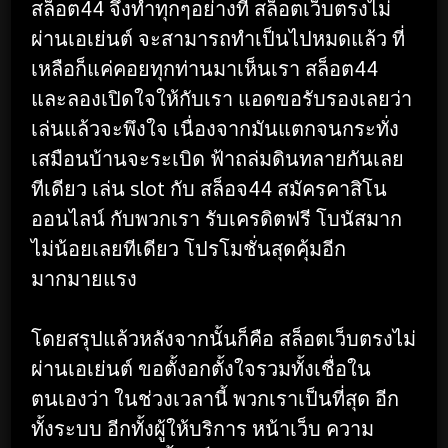
สล็อต44 จึงทำทุกๆอย่างที่ สล็อตเว็บตรงไม่
ผ่านเอเย่นต์ จะสามารถทำเป็นไปหมดแล้ว ที่
เหลือก็แค่คอยทุกท่านมาเห็นเรา สล็อต44
และลองเปิดใจให้กับเรา แอดขอรับรองเลยว่า
เล่นแล้วจะพึงใจ เนื่องจากมันแตกจนกระทั่ง
เสมือนบ้านจะระเบิด ฟ้าถล่มดินทลายกันเลย
ทีเดียว เล่น slot กับ สล็อจ44 สมัครคาสิโน
ออนไลน์ กับพวกเรา รับเครดิตฟรี โบนัสมาก
ไม่น้อยเลยทีเดียว โปรโมชั่นสุดคุ้มอีก
มากมายแรง
โดยสรุปแล้วหลังจากนั้นก็คือ สล็อตเว็บตรงไม่
ผ่านเอเย่นต์ ขอตั้งอกตั้งใจรวมทั้งเชื่อใน
ตนเองว่า ในช่วงเวลานี้ พวกเราเป็นที่สุด อีก
ทั้งระบบ อีกทั้งผู้ให้บริการ หน้าเว็บ ความ