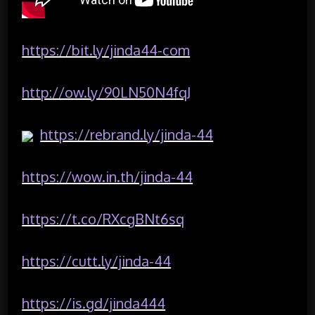
https://bit.ly/jinda44-com
http://ow.ly/90LN50N4fqJ
https://rebrand.ly/jinda-44
https://wow.in.th/jinda-44
https://t.co/RXcgBNt6sq
https://cutt.ly/jinda-44
https://is.gd/jinda444