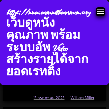
https://www.camwithcarmen.org
เว็บดูหนัง
คุณภาพ พร้อม
Skip
ระบบอัพ Video
สมัครสล็อตออนไลน์ jinda44.com
to
content
สร้างรายได้จาก
31 MAR 2566 หาเว็บสล็อต
websiteแตกง่าย พนันเว็บตรง สล็อต
ยอดเรทติ้ง
เว็บตรงไม่ผ่านเอเย่นต์ ทดลองเล่น
Top 47 by Colleen
Posted on
13 กรกฎาคม 2023
by
William Miller