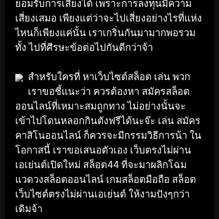
ยอมรับการเสี่ยงได้ เพราะการลงทุนมีความ
เสี่ยงเสมอ เพียงแต่ว่าจะไปเสี่ยงอย่างไรที่แห่ง
ไหนก็เพียงแค่นั้น เราเกริ่นกันมามากพอรวม
ทั้ง ไปที่ศีรษะข้อต่อไปกันดีกว่าจ้า
สำหรับใครที่ หาเว็บไซต์สล็อต เล่น พวก
เราขอชี้แนะว่า ควรต้องหา สมัครสล็อต
ออนไลน์ที่เหมาะสมถูกทาง ไม่อย่างนั้นจะ
เข้าไปโดนหลอกกินตังฟรีได้นะจ๊ะ เล่น สมัคร
คาสิโนออนไลน์ ก็ควรจะมีกรรมวิธีการน้า ใน
โอกาสนี้ เราขอเสนอตัวเอง เว็บตรงไม่ผ่าน
เอเย่นต์เปิดใหม่ สล็อต44 ที่จะมาผลิกโฉม
แวดวงสล็อตออนไลน์ เกมสล็อตมือถือ สล็อต
เว็บไซต์ตรงไม่ผ่านเอเย่นต์ ให้งามปังๆกว่า
เดิมจ้า