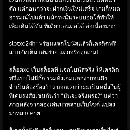
ตัก แต่ก่อนกว่าจะฝากเงินใหม่เสร็จ เกมก็หมด
อารมณ์ไปแล้ว แม้กระนั้นระบบออโต้ทำให้
เพิ่มเติมได้ทัน ทีเดียวเล่นต่อได้ ต่อเนื่องมาก
slotxo24hr พร้อมแจกโบนัสแล้วก็เครดิตฟรี
แบบจัดเต็ม เล่นง่าย แตกจริงทุกเกม!
สล็อตxo เว็บสล็อตที่ แจกโบนัสจริง ให้เครดิต
ฟรีแบบไม่มีกั๊ก รวมทั้งเกมแตกง่ายจนถึง
จำเป็นต้องร้องว้าว บอกเลยว่าผมเป็นหนึ่งในผู้
ที่เคยสงสัยเช่นกันว่า “มันจะจริงหรอ?” แต่ว่า
ภายหลังจากลองเล่นมาหลายเว็บไซต์ แปลง
มาหลายค่าย