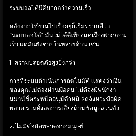
ระบบออโต้มีดีมากกว่าความเร็ว
หลังจากใช้งานไปเรื่อยๆก็เริ่มทราบดีว่า
“ระบบออโต้” มันไม่ได้ดีเพียงแค่เรื่องฝากถอน
เร็ว แต่มันยังช่วยในหลายด้าน เช่น
1. ความปลอดภัยสูงยิ่งกว่า
การที่ระบบดำเนินการอัตโนมัติ แสดงว่าเงิน
ของคุณไม่ต้องผ่านมือคน ไม่ต้องมีพนักงา
นมานั่ขี้ตระหนี่ดอนุมัตำหนิ ลดจังหวะข้อผิด
พลาด รวมทั้งลดการเสี่ยงด้านข้อมูลส่วนตัว
2. ไม่มีข้อผิดพลาดจากมนุษย์