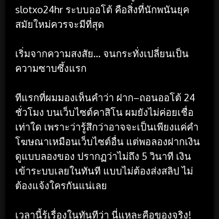
slotxo24hr ระบบออโต้ คือสิ่งที่นักพนันยุค
สมัยใหม่ควรจะมีที่สุด
เริ่มจากความสงสัย… จนกระทั่งเปลี่ยนเป็น
ความซาบซึ้งแรก
ทีแรกที่ผมมองเห็นคำว่า ฝาก–ถอนออโต้ 24
ชั่วโมง บนเว็บไซต์คาสิโน ผมยังไม่ค่อยเชื่อ
เท่าใด เพราะว่ารู้สึกว่าอาจจะเป็นเพียงแค่คำ
โฆษณาเหมือนเว็บไซต์อื่น แต่พอลองฝากเงิน
ดูแบบลองของ ปรากฏว่าไม่ถึง 5 วินาที เงิน
เข้าระบบเลยในทันที แบบไม่ต้องส่งสลิป ไม่
ต้องแจ้งใครกันแน่เลย
เวลานี้รู้เรื่องในทันทีว่า นี่แหละคือของจริง!