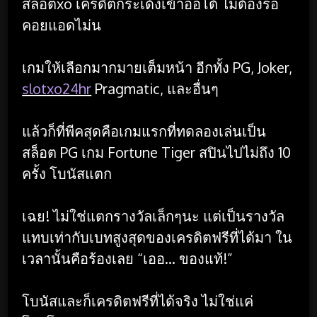
สล็อตxo เครดิตกระเด้งเข้าออโต้ ไม่ต้องรอ
คอยแอดไม่น
เกมให้เลือกมากมายเต็มหน้า อีกทั้ง PG, Joker,
slotxo24hr
Pragmatic, และอื่นๆ
แล้วก็ที่พีคสุดคือเกมแรกที่ทดลองเล่นเป็น
สล็อต PG เกม Fortune Tiger สปินไปไม่ถึง 10
ครั้ง โบนัสแตก
เฉย! ไม่ใช่แตกรางวัลเล็กๆนะ แต่เป็นรางวัล
แทบเท่ากับเบทสูงสุดของเครดิตฟรีที่ได้มา ใน
เวลานั้นคือร้องเลย “เออ… ของแท้!”
โบนัสและก็เครดิตฟรีที่ได้จริง ไม่ใช่แค่