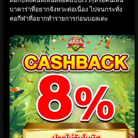
บาคาร่าที่อยากจังหวะต่อเนื่อง ไปจนกระทั่ง
คอกีฬาที่อยากทำรายการก่อนบอลเตะ