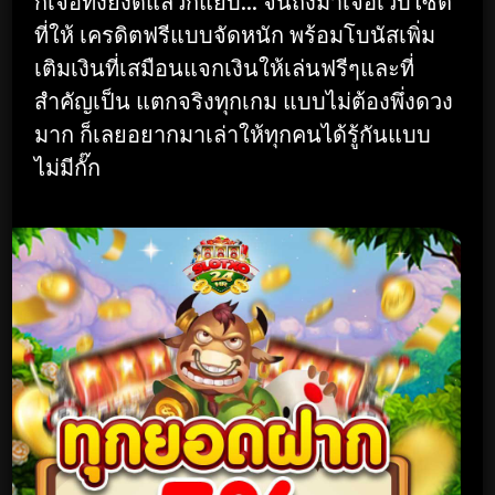
ก็เจอทั้งยังดีแล้วก็แยบ… จนถึงมาเจอเว็บไซต์
ที่ให้ เครดิตฟรีแบบจัดหนัก พร้อมโบนัสเพิ่ม
เติมเงินที่เสมือนแจกเงินให้เล่นฟรีๆและที่
สำคัญเป็น แตกจริงทุกเกม แบบไม่ต้องพึ่งดวง
มาก ก็เลยอยากมาเล่าให้ทุกคนได้รู้กันแบบ
ไม่มีกั๊ก