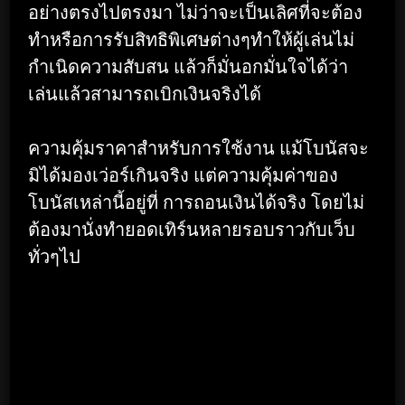
อย่างตรงไปตรงมา ไม่ว่าจะเป็นเลิศที่จะต้อง
ทำหรือการรับสิทธิพิเศษต่างๆทำให้ผู้เล่นไม่
กำเนิดความสับสน แล้วก็มั่นอกมั่นใจได้ว่า
เล่นแล้วสามารถเบิกเงินจริงได้
ความคุ้มราคาสำหรับการใช้งาน แม้โบนัสจะ
มิได้มองเว่อร์เกินจริง แต่ความคุ้มค่าของ
โบนัสเหล่านี้อยู่ที่ การถอนเงินได้จริง โดยไม่
ต้องมานั่งทำยอดเทิร์นหลายรอบราวกับเว็บ
ทั่วๆไป