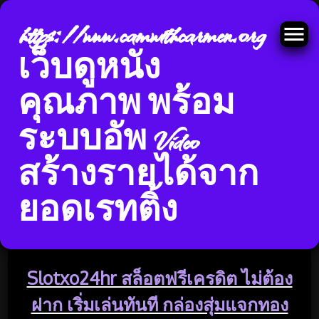
https://www.camwithcarmen.org
เว็บดูหนัง
คุณภาพ พร้อม
Skip
ระบบอัพ Video
to
หมวดหมู่:
slotxo24hr
content
สร้างรายได้จาก
slotxo24hr
ยอดเรทติ้ง
Slotxo24hr สล็อตฟรีเครดิต ไม่ต้อง
ฝาก เริ่มเล่นทันที กล่องสุ่มแจกทอง