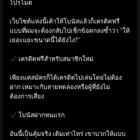
โปรโมต
เว็บไซต์แห่งนี้เค้าให้โบนัสแล้วก็เครดิตฟรี
แบบที่ผมจะต้องกลับไปเช็กข้อตกลงซ้ำว่า “ให้
เยอะแยะขนาดนี้ได้ยังไง?”
เครดิตฟรีสำหรับสมาชิกใหม่
เพียงแค่สมัครก็ได้เครดิตไปเล่นโดยไม่ต้อง
ฝาก เหมาะกับสายทดลองหรือผู้ที่ยังไม่
ต้องการเสี่ยง
โบนัสฝากหนแรก
อันนี้เป็นคุ้มจริง เติมเท่าไหร่ เขาบวกให้แบบ