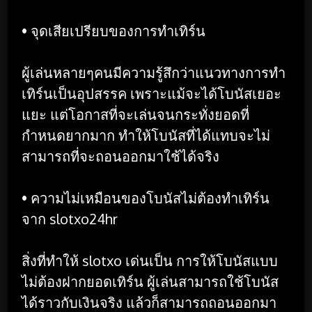
• จุดเสียเปรียบของการทำเทิร์น
ผู้เล่นหลายๆคนมีความรู้สึกว่าแนวทางการทำ
เทิร์นเป็นอุปสรรค เพราะแม้จะได้โบนัสเยอะ
แยะ แต่โอกาสที่จะเล่นจนกระทั่งยอดที่
กำหนดยากมาก ทำให้โบนัสที่ได้แทบจะไม่
สามารถที่จะถอนออกมาใช้ได้จริง
• ความไม่เหมือนของโบนัสไม่ต้องทำเทิร์น
จาก slotxo24hr
สิ่งที่ทำให้ slotxo เด่นเป็น การให้โบนัสแบบ
ไม่ต้องฝากยอดเทิร์น ผู้เล่นสามารถใช้โบนัส
ได้ราวกับเงินจริง แล้วก็สามารถถอนออกมา