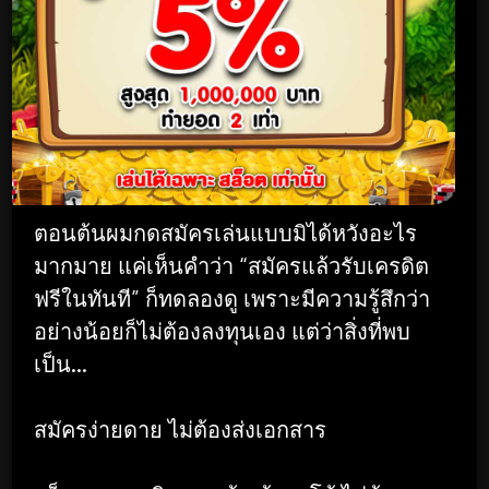
ตอนต้นผมกดสมัครเล่นแบบมิได้หวังอะไร
มากมาย แค่เห็นคำว่า “สมัครแล้วรับเครดิต
ฟรีในทันที” ก็ทดลองดู เพราะมีความรู้สึกว่า
อย่างน้อยก็ไม่ต้องลงทุนเอง แต่ว่าสิ่งที่พบ
เป็น…
สมัครง่ายดาย ไม่ต้องส่งเอกสาร