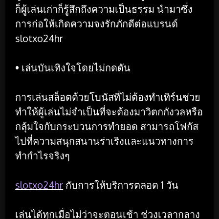
ก็ผู้เล่นเก่าก็รู้สึกถึงความเป็นธรรม นำมาซึ่ง
การก่อให้เกิดความจงรักภักดีต่อแบรนด์
slotxo24hr
• เล่นบันเทิงใจโดยไม่กดดัน
การเล่นสล็อตด้วยโบนัสที่ไม่ต้องทำเทิร์นช่วย
ทำให้ผู้เล่นไม่จำเป็นที่จะต้องมาวิตกกังวลหรือ
กลุ้มใจกับกระบวนการทำยอด สามารถโฟกัส
ไปที่ความสนุกสนานร่าเริงและแนวทางการ
ทำกำไรจริงๆ
slotxo24hr
กับการให้บริการตลอด 1 วัน
เล่นได้ทุกเมื่อไม่ว่าจะตอนเช้า ช่วงเวลากลาง