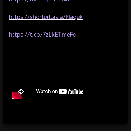
https://shorturl.asia/Nagek
https://t.co/7zLkETmeFd
…