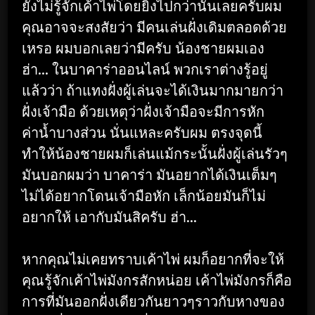
ยังไม่รู้จักเค้าไพ่โดยยิ่งไปกว่านั้นเลยครับผม
คุณอาจจะสงสัยว่า มีคนเล่นฝั่งเดิมตลอดด้วย
เหรอ ผมบอกเลยว่ามีครับ น้องชายผมเอง
ฮ่า… ในบาคาร่าออนไลน์ พวกเราต่างรู้อยู่
แล้วว่า ถ้าแทงฝั่งผู้เล่นจะได้เงินมากมายกว่า
ฝั่งเจ้ามือ ด้วยเหตุว่าฝั่งเจ้ามือจะมีการหัก
ค่าน้ำบางส่วน นั่นแหละครับผม ตรงจุดนี้
ทำให้น้องชายผมก็เล่นแม้กระนั้นฝั่งผู้เล่นรัวๆ
มันบอกผมว่า บาคาร่า มันอยากได้เงินเต็มๆ
ไม่ได้อยากโดนเจ้ามือหัก เล็กน้อยมันก็ไม่
อยากให้ เอากับมันสิครับ ฮ่า…
หากคุณไม่เคยทราบเค้าไพ่ ผมก็อยากที่จะให้
คุณรู้จักเค้าไพ่มังกรสักหน่อย เค้าไพ่มังกรก็คือ
การที่มันออกฝั่งเดียวกันยาวๆราวกับหางของ