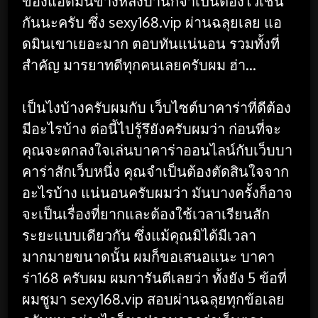
ของแอดมินข้างหลังบ้านก็จำเป็นต้องไวเช่น
กันนะครับ ซึ่ง sexy168.vip ผ่านฉลุยเลย แอ
ดมินเขาเยอะมาก ตอบทันแน่นอน รวมทั้งที่
สำคัญ มารยาทดีทุกคนเลยครับผม ฮ่า…
เป็นไงบ้างครับผมกับ เว็บไซต์บาคาร่าที่ดีต้อง
มีอะไรบ้าง ต่อนี้ไปรู้รึยังครับผมว่า ก่อนที่จะ
คุณจะตกลงใจเล่นบาคาร่าออนไลน์กับเว็บบา
คาร่าสักเว็บหนึ่ง คุณจำเป็นต้องตัดสินใจจาก
อะไรบ้าง แน่นอนครับผมว่า มันบางครั้งก็อาจ
จะเป็นเรื่องที่ยากและต้องใช้เวลาเรียนสัก
ระยะแบบเดียวกัน ซึ่งแม้คุณมิได้มีเวลา
มากมายขนาดนั้น ผมก็ขอเสนอแนะ บาคา
ร่า168 ครับผม ผมการันตีเลยว่า ทั้งยัง 5 ข้อที่
ผมชูมา sexy168.vip สอบผ่านฉลุยทุกข้อเลย