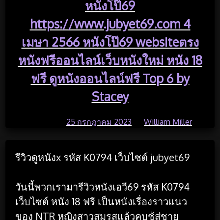
หนังโป๊69
https://www.jubyet69.com 4
เมษา 2566 หนังโป๊69 websiteตรง
หนังฟรีออนไลน์เว็บหนังใหม่ หนัง 18
ฟรี ดูหนังออนไลน์ฟรี Top 6 by
Stacey
Posted on
25 กรกฎาคม 2023
by
William Miller
รีวิวดูหนังx รหัส K0794 เว็บไซต์ jubyet69
วันนี้พวกเรามารีวิวหนังเอวี69 รหัส K0794
เว็บไซต์ หนัง 18 ฟรี เป็นหนังเรื่องราวแนว
ของ NTR หญิงสาวสมรสแล้วคบชู้สู่ชาย