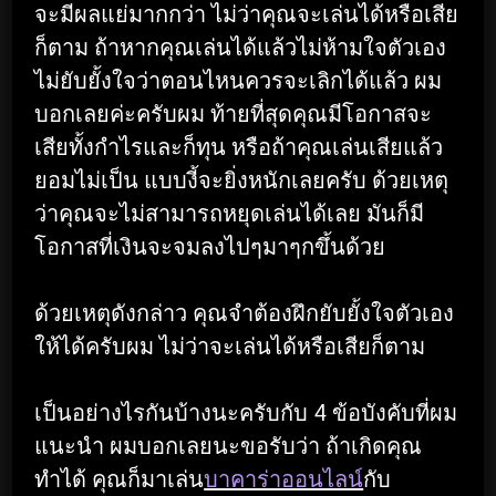
จะมีผลแย่มากกว่า ไม่ว่าคุณจะเล่นได้หรือเสีย
ก็ตาม ถ้าหากคุณเล่นได้แล้วไม่ห้ามใจตัวเอง
ไม่ยับยั้งใจว่าตอนไหนควรจะเลิกได้แล้ว ผม
บอกเลยค่ะครับผม ท้ายที่สุดคุณมีโอกาสจะ
เสียทั้งกำไรและก็ทุน หรือถ้าคุณเล่นเสียแล้ว
ยอมไม่เป็น แบบงี้จะยิ่งหนักเลยครับ ด้วยเหตุ
ว่าคุณจะไม่สามารถหยุดเล่นได้เลย มันก็มี
โอกาสที่เงินจะจมลงไปๆมาๆกขึ้นด้วย
ด้วยเหตุดังกล่าว คุณจำต้องฝึกยับยั้งใจตัวเอง
ให้ได้ครับผม ไม่ว่าจะเล่นได้หรือเสียก็ตาม
เป็นอย่างไรกันบ้างนะครับกับ 4 ข้อบังคับที่ผม
แนะนำ ผมบอกเลยนะขอรับว่า ถ้าเกิดคุณ
ทำได้ คุณก็มาเล่น
บาคาร่าออนไลน์
กับ