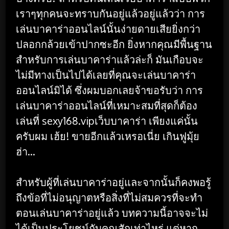
เราๆทุกคนจะทราบกันอยู่แล้วอยู่แล้วว่า การ
เล่นบาคาร่าออนไลน์นั้นง่ายดายเสียยิ่งกว่า
ปลอกกล้วยเข้าปากซะอีก ยิ่งหากคุณมีพื้นฐาน
สำหรับการเล่นบาคาร่าแล้วล่ะก็ มันเกือบจะ
ไม่มีทางเป็นไปได้เลยที่คุณจะเล่นบาคาร่า
ออนไลน์มิได้ ซึ่งผมบอกเลยจ้าขอรับว่า การ
เล่นบาคาร่าออนไลน์ที่เหมาะสมที่สุดก็ต้อง
เล่นที่ sexy168.vipเว็บบาคาร่า เพียงแค่นั้น
ครับผม เฮ้ย! ขายอีกแล้วเหรอเนี่ย เกินฟูมุ้ย
ฮ่า…
สำหรับผู้ที่เล่นบาคาร่าอยู่และจากนั้นก็คงพอรู้
ถึงข้อที่ไม่อนุญาตหรือสิ่งที่ไม่สมควรที่จะทำ
ตอนเล่นบาคาร่าอยู่แล้ว บทความนี้อาจจะไม่
ได้เป็นประโยชน์กับคุณสักเท่าไหร่ แต่หาก