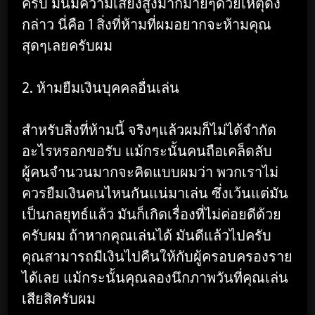
ครับ มันมีความเสี่ยงสูงมากมายๆด้วยเหตุดัง
กล่าว นี่คือ 1 สิ่งที่ห้ามที่ผมอยากจะห้ามคุณ
สุดๆเลยครับผม
2. ห้ามยืมเงินบุคคลอื่นเล่น
สำหรับสิ่งที่ห้ามนี้ จริงๆแล้วผมก็ไม่ได้จำกัด
อะไรหรอกขอรับ แม้กระนั้นคนถือเคล็ดลับ
ผู้คนจำนวนมากจะคิดแบบผมว่า พวกเราไม่
ควรยืมเงินคนไหนกันแน่มาเล่น ซึ่งเว้นแต่มัน
เป็นกลยุทธ์แล้ว มันก็เกิดเรื่องที่ไม่ค่อยดีด้วย
ครับผม ถ้าหากคุณเล่นได้ มันดีแล้วไปครับ
คุณสามารถมีเงินไปคืนให้กับผู้ครอบครองราย
ได้เลย แม้กระนั้นคุณลองนึกภาพวันที่คุณเล่น
เสียสิครับผม