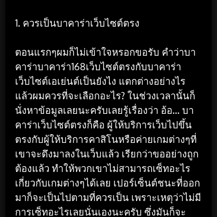
1. ควรเป็นบาคาร่าเว็บไซต์ตรง
ตอนแรกๆผมก็ไม่เข้าใจหรอกขอรับ คำว่าบา
คาร่าบาคาร่า168เว็บไซต์ตรงกับบาคาร่า
เว็บไซต์เอเย่นต์เป็นยังไง แตกต่างอย่างไร
แล้วผมควรที่จะเลือกอะไร? ในช่วงเวลานั้นก็
นั่งหาข้อมูลเลยนะครับเลยรู้เรื่องว่า อ้อ… บา
คาร่าเว็บไซต์ตรงก็คือ ผู้ให้บริการเว็บไปขึ้น
ตรงกับผู้ให้บริการคาสิโนหรือค่ายเกมต่างๆที่
เขาจะดึงมาลงในเว็บแล้ว เรียกว่าขออย่างถูก
ต้องแล้ว ทำให้พวกเขาไม่สามารถเซ็ทอะไร
เกี่ยวกับเกมต่างๆได้เลย เปอร์เซ็นต์ชนะที่ออก
มาก็จะเป็นไปตามที่ควรเป็น เพราะเหตุว่าไม่มี
การเซ็ทอะไรเลยนั่นเองนะครับ ซึ่งมันก็จะ