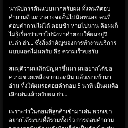
นานัปการต้นแบบมากครับผม ทั้งคนที่ตอบ
คำถามดี แต่ว่าอาจจะสั้นไปนิดหน่อย คนที่
ตอบคำถามไม่ได้ ตอบช้า หายไปนาน คือผมก็
ไม่รู้เรื่องว่าเขาไปนั่งหาคำตอบให้ผมอยู่รึ
เปล่า ฮ่า… ซึ่งสิ่งสำคัญของการทำงานบริการ
แบบแอดไม่นครับ คือ ความเร็วขอรับ
สมมุติว่าผมเกิดปัญหาขึ้นมา ผมอยากได้ขอ
ความช่วยเหลือจากแอดมิน แล้วเขาเข้ามา
อ่าน ทิ้งให้ผมรอคอยคำตอบ 5 นาที เป็นผมคือ
เลิกเล่นแล้วครับผม ฮ่า…
เพราะว่าในตอนที่ลูกค้าเข้ามาเล่น พวกเขา
อยากได้ระบบที่ดีรวมทั้งเร็ว การตอบคำถาม