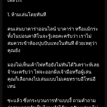
เลทโก!
1. ห้ามเล่นโดยทันที
คนเล่นบาคาร่าออนไลน์ บาคาร่า หรือแม้กระ
ทั้งในบ่อนคาสิโนจะรู้เลยคะครับว่า เราไม่
สมควรเข้าห้องปุบปับแทงในทันที ด้วยเหตุว่า
คุณยัง
มองไม่เห็นเค้าไพ่หรือยังไม่ทันได้วิเคราะห์เลย
จ้านะครับว่า ไพ่จะออกฝั่งเจ้ามือหรือผู้เล่น
คุณก็เลือกลงไปเล่นแบบไม่เคยทราบอีโหน่อี
เหน่
ซะแล้ว ซึ่งกระบวนการทำแบบงี้ ถามคำถาม