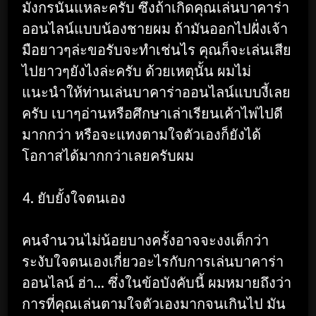
มังกรนั่นแหละครับ ซึ่งถ้าเกิดคุณเล่นบาคาร่า
ออนไลน์แบบน้องชายผม ถ้ามันออกไปฝั่งเจ้า
มือยาวๆล่ะขอรับจะทำเช่นไร คุณก็จะเล่นเสีย
ไปยาวๆยังไงล่ะครับ ด้วยเหตุนั้น ผมไม่
แนะนำให้ท่านเล่นบาคาร่าออนไลน์แบบงี้เลย
ครับ เบาๆอ่านหรือศึกษาเล่าเรียนเค้าไพ่ไปดี
มากกว่า หรือจะแทงตามใจตัวเองก็ยังได้
โอกาสได้มากกว่าเลยครับผม
4. ยับยั้งใจตนเอง
คนจำนวนไม่น้อยบางครั้งอาจจะงงเต็กว่า
ระงับใจตนเองเกี่ยวอะไรกับการเล่นบาคาร่า
ออนไลน์ ฮ่า… ซึ่งในข้อบังคับนี้ ผมหมายถึงว่า
การที่คุณเล่นตามใจตัวเองมากจนเกินไป มัน