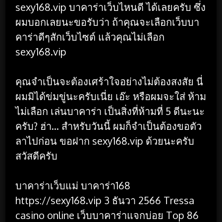
sexy168.vip บาคาร่าเว็บไหนดี ได้เลยครับ ซึ่ง
ผมบอกเลยนะขอรับว่า ถ้าคุณจะเลือกเว็บบา
คาร่าดีๆสักเว็บไซต์ แล้วคุณไม่เลือก
sexy168.vip
คุณจำเป็นจะต้องเศร้าใจอย่างไม่ต้องสงสัย นี่
ผมมิได้ข่มขู่นะครับเนี่ย เอ๊ะ หรือผมจะใส่ ห้าม
ไม่เลือก เล่นบาคาร่า เป็นสิ่งที่ห้ามที่ 5 ดีนะนะ
ครับ? ฮ่า… สำหรับวันนี้ ผมก็จำเป็นต้องขอตัว
ลาไปก่อน ขอฝาก sexy168.vip ด้วยนะครับ
สวัสดีครับ
บาคาร่าเว็บแม่ บาคาร่า168
https://sexy168.vip 3 ธันวา 2566 Tressa
casino online เว็บบาคาร่าแจกบ่อย Top 86