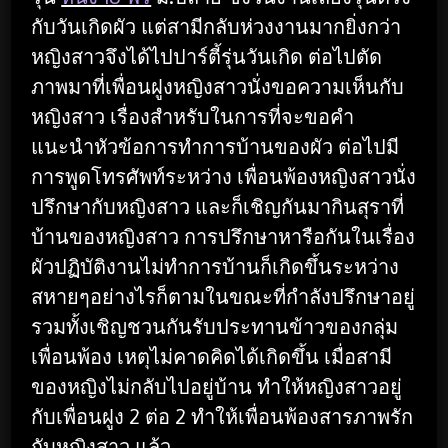
กับวันเกิดผัว แต่สามีกลับห่วงงานมากยิ่งกว่า
หญิงสาวจึงได้ไปปาร์ตี้รุ่นวันเกิด ต่อไปตัด
ภาพมาที่เพื่อนฝูงหญิงสาวนั่งขอความเห็นกับ
หญิงสาว เรื่องสำหรับในการที่จะขอคำ
แนะนำหัวข้อการทำการบ้านของผัว ต่อไปมี
การพูดโทรศัพท์ระหว่าง เพื่อนพ้องหญิงสาวนั่ง
ปรึกษากับหญิงสาว และก็เชิญกันมากินสุราที่
บ้านของหญิงสาว การปรึกษาหารือกันในเรื่อง
ผัวปฏิบัติงานไม่ทำการบ้านก็เกิดขึ้นระหว่าง
สหายๆอย่างไรก็ตามในขณะที่กำลังปรึกษาอยู่
รวมทั้งเชิญชวนกันรับประทานข้าวของกลุ่ม
เพื่อนพ้อง เหตุไม่คาดคิดได้เกิดขึ้น เมื่อสามี
ของหญิงไม่กลับไปอยู่บ้าน ทำให้หญิงสาวอยู่
กับเพื่อนฝูง 2 ต่อ 2 ทำให้เพื่อนพ้องสารภาพรัก
กับหญิงสาว แล้ว…