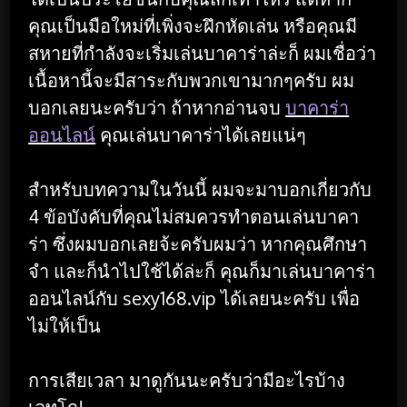
คุณเป็นมือใหม่ที่เพิ่งจะฝึกหัดเล่น หรือคุณมี
สหายที่กำลังจะเริ่มเล่นบาคาร่าล่ะก็ ผมเชื่อว่า
เนื้อหานี้จะมีสาระกับพวกเขามากๆครับ ผม
บอกเลยนะครับว่า ถ้าหากอ่านจบ
บาคาร่า
ออนไลน์
คุณเล่นบาคาร่าได้เลยแน่ๆ
สำหรับบทความในวันนี้ ผมจะมาบอกเกี่ยวกับ
4 ข้อบังคับที่คุณไม่สมควรทำตอนเล่นบาคา
ร่า ซึ่งผมบอกเลยจ้ะครับผมว่า หากคุณศึกษา
จำ และก็นำไปใช้ได้ล่ะก็ คุณก็มาเล่นบาคาร่า
ออนไลน์กับ sexy168.vip ได้เลยนะครับ เพื่อ
ไม่ให้เป็น
การเสียเวลา มาดูกันนะครับว่ามีอะไรบ้าง