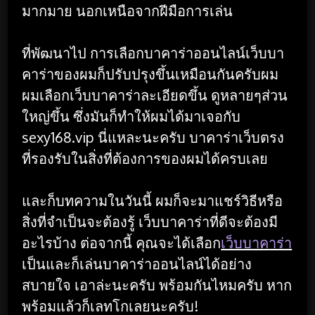
มากมาย นอกเหนือจากฝีมือการเล่น
ที่พัฒนาไป การเลือกบาคาร่าออนไลน์เว็บบา
คาร่าของผมก็ปรับปรุงขึ้นเหมือนกันครับผม
ผมเลือกเว็บบาคาร่าละเอียดขึ้น ดูหลายๆส่วน
ใหญ่ขึ้น ซึ่งมันก็ทำให้ผมได้มาเจอกับ
sexy168.vip นี่แหละนะครับ บาคาร่าเว็บตรง
ที่รองรับในสิ่งที่ต้องการของผมได้ครบเลย
และก็บทความในวันนี้ ผมก็จะมาแชร์วิธีหรือ
สิ่งที่จำเป็นจะต้องรู้ เว็บบาคาร่าที่ดีจะต้องมี
อะไรบ้าง ต่อจากนี้ คุณจะได้เลือก
เว็บบาคาร่า
เป็นและก็เล่นบาคาร่าออนไลน์ได้อย่าง
สบายใจ เอาล่ะนะครับ พร้อมกันไหมครับ หาก
พร้อมแล้วก็เลทโกเลยนะครับ!