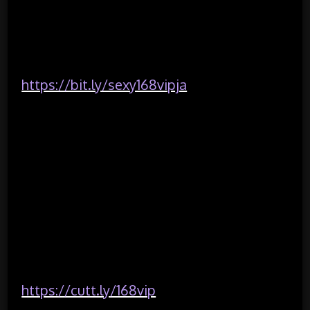
https://bit.ly/sexy168vipja
https://cutt.ly/168vip