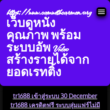
https://www.camwithcarmen.org
เว็บดูหนัง
คุณภาพ พร้อม
Skip
ระบบอัพ Video
to
หมวดหมู่:
tr1688.info
content
สร้างรายได้จาก
tr1688.info
ยอดเรทติ้ง
tr1688 เข้าสู่ระบบ 30 December
tr1688 เครดิตฟรี ระบบสุ่มแฟร์ไม่มี