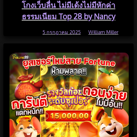
โกงเว็บลื่น ไม่มีเด้งไม่มีหักค่า
ธรรมเนียม Top 28 by Nancy
Posted on
5 กรกฎาคม 2025
by
William Miller