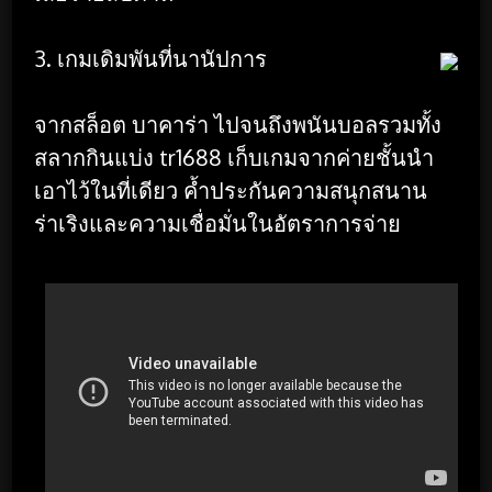
3. เกมเดิมพันที่นานัปการ
จากสล็อต บาคาร่า ไปจนถึงพนันบอลรวมทั้ง
สลากกินแบ่ง tr1688 เก็บเกมจากค่ายชั้นนำ
เอาไว้ในที่เดียว ค้ำประกันความสนุกสนาน
ร่าเริงและความเชื่อมั่นในอัตราการจ่าย