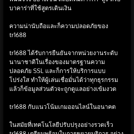
บาคาร่าที่ใช้สูตรเดินเงิน
ความน่านับถือและก็ความปลอดภัยของ
tr1688
tr1688 ได้รับการยืนยันจากหน่วยงานระดับ
นานาชาติในเรื่องของมาตรฐานความ
ปลอดภัย SSL และก็การให้บริการแบบ
โปร่งใส ทำให้ผู้เล่นเชื่อมั่นได้ว่าทุกธุรกรรม
แล้วก็ข้อมูลส่วนตัวจะถูกดูแลอย่างเข้มงวด
tr1688 กับแนวโน้มเกมออนไลน์ในอนาคต
ในสมัยที่เทคโนโลยีปรับปรุงอย่างรวดเร็ว
tr1688 เตรียมพร้อมในการขยายบริการ อย่าง