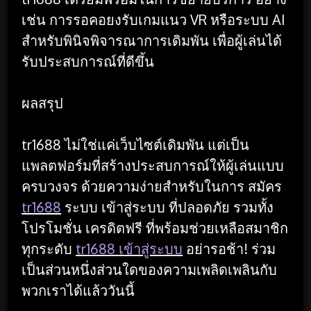
เช่น การรอคอยงรับเกมแนว VR หรือระบบ AI
สำหรับพินิจพิจารณาการเดิมพัน เพื่อผู้เล่นได้
รับประสบการณ์ที่ดีขึ้น
ผลสรุป
tr1688 ไม่ใช่แค่เว็บไซต์เดิมพัน แต่เป็น
แพลตฟอร์มที่สร้างประสบการณ์ให้ผู้เล่นแบบ
ครบวงจร ด้วยความง่ายสำหรับในการ สมัคร
tr1688
ระบบ เข้าสู่ระบบ ที่ปลอดภัย รวมทั้ง
โปรโมชั่น เครดิตฟรี ที่พร้อมช่วยเหลือสมาชิก
ทุกระดับ
tr1688 เข้าสู่ระบบ
อย่ารอช้า! ร่วม
เป็นส่วนหนึ่งส่วนใดของความเพลิดเพลินกับ
พวกเราได้แล้ววันนี้