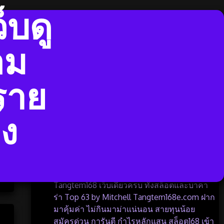
เว็บดู
อม
งราย
ค้นหา
้ง
สำหรับ:
เรื่องล่าสุด
Tangtem168 เว็บเดียวครบ ทั้งสล็อตและบาคา
ร่า Top 63 by Mitchell Tangtem168e.com ฝาก
มาคุ้มค่า ไม่กินมาม่าแน่นอน สายทุนน้อย
สมัครด่วน การันตี กำไรหลักแสน สล็อต168 เข้า