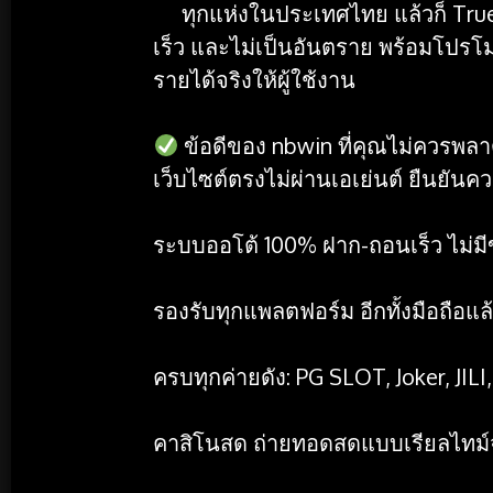
ทุกแห่งในประเทศไทย แล้วก็ Tru
เร็ว และไม่เป็นอันตราย พร้อมโปรโม
รายได้จริงให้ผู้ใช้งาน
ข้อดีของ nbwin ที่คุณไม่ควรพล
เว็บไซต์ตรงไม่ผ่านเอเย่นต์ ยืนยัน
ระบบออโต้ 100% ฝาก-ถอนเร็ว ไม่มีข
รองรับทุกแพลตฟอร์ม อีกทั้งมือถือแล
ครบทุกค่ายดัง: PG SLOT, Joker, JILI
คาสิโนสด ถ่ายทอดสดแบบเรียลไทม