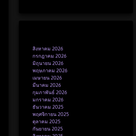
คลังเก็บ
สิงหาคม 2026
กรกฎาคม 2026
มิถุนายน 2026
พฤษภาคม 2026
เมษายน 2026
มีนาคม 2026
กุมภาพันธ์ 2026
มกราคม 2026
ธันวาคม 2025
พฤศจิกายน 2025
ตุลาคม 2025
กันยายน 2025