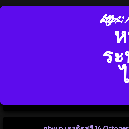
https
ห
ระบ
Skip
ไ
to
หมวดหมู่
content
nbwin.me
nbwin เครดิตฟรี 16 October