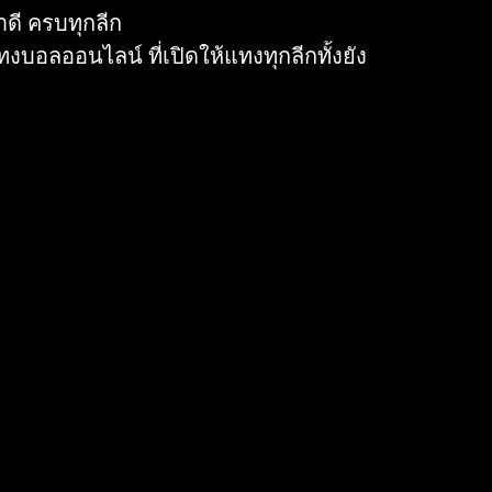
ดี ครบทุกลีก
อลออนไลน์ ที่เปิดให้แทงทุกลีกทั้งยัง