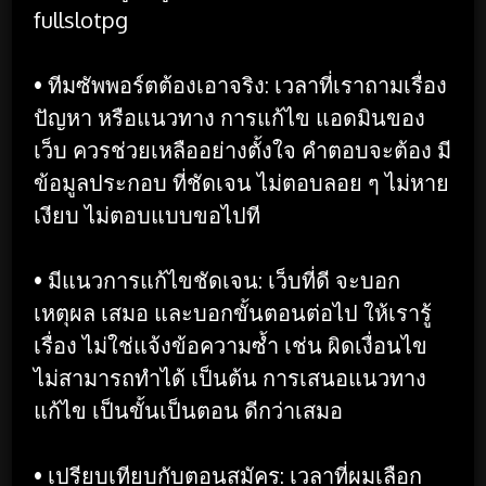
fullslotpg
• ทีมซัพพอร์ตต้องเอาจริง: เวลาที่เราถามเรื่อง
ปัญหา หรือแนวทาง การแก้ไข แอดมินของ
เว็บ ควรช่วยเหลืออย่างตั้งใจ คำตอบจะต้อง มี
ข้อมูลประกอบ ที่ชัดเจน ไม่ตอบลอย ๆ ไม่หาย
เงียบ ไม่ตอบแบบขอไปที
• มีแนวการแก้ไขชัดเจน: เว็บที่ดี จะบอก
เหตุผล เสมอ และบอกขั้นตอนต่อไป ให้เรารู้
เรื่อง ไม่ใช่แจ้งข้อความซ้ำ เช่น ผิดเงื่อนไข
ไม่สามารถทำได้ เป็นต้น การเสนอแนวทาง
แก้ไข เป็นขั้นเป็นตอน ดีกว่าเสมอ
• เปรียบเทียบกับตอนสมัคร: เวลาที่ผมเลือก