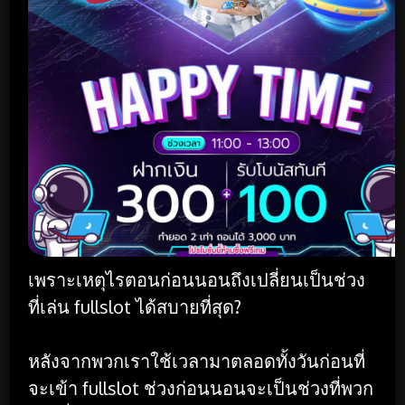
เพราะเหตุไรตอนก่อนนอนถึงเปลี่ยนเป็นช่วง
ที่เล่น fullslot ได้สบายที่สุด?
หลังจากพวกเราใช้เวลามาตลอดทั้งวันก่อนที่
จะเข้า fullslot ช่วงก่อนนอนจะเป็นช่วงที่พวก