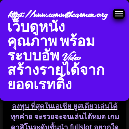
https://www.camwithcarmen.org
เว็บดูหนัง
คุณภาพ พร้อม
Skip
ระบบอัพ Video
to
ป้ายกำกับ:
fullslotpg
content
สร้างรายได้จาก
ยอดเรทติ้ง
Fullslotpg การเงินมั่นคง เหมาะ
ลงทุน ที่สุดในเอเชีย ยูสเดียวเล่นได้
ทุกค่าย จะรวยจะจนเล่นได้หมด เกม
คาสิโนระดับชั้นนำ fullslot อยากใจ