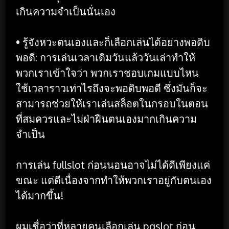
เกินความจำเป็นนั่นเอง
• รู้จังหวะตนเองและก็เลือกเล่นได้อย่างพอดิบ
พอดี: การเล่นเวลาเดิมวันแล้ววันเล่าทำให้
พวกเราเข้าใจว่า พวกเราชอบเกมแบบไหน
ใช้เวลาราวเท่าไรถึงจะพอดิบพอดี ซึ่งมันก็จะ
สามารถช่วยให้เราเล่นสล็อตในกรอบในตอน
ที่สมควรและไม่ฝ่าฝืนตนเองมากเกินความ
จำเป็น
การเล่น fullslot ก่อนนอนอาจไม่ได้ดีเพียงแค่
ขณะ แต่ดีเนื่องจากทำให้พวกเราอยู่กับตนเอง
ได้มากขึ้น!
ผมเชื่อว่าที่หลายคนเลือกเล่น pgslot ก่อน