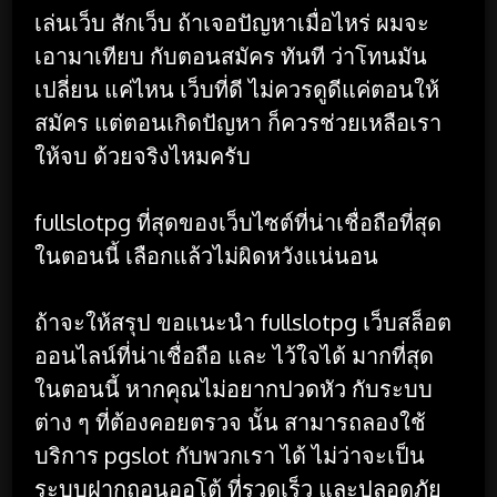
เล่นเว็บ สักเว็บ ถ้าเจอปัญหาเมื่อไหร่ ผมจะ
เอามาเทียบ กับตอนสมัคร ทันที ว่าโทนมัน
เปลี่ยน แค่ไหน เว็บที่ดี ไม่ควรดูดีแค่ตอนให้
สมัคร แต่ตอนเกิดปัญหา ก็ควรช่วยเหลือเรา
ให้จบ ด้วยจริงไหมครับ
fullslotpg ที่สุดของเว็บไซต์ที่น่าเชื่อถือที่สุด
ในตอนนี้ เลือกแล้วไม่ผิดหวังแน่นอน
ถ้าจะให้สรุป ขอแนะนำ fullslotpg เว็บสล็อต
ออนไลน์ที่น่าเชื่อถือ และ ไว้ใจได้ มากที่สุด
ในตอนนี้ หากคุณไม่อยากปวดหัว กับระบบ
ต่าง ๆ ที่ต้องคอยตรวจ นั้น สามารถลองใช้
บริการ pgslot กับพวกเรา ได้ ไม่ว่าจะเป็น
ระบบฝากถอนออโต้ ที่รวดเร็ว และปลอดภัย