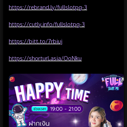
https://rebrand.ly/fullslotpg-3
https://cutly.info/fullslotpg-3
https://bitt.to/7rbiuj
https://shorturl.asia/OoNku