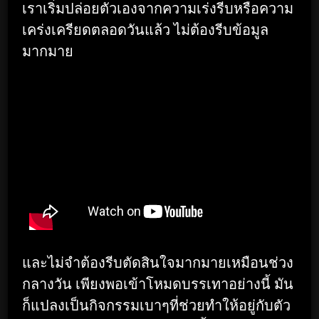
เราเริ่มปล่อยตัวเองจากความเร่งรีบหรือความ
เคร่งเครียดตลอดวันแล้ว ไม่ต้องรีบข้อมูล
มากมาย
และไม่จำต้องรีบตัดสินใจมากมายเหมือนช่วง
กลางวัน เพียงพอเข้าโหมดบรรเทาอย่างนี้ มัน
ก็แปลงเป็นกิจกรรมเบาๆที่ช่วยทำให้อยู่กับตัว