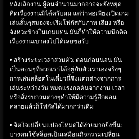
หลังเลิกงาน ผู้คนจำนวนมากอาจจะยังหยุด
คิดเรื่องงานมิได้ครับผม แต่ว่าพอเพียงเปิดเกม
เล่นสั้นๆสมองจะเริ่มโฟกัสกับภาพ เสียง หรือ
จังหวะข้างในเกมแทน มันก็ทำให้ความนึกคิด
เรื่องงานเบาลงไปได้เลยขอรับ
• สร้างระยะเวลาส่วนตัว: ตอนก่อนนอน มัน
เป็นตอนๆที่พวกเราได้อยู่กับตัวเราเองจริงๆ
การเล่นสล็อตในเดี๋ยวนี้จึงแตกต่างจากการ
เล่นระหว่างวัน หมดแรงกดดันจากงาน เวลา
หรือสิ่งรบกวนต่างๆทำให้มีความรู้สึกผ่อน
คลายแล้วก็โฟกัสได้มากกว่าเดิม
• จิตใจเปลี่ยนแปลงโหมดได้ง่ายมากยิ่งขึ้น:
บางคนใช้สล็อตเป็นเสมือนกิจกรรมเปลี่ยน