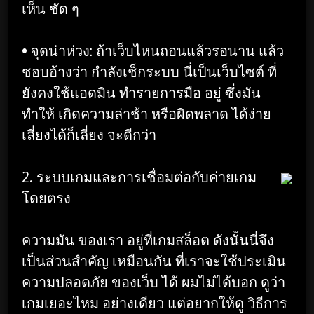
เห็น ชัด ๆ
• จุดน่าห่วง: ถ้าเว็บไหนถอนแล้วรอนาน แล้ว
ชอบอ้างว่า กำลังเช็กระบบ นี่เป็นเว็บไซต์ ที่
ยังคงใช้แอดมิน ทำรายการมือ อยู่ ซึ่งมัน
ทำให้ เกิดความล่าช้า หรือผิดพลาด ได้ง่าย
เลี่ยงได้ก็เลี่ยง จะดีกว่า
2. ระบบเกมและการเชื่อมต่อกับค่ายเกม
โดยตรง
ความมัน ของเรา อยู่ที่เกมสล็อต ดังนั้นนี่จึง
เป็นส่วนสำคัญ เหมือนกัน ที่เราจะใช้ประเมิน
ความปลอดภัย ของเว็บ ได้ ผมไม่ได้บอก ดูว่า
เกมเยอะไหม อย่างเดียว แต่อยากให้ดู วิธีการ