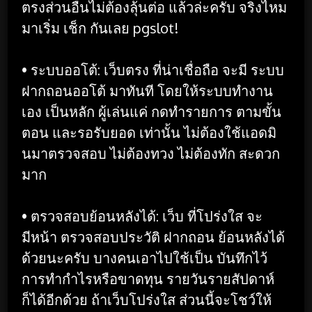
ตรงส่วนอื่นไม่ต้องลุ้นต่อ แล้วล่ะครับ จริงไหม
มาเริ่ม เช็ก กันเลย pgslot!
• ระบบออโต้: เว็บตรง ที่น่าเชื่อถือ จะมี ระบบ
ฝากถอนออโต้ มาทันที โดยให้ระบบทำงาน
เอง เป็นหลัก ผู้เล่นแค่ กดทำรายการ ตามขั้น
ตอน และรอรับยอด เท่านั้น ไม่ต้องใช้แอดมิ
นมาตรวจสอบ ไม่ต้องทวง ไม่ต้องทัก สะดวก
มาก
• ตรวจสอบย้อนหลังได้: เว็บ ที่โปร่งใส จะ
มีหน้า ตรวจสอบประวัติ ฝากถอน ย้อนหลังได้
ด้วยนะครับ บางคนเอาไปใช้เป็น บันทึกไว้
การทำกำไรหรือขาดทุน รายวันรายสัปดาห์
ก็ได้อีกด้วย ถ้าเว็บโปร่งใส ส่วนนี้จะโชว์ให้