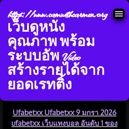
https://www.camwithcarmen.org
เว็บดูหนัง
คุณภาพ พร้อม
Skip
ระบบอัพ Video
to
หมวดหมู่:
ufabetxx
content
สร้างรายได้จาก
ufabetxx
ยอดเรทติ้ง
Ufabetxx Ufabetxx 9 มกรา 2026
ufabetxx เว็บแทงบอล อันดับ 1 ของ