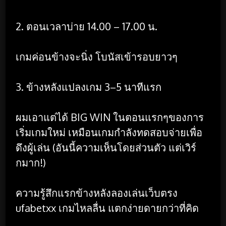
2. ตอนเวลาบ่าย 14.00 – 17.00 น.
เกมค่อนข้างจะนิ่ง โบนัสเข้ารอบยาวๆ
3. ข้างหลังแปลงเกม 3–5 นาทีแรก
ผมเอาแต่ได้ BIG WIN ในตอนแรกๆของการ
เริ่มเกมใหม่ เหมือนเกมกำลังทดสอบจ่ายเพื่อ
ดึงผู้เล่น (อันนี้ความเห็นโดยส่วนตัว แต่เวิร์
กมาก!)
ความรู้สึกแรกข้างหลังลองเล่นเว็บตรง
ufabetxx เกมไหลลื่น แตกง่ายดายกว่าที่คิด