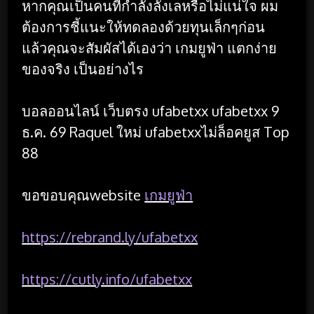
หากคุณเป็นคนที่กำลังลังเลหรือไม่แน่ใจ ผม
ต้องการชี้แนะให้ทดลองด้วยทุนเล็กๆก่อน
แล้วคุณจะสัมผัสได้เองว่า เกมยูฟ่า แตกง่าย
ของจริง เป็นอย่างไร
บอลออนไลน์ เว็บตรง ufabetxx ufabetxx 9
ธ.ค. 69 Raquel ใหม่ ufabetxxไม่ล็อคยูส Top
88
ขอขอบคุณwebsite
เกมยูฟ่า
https://rebrand.ly/ufabetxx
https://cutly.info/ufabetxx