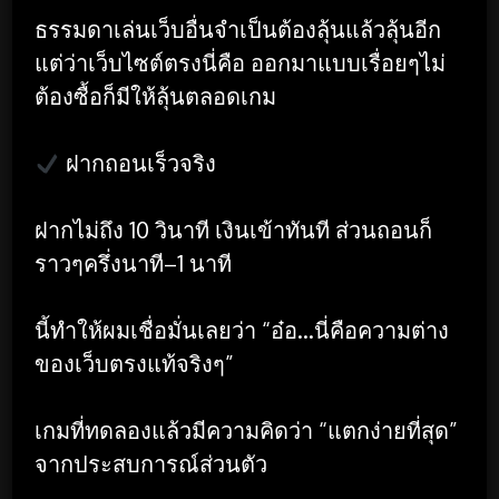
ธรรมดาเล่นเว็บอื่นจำเป็นต้องลุ้นแล้วลุ้นอีก
แต่ว่าเว็บไซต์ตรงนี่คือ ออกมาแบบเรื่อยๆไม่
ต้องซื้อก็มีให้ลุ้นตลอดเกม
ฝากถอนเร็วจริง
ฝากไม่ถึง 10 วินาที เงินเข้าทันที ส่วนถอนก็
ราวๆครึ่งนาที–1 นาที
นี้ทำให้ผมเชื่อมั่นเลยว่า “อ๋อ…นี่คือความต่าง
ของเว็บตรงแท้จริงๆ”
เกมที่ทดลองแล้วมีความคิดว่า “แตกง่ายที่สุด”
จากประสบการณ์ส่วนตัว