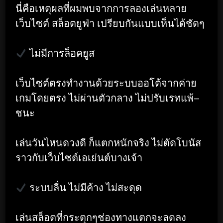
นี่คือเหตุผลที่ผมพบจากการลองเล่นหลาย
เว็บไซต์ สล็อตยูฟ่า เปรียบกันแบบเห็นได้ชัดๆ
ไม่มีการล็อคยูส
เว็บไซต์ตรงทำงานด้วยระบบออโต้จากค่าย
เกมโดยตรง ไม่ผ่านตัวกลาง ไม่ปรับเรทแพ้–
ชนะ
เล่นวันไหนดวงดี ก็แตกหนักจริง ไม่ตัดโบนัส
ราวกับเว็บไซต์เอเย่นต์บางเจ้า
ระบบลื่น ไม่มีค้าง ไม่สะดุด
เล่นสล็อตที่กระตุกๆช่องทางแตกจะลดลง