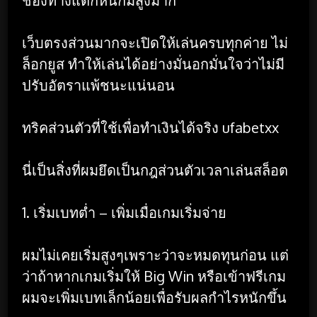
เว็บตรงส่วนมากจะเปิดให้เล่นครบทุกค่าย ไม่
ล็อกยูส ทำให้เล่นได้อย่างมั่นอกมั่นใจว่าไม่มี
ปรับอัตราแพ้ชนะแน่นอน
ทริคส่วนตัวที่ใช้เพื่อทำเงินได้จริง ufabetxx
นี่เป็นสิ่งที่ผมยึดเป็นกฎส่วนตัวเวลาเล่นสล็อต
1. เริ่มเบทต่ำ – เพิ่มเมื่อเกมเริ่มจ่าย
ผมไม่เคยเริ่มสูงๆเพราะว่าจะหมดทุนก่อน แต่
ว่าถ้าหากเกมเริ่มให้ Big Win หรือเข้าฟรีเกม
ผมจะเพิ่มเบทเล็กน้อยเพื่อรับผลกำไรหนักขึ้น