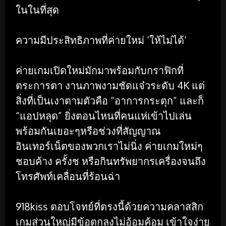
ในในที่สุด
ความมีประสิทธิภาพที่ค่ายใหม่ ‘ให้ไม่ได้’
ค่ายเกมเปิดใหม่มักมาพร้อมกับกราฟิกที่
ตระการตา งานภาพงามชัดแจ๋วระดับ 4K แต่
สิ่งที่เป็นเงาตามตัวคือ “อาการกระตุก” และก็
“แอปหลุด” ยิ่งตอนไหนที่คนแห่เข้าไปเล่น
พร้อมกันเยอะๆหรือช่วงที่สัญญาณ
อินเทอร์เน็ตของพวกเราไม่นิ่ง ค่ายเกมใหม่ๆ
ชอบค้าง ครั้งช หรือกินทรัพยากรเครื่องจนถึง
โทรศัพท์เคลื่อนที่ร้อนฉ่า
918kiss ตอบโจทย์ที่ตรงนี้ด้วยความคลาสสิก
เกมส่วนใหญ่มีข้อตกลงไม่อ้อมค้อม เข้าใจง่าย