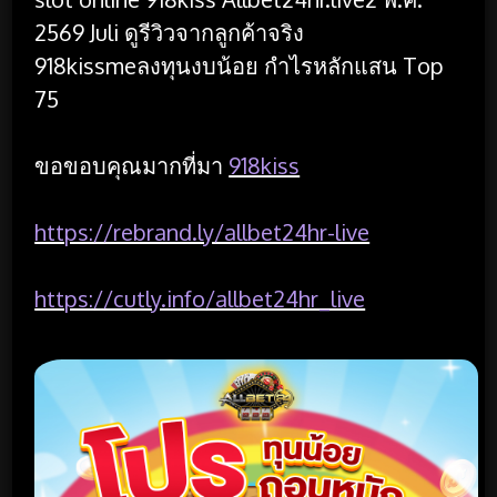
2569 Juli ดูรีวิวจากลูกค้าจริง
918kissmeลงทุนงบน้อย กำไรหลักแสน Top
75
ขอขอบคุณมากที่มา
918kiss
https://rebrand.ly/allbet24hr-live
https://cutly.info/allbet24hr_live