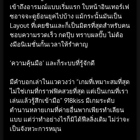
เข้าถึงอารมณ์แบบเริ่มแรก ใบหน้าอินเทอร์เฟ
ซอาจจะดูย้อนยุคไปบ้าง แม้กระนั้นมันเป็น
Layout ที่เคยชินและก็เป็นมิตรที่สุดสำหรับคน
ชอบความรวดเร็ว กดปุ๊บ ทราบผลปั๊บ ไม่ต้อ
งมีอนิเมชั่นกั้นเวลาให้รำคาญ
‘ความคุ้นมือ’ และก็ระบบที่รู้จักดี
มีคำบอกเล่าในแวดวงว่า “เกมที่เหมาะสมที่สุด
ไม่ใช่เกมที่กราฟฟิคสวยที่สุด แต่เป็นเกมที่เรา
เล่นแล้วรู้สึกเข้ามือ” 918kiss มีเกมระดับ
ตำนานหลายเกมที่ค่ายอื่นพากเพียรทำเลียน
แบบ แต่ว่าทำอย่างไรก็มิได้ฟีลลิ่งเดิม ไม่ว่าจะ
เป็นจังหวะการหมุน