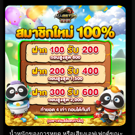
น้ำหนักของการหยุด หรือเสียงเอฟเฟกต์ขณะ