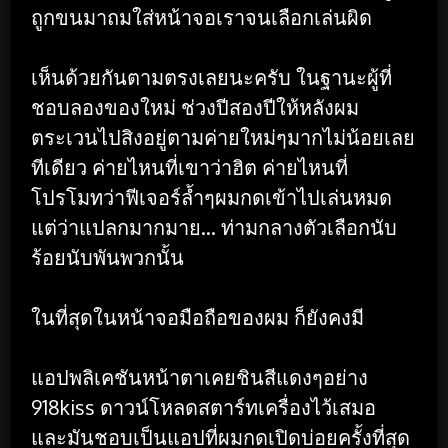
ถูกขนมาถมใส่หน้าจอเราจนเลือกเล่นผิด
เห็นด้วยกันตามตรงเลยนะครับ ในฐานะผู้ที่
ชอบลองของใหม่ ช่วงปีสองปีให้หลังผม
ตระเวนไปสิงอยู่ตามค่ายใหม่ๆมากไม่น้อยเลย
ทีเดียว ค่ายไหนที่เขาว่าฮิต ค่ายไหนที่
โปรโมทว่าฟีเจอร์ล้ำๆผมกดเข้าไปเล่นหมด
แต่ว่าแปลกมากมาย… ท่ามกลางตัวเลือกนับ
ร้อยนับพันพวกนั้น
ในที่สุดในหน้าจอมือถือของผม ก็ยังคงมี
แอปพลิเคชันหน้าตาเคยชินสีแดงๆอย่าง
918kiss ดาวน์โหลดสตาร์ทเครื่องไว้เสมอ
และมันชอบเป็นแอปที่ผมกดเปิดบ่อยครั้งที่สุด