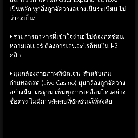
เป็นหลัก ทุกสิ่งถูกจัดวางอย่างเป็นระเบียบ ไม่
ว่าจะเป็น:
• รายการอาหารที่เข้าใจง่าย: ไม่ต้องกดซ้อน
หลายเลเยอร์ ต้องการเล่นอะไรก็พบใน 1-2
คลิก
• มุมกล้องถ่ายภาพที่ชัดเจน: สำหรับเกม
ถ่ายทอดสด (Live Casino) มุมกล้องถูกจัดวาง
อย่างมีมาตรฐาน เห็นทุกการเคลื่อนไหวอย่าง
ซื่อตรง ไม่มีการตัดต่อที่ชักชวนให้สงสัย