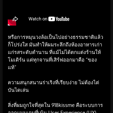
หรือการหมุนวงล้อเป็นไปอย่างธรรมชาติแล้ว
ก็โปร่งใส มันทำให้ผมระลึกถึงห้องอาหารเก่า
แก่รสระดับตำนาน ที่แม้ไม่ได้ตกแต่งร้านให้
โมเดิร์น แต่ทุกจานที่เสิร์ฟออกมาคือ “ของ
แท้”
ความสนุกสนานร่าเริงที่เรียบง่าย ไม่ต้องไต่
บันไดเล่น
สิ่งที่ผมถูกใจที่สุดใน 918kissme คือระบบการ
ออกแบบเกมที่เน้น User Experience (UX)