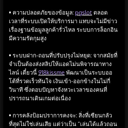
• ความปลอดภัยของข้อมูล:
pgslot
ตลอด
เวลาที่ระบบเปิดให้บริการมา แทบจะไม่มีข่าว
เรื่องฐานข้อมูลลูกค้ารั่วไหล ระบบการล็อกอิน
มีความรัดกุมสูง
• ระบบฝาก-ถอนที่ปรับปรุงไม่หยุด: จากสมัยที่
จำเป็นต้องส่งสลิปให้แอดไม่นพิจารณาทาง
ไลน์ เดี๋ยวนี้
918kissme
พัฒนาเป็นระบบออ
โต้ที่รวดเร็วทันใจ เงินเข้า-ออกข้างในไม่กี่
วินาที ซึ่งตอบปัญหาจังหวะเวลาของคนที่
ปรารถนาเดินเกมต่อเนื่อง
• การคลังป้อมปราการคงจะ: สิ่งที่เซียนกลัว
ที่สุดไม่ใช่เล่นเสีย แต่ว่าเป็น “เล่นได้แล้วถอน