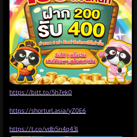
https://bitt.to/5h7ek0
https://shorturl.asia/yZ0E6
https://t.co/vdbSn4q43l