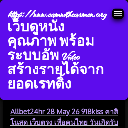
https://www.camwithcarmen.org
เว็บดูหนัง
คุณภาพ พร้อม
Skip
ระบบอัพ Video
to
หมวดหมู่:
918kissme
content
สร้างรายได้จาก
918kissme
ยอดเรทติ้ง
Allbet24hr 28 May 26 918kiss คาสิ
โนสด เว็บตรง เพื่อคนไทย วันเกิดรับ