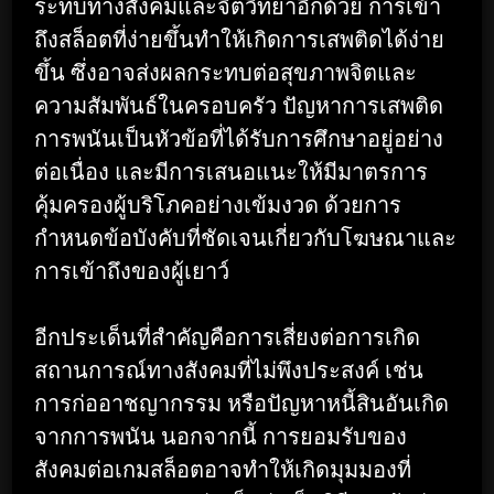
ระทบทางสังคมและจิตวิทยาอีกด้วย การเข้า
ถึงสล็อตที่ง่ายขึ้นทำให้เกิดการเสพติดได้ง่าย
ขึ้น ซึ่งอาจส่งผลกระทบต่อสุขภาพจิตและ
ความสัมพันธ์ในครอบครัว ปัญหาการเสพติด
การพนันเป็นหัวข้อที่ได้รับการศึกษาอยู่อย่าง
ต่อเนื่อง และมีการเสนอแนะให้มีมาตรการ
คุ้มครองผู้บริโภคอย่างเข้มงวด ด้วยการ
กำหนดข้อบังคับที่ชัดเจนเกี่ยวกับโฆษณาและ
การเข้าถึงของผู้เยาว์
อีกประเด็นที่สำคัญคือการเสี่ยงต่อการเกิด
สถานการณ์ทางสังคมที่ไม่พึงประสงค์ เช่น
การก่ออาชญากรรม หรือปัญหาหนี้สินอันเกิด
จากการพนัน นอกจากนี้ การยอมรับของ
สังคมต่อเกมสล็อตอาจทำให้เกิดมุมมองที่