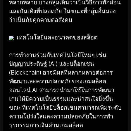
หลากหลาย บางกลุ่มเห็นว่าเป็นวิธีการพักผ่อน
และบันเทิงที่ปลอดภัย ในขณะที่กลุ่มอื่นมอง
ว่าเป็นภัยคุกคามต่อสังคม
เทคโนโลยีและอนาคตของสล็อต
การทำงานร่วมกับเทคโนโลยีใหม่ๆ เช่น
ปัญญาประดิษฐ์ (AI) และบล็อกเชน
(Blockchain) อาจมีผลที่หลากหลายต่อการ
พัฒนาและความปลอดภัยของเกมสล็อต
ออนไลน์ AI สามารถนำมาใช้ในการพัฒนา
เกมให้มีความเป็นธรรมและน่าสนใจยิ่งขึ้น
ขณะที่เทคโนโลยีบล็อกเชนสามารถเพิ่มระดับ
ความโปร่งใสและความปลอดภัยในการทำ
ธุรกรรมการเงินผ่านเกมสล็อต