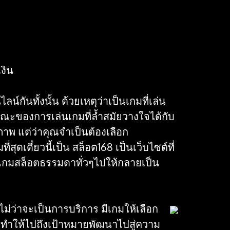
เงิน
์กันทั้งนั้น ด้วยเหตุว่าเป็นเกมที่เล่น
ษณะของการเล่นเกมที่ล้ำสมัยวางใจได้กับ
าพ แต่ว่าคุณจำเป็นต้องเลือก
่สุดเดี๋ยวนี้เป็น สล็อต168 เป็นเว็บไซต์ที่
เกมสล็อตธรรมดาทั่วๆไปให้กลายเป็น
ไม่ว่าจะเป็นการบริการ มีเกมให้เลือก
ี่จะทำให้ไปถึงเป้าหมายพัฒนาไปสู่ความ