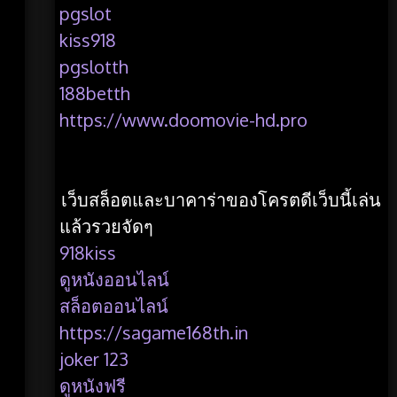
pgslot
kiss918
pgslotth
188betth
https://www.doomovie-hd.pro
เว็บสล็อตและบาคาร่าของโครตดีเว็บนี้เล่น
แล้วรวยจัดๆ
918kiss
ดูหนังออนไลน์
สล็อตออนไลน์
https://sagame168th.in
joker 123
ดูหนังฟรี