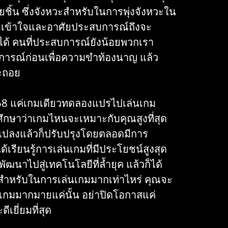
ชิ้น ซึ่งจังหวะสำหรับในการพุ่งจังหวะใน
วามเข้าใจและอาศัยประสบการณ์ถึงจะ
ยได้ คนที่ประสบการณ์ยังน้อยพวกเรา
การณ์ก่อนเพื่อความขำท้องนาญ แล้ว
วะถอย
168 แค่เกมเดียวทดลองแปรไปเล่นเกม
ณศึกษาว่าเกมไหนจะเหมาะกับคุณสูงที่สุด
นแปลงแล้วก็ปรับปรุงโดยตลอดมีการ
้เรียนรู้การเล่นเกมที่มีประโยชน์สูงสุด
พัฒนาไปสู่เทคโนโลยีที่ล้ำยุค แล้วก็ได้
ยสำหรับในการเล่นเกมมากเท่าไหร่ คุณจะ
นเกมมากมายแค่นั้น อย่าปิดโอกาสแค่
ยี่ยมที่สุด