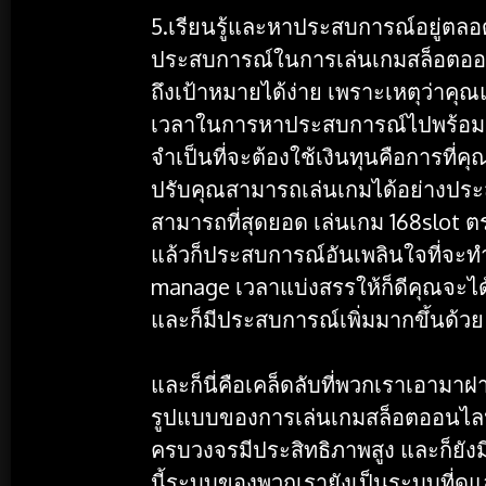
5.เรียนรู้และหาประสบการณ์อยู่ตลอ
ประสบการณ์ในการเล่นเกมสล็อตออน
ถึงเป้าหมายได้ง่าย เพราะเหตุว่าคุ
เวลาในการหาประสบการณ์ไปพร้อมๆก
จำเป็นที่จะต้องใช้เงินทุนคือการที่
ปรับคุณสามารถเล่นเกมได้อย่างประ
สามารถที่สุดยอด เล่นเกม 168slot 
แล้วก็ประสบการณ์อันเพลินใจที่จะทำ
manage เวลาแบ่งสรรให้ก็ดีคุณจะได
และก็มีประสบการณ์เพิ่มมากขึ้นด้วย
และก็นี่คือเคล็ดลับที่พวกเราเอามาฝ
รูปแบบของการเล่นเกมสล็อตออนไลน์ ชี้
ครบวงจรมีประสิทธิภาพสูง และก็ยังมี
นี้ระบบของพวกเรายังเป็นระบบที่ดูแลเอ