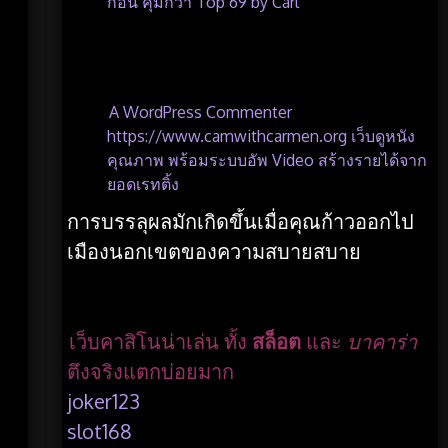
ก่อน คุ้มกว่า Top 69 by Carl
ความเห็นล่าสุด
A WordPress Commenter
บน
https://www.camwithcarmen.org เว็บดูหนัง
คุณภาพ พร้อมระบบอัพ Video สร้างรายได้จาก
ยอดเรทติ้ง
การบรรลุผลมักเกิดขึ้นเมื่อคุณก้าวออกไป
เมืองนอกเขตของความสบายสบาย
เว็บคาสิโนน่าเล่น ทั้ง
สล็อต
และ
บาคาร่า
ตึงจริงแตกบ่อยมาก
joker123
slot168