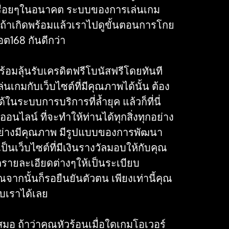
้นเรื่อยๆในอนาคต ระบบของการเล่นเกม
 ถ้าเกิดพร้อมแล้วเราไปดูขั้นตอนการโกย
อต168 กันดีกว่า
้อมลุ้นรับเครดิตฟรีโบนัสฟรีโดยทันที
นเกมกับเว็บไซต์ที่มีคุณภาพได้นั้น ต้อง
ได้ในระบบการบริการที่ล้ำยุค แล้วก็ที่นี่
นไลน์ ที่จะทำให้ท่านได้ทุกสิ่งทุกอย่าง
อย่างมีคุณภาพ มีรูปแบบของการพัฒนา
เป็นเว็บไซต์ที่มีเงินรางวัลมอบให้กับคุณ
กรายละเอียดต่างๆให้เป็นระเบียบ
ุณจากนั้นก็รอยืนยันตัวตน เพียงเท่านี้คุณ
บเราได้เลย
มอ ถ้าว่าคุณหัวร้อนเมื่อใดเกมโอเวอร์