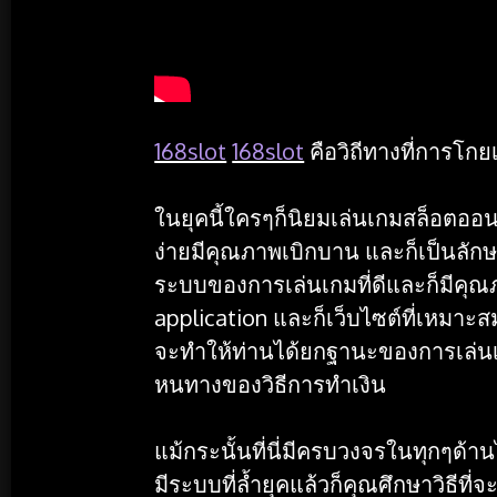
168slot
168slot
คือวิถีทางที่การโกย
ในยุคนี้ใครๆก็นิยมเล่นเกมสล็อตออนไลน
ง่ายมีคุณภาพเบิกบาน และก็เป็นลัก
ระบบของการเล่นเกมที่ดีและก็มีคุณภ
application และก็เว็บไซต์ที่เหมาะสมที
จะทำให้ท่านได้ยกฐานะของการเล่น
หนทางของวิธีการทำเงิน
แม้กระนั้นที่นี่มีครบวงจรในทุกๆด้าน
มีระบบที่ล้ำยุคแล้วก็คุณศึกษาวิธีท