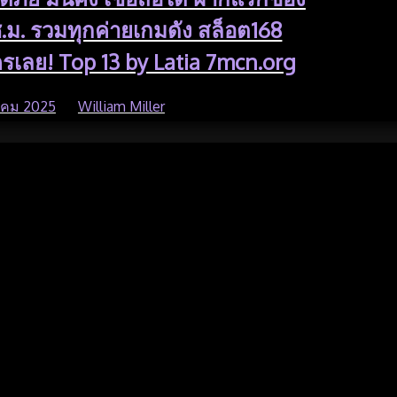
.ม. รวมทุกค่ายเกมดัง สล็อต168
ครเลย! Top 13 by Latia 7mcn.org
าคม 2025
by
William Miller