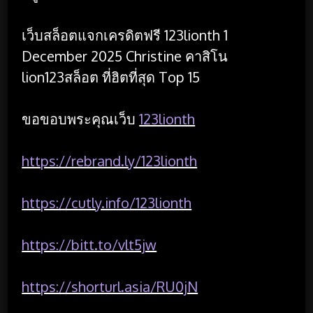
เว็บสล็อตแจกเครดิตฟรี 123lionth 1
December 2025 Christine คาสิโน
lion123สล็อต ที่ฮิตที่สุด Top 15
ขอขอบพระคุณเว็บ
123lionth
https://rebrand.ly/123lionth
https://cutly.info/123lionth
https://bitt.to/vlt5jw
https://shorturl.asia/RU0jN