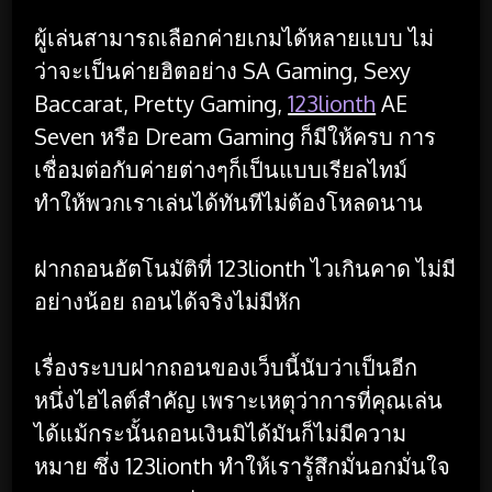
ผู้เล่นสามารถเลือกค่ายเกมได้หลายแบบ ไม่
ว่าจะเป็นค่ายฮิตอย่าง SA Gaming, Sexy
Baccarat, Pretty Gaming,
123lionth
AE
Seven หรือ Dream Gaming ก็มีให้ครบ การ
เชื่อมต่อกับค่ายต่างๆก็เป็นแบบเรียลไทม์
ทำให้พวกเราเล่นได้ทันทีไม่ต้องโหลดนาน
ฝากถอนอัตโนมัติที่ 123lionth ไวเกินคาด ไม่มี
อย่างน้อย ถอนได้จริงไม่มีหัก
เรื่องระบบฝากถอนของเว็บนี้นับว่าเป็นอีก
หนึ่งไฮไลต์สำคัญ เพราะเหตุว่าการที่คุณเล่น
ได้แม้กระนั้นถอนเงินมิได้มันก็ไม่มีความ
หมาย ซึ่ง 123lionth ทำให้เรารู้สึกมั่นอกมั่นใจ