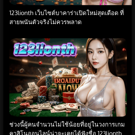
123lionth เว็บไซต์บาคาร่าเปิดใหม่สุดเดือด ที่
สายพนันตัวจริงไม่ควรพลาด
ช่วงนี้ผู้คนจำนวนไม่ใช้น้อยที่อยู่ในวงการเกม
คาสิโนออนไลน์น่าจะเคยได้ฟังชื่อ 123lionth