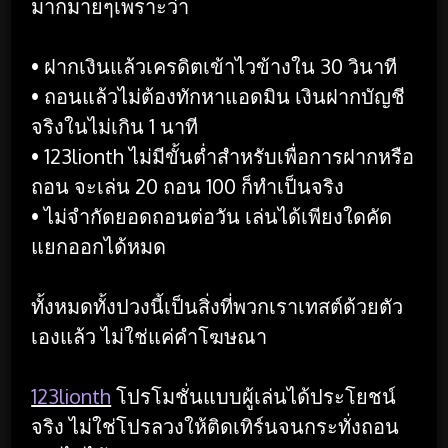
มากมายๆเพราะว่า
• ฝากเงินแล้วเครดิตเข้าไวข้างใน 30 วินาที
• ถอนแล้วไม่ต้องทักหาแอดมิน เงินฝากบัญชี
จริงในไม่เกิน 1 นาที
• 123lionth ไม่มีขั้นต่ำสำหรับเพื่อการฝากหรือ
ถอน จะเล่น 20 ถอน 100 ก็ทำเป็นจริง
• ไม่จำกัดยอดถอนต่อวัน เล่นได้เพียงใดคัด
แยกออกได้หมด
ทั้งหมดทั้งปวงนี้เป็นสิ่งที่พวกเราเทสต์ด้วยตัว
เองแล้ว ไม่ใช่แค่คำโฆษณา
123lionth
โปรโมชั่นแบบผู้เล่นได้ประโยชน์
จริง ไม่ใช่โปรลวงให้ติดเทิร์นจนกระทั่งถอน