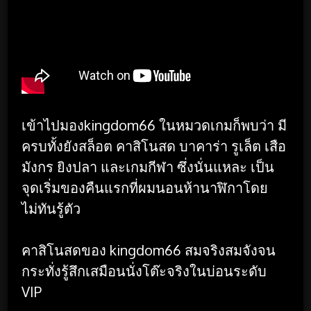
เข้าไปมองkingdom66 ในหมวดเกมก็พบว่า มี
ครบทั้งยังสล็อต คาสิโนสด บาคาร่า รูเล็ต เสือ
มังกร ยิงปลา และเกมกีฬา ซึ่งนั่นแหละ เป็น
จุดเริ่มของคืนแรกที่ผมนอนห้านาฬิกาโดย
ไม่ทันรู้ตัว
คาสิโนสดของ kingdom66 สมจริงสมจังจน
กระทั่งรู้สึกเสมือนนั่งโต๊ะจริงในบ่อนระดับ
VIP