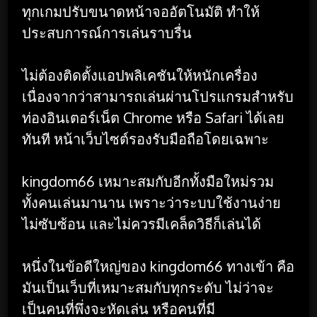
ทุกเกมปรับขนาดหน้าจออัตโนมัติ ทำให้
ประสบการณ์การเล่นราบรื่น
ไม่ต้องติดตั้งแอปพลิเคชันให้หนักเครื่อง
เนื่องจากว่าสามารถเล่นผ่านโปรแกรมสำหรับ
ท่องอินเตอร์เน็ต Chrome หรือ Safari ได้เลย
ทันที หน้าเว็บไซต์รองรับมือถือโดยเฉพาะ
kingdom66 เหมาะสมกับอีกทั้งมือใหม่รวม
ทั้งคนเล่นมานาน เพราะว่าระบบใช้งานง่าย
ไม่ซับซ้อน และไม่ควรมีเคล็ดวิธีก็เล่นได้
หนึ่งในข้อดีใหญ่ของ kingdom66 ทางเข้า คือ
มันเป็นเว็บที่เหมาะสมกับทุกระดับ ไม่ว่าจะ
เป็นคนที่พึ่งจะหัดเล่น หรือคนที่มี