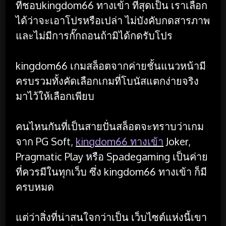
ที่ชอบkingdom66 ทางเข้า ที่สุดเป็น เราเลือก
ได้ว่าจะเอาโปรหรือเปล่า ไม่บังคับกดสารภาพ
และไม่มีการกั๊กถอนถ้ามิได้กดรับโปร
kingdom66 เกมสล็อตจากค่ายชั้นแนวหน้ามี
ครบรวมทั้งคัดเลือกเกมที่โบนัสแตกง่ายจริง
มาไว้ให้เลือกเพียบ
คนไหนกันที่เป็นสายปั่นสล็อตจะทราบว่าเกม
จาก PG Soft,
kingdom66 ทางเข้า
Joker,
Pragmatic Play หรือ Spadegaming เป็นค่าย
ที่ควรมีในทุกเว็บ ซึ่ง kingdom66 ทางเข้า ก็มี
ครบหมด
แต่ว่าสิ่งที่น่าสนใจกว่าเป็น เว็บไซต์แห่งนี้เขา