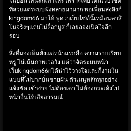
โนออนไลน์สักเท่าไหร่ เพราะเคยโดนเว็บไซต์
ที่สวยแต่ระบบพังทลายมามาก พอเพื่อนส่งลิงก์
kingdom66 มาให้ พูดว่าเว็บไซต์นี้เหมือนคาสิ
โนจริงๆแถมไม่ล็อกยูส ก็เลยลองเปิดใจอีก
รอบ
สิ่งที่มองเห็นตั้งแต่หน้าแรกคือ ความราบเรียบ
หรู ไม่เน้นภาพเว่อวัง แต่ว่าจัดระบบหน้า
เว็บkingdom66nได้น่าไว้วางใจและก็งามใน
แบบที่ไม่บากบั่นขายฝัน ตัวเมนูหลักทุกอย่าง
แจ้งชัด เข้าง่าย ไม่ต้องเดา ไม่ต้องกระเด้งไป
หน้าอื่นให้เสียอารมณ์