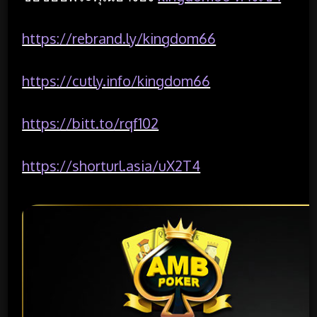
https://rebrand.ly/kingdom66
https://cutly.info/kingdom66
https://bitt.to/rqf102
https://shorturl.asia/uX2T4