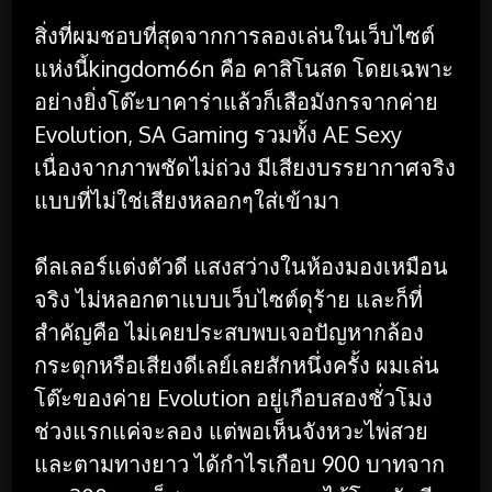
สิ่งที่ผมชอบที่สุดจากการลองเล่นในเว็บไซต์
แห่งนี้kingdom66n คือ คาสิโนสด โดยเฉพาะ
อย่างยิ่งโต๊ะบาคาร่าแล้วก็เสือมังกรจากค่าย
Evolution, SA Gaming รวมทั้ง AE Sexy
เนื่องจากภาพชัดไม่ถ่วง มีเสียงบรรยากาศจริง
แบบที่ไม่ใช่เสียงหลอกๆใส่เข้ามา
ดีลเลอร์แต่งตัวดี แสงสว่างในห้องมองเหมือน
จริง ไม่หลอกตาแบบเว็บไซต์ดุร้าย และก็ที่
สำคัญคือ ไม่เคยประสบพบเจอปัญหากล้อง
กระตุกหรือเสียงดีเลย์เลยสักหนึ่งครั้ง ผมเล่น
โต๊ะของค่าย Evolution อยู่เกือบสองชั่วโมง
ช่วงแรกแค่จะลอง แต่พอเห็นจังหวะไพ่สวย
และตามทางยาว ได้กำไรเกือบ 900 บาทจาก