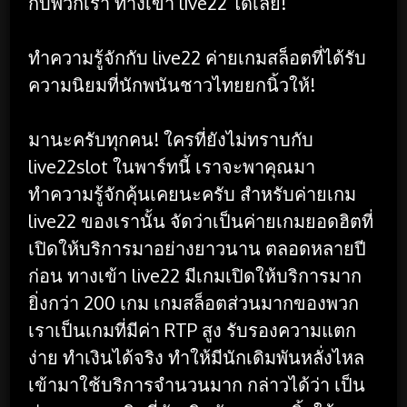
กับพวกเรา ทางเข้า live22 ได้เลย!
ทำความรู้จักกับ live22 ค่ายเกมสล็อตที่ได้รับ
ความนิยมที่นักพนันชาวไทยยกนิ้วให้!
มานะครับทุกคน! ใครที่ยังไม่ทราบกับ
live22slot ในพาร์ทนี้ เราจะพาคุณมา
ทำความรู้จักคุ้นเคยนะครับ สำหรับค่ายเกม
live22 ของเรานั้น จัดว่าเป็นค่ายเกมยอดฮิตที่
เปิดให้บริการมาอย่างยาวนาน ตลอดหลายปี
ก่อน ทางเข้า live22 มีเกมเปิดให้บริการมาก
ยิ่งกว่า 200 เกม เกมสล็อตส่วนมากของพวก
เราเป็นเกมที่มีค่า RTP สูง รับรองความแตก
ง่าย ทำเงินได้จริง ทำให้มีนักเดิมพันหลั่งไหล
เข้ามาใช้บริการจำนวนมาก กล่าวได้ว่า เป็น