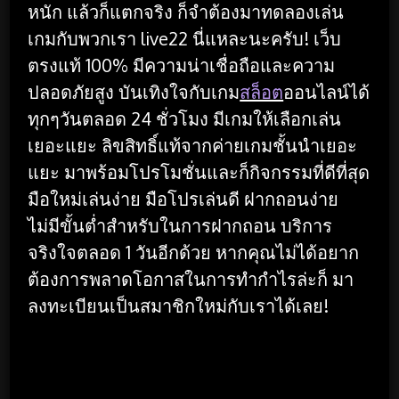
หนัก แล้วก็แตกจริง ก็จำต้องมาทดลองเล่น
เกมกับพวกเรา live22 นี่แหละนะครับ! เว็บ
ตรงแท้ 100% มีความน่าเชื่อถือและความ
ปลอดภัยสูง บันเทิงใจกับเกม
สล็อต
ออนไลน์ได้
ทุกๆวันตลอด 24 ชั่วโมง มีเกมให้เลือกเล่น
เยอะแยะ ลิขสิทธิ์แท้จากค่ายเกมชั้นนำเยอะ
แยะ มาพร้อมโปรโมชั่นและก็กิจกรรมที่ดีที่สุด
มือใหม่เล่นง่าย มือโปรเล่นดี ฝากถอนง่าย
ไม่มีขั้นต่ำสำหรับในการฝากถอน บริการ
จริงใจตลอด 1 วันอีกด้วย หากคุณไม่ได้อยาก
ต้องการพลาดโอกาสในการทำกำไรล่ะก็ มา
ลงทะเบียนเป็นสมาชิกใหม่กับเราได้เลย!