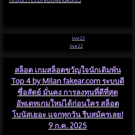
…
Posted in
live22
Tagged
live22
สล็อต เกมสล็อตขวัญใจนักเดิมพัน
Top 4 by Milan fakear.com ระบบดี
ซื่อสัตย์ มั่นคง การลงทุนที่ดีที่สุด
อัพเดทเกมใหม่ได้ก่อนใคร สล็อต
โบนัสเยอะ แจกทุกวัน รีบสมัครเลย!
9 ก.ค. 2025