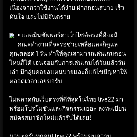
เนื่องจากว่าใช้งานได้ง่าย ฝากถอนสบาย เร็ว
ทันใจ และไม่มีอันตราย
• แอดมินซัพพอร์ต: เว็บไซต์ตรงที่ดีจะมี
คณะทำงานที่จะรอช่วยเหลือและก็ดูแล
คุณตลอด 1 วัน ทำให้คุณสามารถเล่นเกมตอน
ไหนก็ได้ เอนจอยกับการเล่นเกมได้วันแล้ววัน
เล่า มีกลุ่มคอยสแตนบายและก็แก้ไขปัญหาให้
ตลอดเวลาเลยขอรับ
ไม่พลาดกับเว็บตรงที่ดีที่สุดในไทย live22 มา
พร้อมโปรโมชั่นและกิจกรรมเยอะ ลงทะเบียน
สมัครสมาชิกใหม่แล้วรับได้เลย!
มานะครับทุกคน! live22 พร้อมขนความ