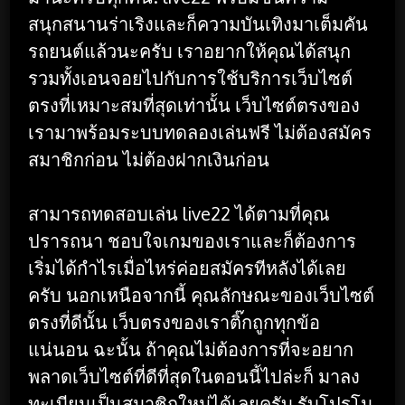
สนุกสนานร่าเริงและก็ความบันเทิงมาเต็มคัน
รถยนต์แล้วนะครับ เราอยากให้คุณได้สนุก
รวมทั้งเอนจอยไปกับการใช้บริการเว็บไซต์
ตรงที่เหมาะสมที่สุดเท่านั้น เว็บไซต์ตรงของ
เรามาพร้อมระบบทดลองเล่นฟรี ไม่ต้องสมัคร
สมาชิกก่อน ไม่ต้องฝากเงินก่อน
สามารถทดสอบเล่น live22 ได้ตามที่คุณ
ปรารถนา ชอบใจเกมของเราและก็ต้องการ
เริ่มได้กำไรเมื่อไหร่ค่อยสมัครทีหลังได้เลย
ครับ นอกเหนือจากนี้ คุณลักษณะของเว็บไซต์
ตรงที่ดีนั้น เว็บตรงของเราติ๊กถูกทุกข้อ
แน่นอน ฉะนั้น ถ้าคุณไม่ต้องการที่จะอยาก
พลาดเว็บไซต์ที่ดีที่สุดในตอนนี้ไปล่ะก็ มาลง
ทะเบียนเป็นสมาชิกใหม่ได้เลยครับ รับโปรโม