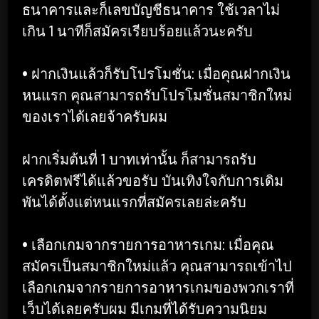
ธนาคารและก็เลขบัญชีธนาคาร ใช้เวลาไม่
เกิน 1 นาทีก็สมัครเรียบร้อยแล้วนะครับ
• ฝากเงินแล้วก็รับโปรโมชั่น: เมื่อคุณฝากเงิน
หนแรก คุณสามารถรับโปรโมชั่นสมาชิกใหม่
ของเราได้เลยจ้าครับผม
ฝากเริ่มต้นที่ 1 บาทเท่านั้น ก็สามารถรับ
เครดิตฟรีได้แล้วขอรับ บันเทิงใจกับการเดิม
พันได้ตั้งแต่หนแรกที่สมัครเลยล่ะครับ
• เลือกเกมจากรายการอาหารเกม: เมื่อคุณ
สมัครเป็นสมาชิกใหม่แล้ว คุณสามารถเข้าไป
เลือกเกมจากรายการอาหารเกมของพวกเราที่
เว็บได้เลยครับผม มีเกมที่ได้รับความนิยม