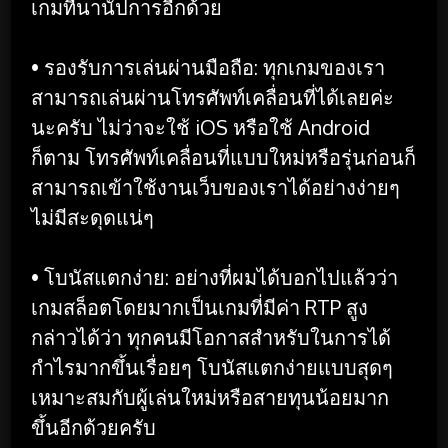
เกมที่นานัปการอีกด้วย
• รองรับการเล่นผ่านมือถือ: ทุกเกมของเรา
สามารถเล่นผ่านโทรศัพท์เคลื่อนที่ได้เลยค่ะ
นะครับ ไม่ว่าจะใช้ iOS หรือใช้ Android
ก็ตาม โทรศัพท์เคลื่อนที่แบบใหม่หรือรุ่นก่อนก็
สามารถเข้าใช้งานเว็บของเราได้อย่างง่ายๆ
ไม่มีสะดุดแน่ๆ
• โบนัสแตกง่าย: อย่างที่ผมได้บอกไปแล้วว่า
เกมสล็อตโดยมากเป็นเกมที่มีค่า RTP สูง
กล่าวได้ว่า ทุกคนมีโอกาสสำหรับในการได้
กำไรมากขึ้นเรื่อยๆ โบนัสแตกง่ายแบบสุดๆ
เหมาะสมกับผู้เล่นใหม่หรือสายทุนน้อยมาก
ขึ้นอีกด้วยครับ