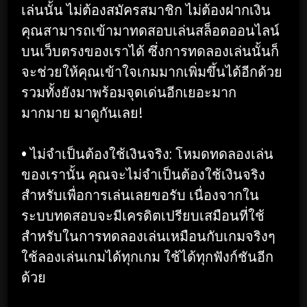
เล่นนั้น ไม่ต้องสมัครสมาชิก ไม่ต้องฝากเงิน
คุณสามารถเข้ามาทดสอบเล่นสล็อตออนไลน์
บนเว็บตรงของเราได้ ซึ่งการทดลองเล่นนั้นก็
จะช่วยให้คุณเข้าใจเกมมากเพิ่มขึ้นได้อีกด้วย
รวมทั้งยังมาพร้อมจุดเด่นอีกเยอะมาก
มากมาย มาดูกันเลย!
• ไม่จำเป็นต้องใช้เงินจริง: โหมดทดลองเล่น
ของเรานั้น คุณจะไม่จำเป็นต้องใช้เงินจริง
สำหรับเพื่อการเล่นเลยขอรับ เนื่องจากใน
ระบบทดสอบจะมีเครดิตเปรียบเสมือนที่ใช้
สำหรับในการทดลองเล่นเหมือนกับเกมจริงๆ
ใช้ลองเล่นเกมได้ทุกเกม ใช้ได้ทุกฟังก์ชันอีก
ด้วย