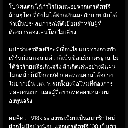
โบนัสแตก ได้กำไรนิดหน่อยจากเครดิตฟรี
ล้วนๆโดยที่ยังไม่ได้ฝากเงินเลยสักบาท นับได้
ว่าเป็นประสบการณ์ที่ดีเยี่ยมสำหรับผู้ที่
ต้องการลองเล่นโดยไม่เสี่ยง
แน่ๆว่าเครดิตฟรีจะมีเงื่อนไขแนวทางการทำ
เทิร์นก่อนถอน แต่ว่าก็เป็นข้อแม้มาตรฐาน ไม่
ได้ชั่วร้ายหรือเกินจริง ถ้าเกิดเล่นอย่างมีแผน
ไม่กดมั่ว ก็มีโอกาสทำยอดถอนผ่านได้อย่าง
ไม่ยากเย็น เหมาะสมทั้งยังมือใหม่ที่ต้องการ
ทดลองระบบ และผู้ที่อยากทดลองเกมก่อน
ลงทุนจริง
ผมคิดว่า 918kiss ลงทะเบียนเป็นสมาชิกใหม่
ฝากไม่มีอย่างน้อย แจกเครดิตฟรี 100 เป็นตัว