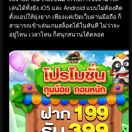
เล่นได้ทั้งยัง iOS และ Android แบบไม่ต้องติด
ตั้งแอปให้ยุ่งยาก เพียงแค่เปิดเว็บผ่านมือถือ ก็
สามารถเข้าเล่นเกมสล็อตได้ในทันที ไม่ว่าจะ
อยู่ไหน เวลาไหน ก็สนุกสนานได้ตลอด