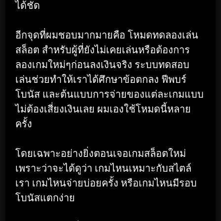
ได้ชัด
อีกจุดที่ผมชอบมากมายคือ โหมดทดลองเล่น
สล็อต สำหรับผู้ที่ยังไม่เคยเล่นหรือต้องการ
ลองเกมใหม่ๆก่อนลงเงินจริง ระบบทดสอบ
เล่นช่วยทำให้เราได้ศึกษาข้อตกลง ฟีพบร์
โบนัส และต้นแบบการจ่ายของแต่ละเกมแบบ
ไม่ต้องเสี่ยงเงินเลย ผมเองใช้โหมดนี้หลาย
ครั้ง
โดยเฉพาะอย่างยิ่งตอนเจอเกมสล็อตใหม่
เพราะว่าจะได้ดูว่า เกมไหนเหมาะกับสไตล์
เรา เกมไหนจ่ายบ่อยครั้ง หรือเกมไหนมีรอบ
โบนัสแตกง่าย