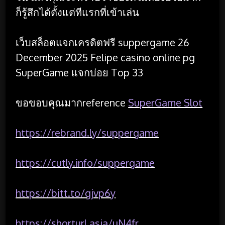
ก็รู้สึกได้ตั้งแต่ทีแรกที่เข้าเล่น
เว็บสล็อตแจกเครดิตฟรี suppergame 26
December 2025 Felipe casino online pg
SuperGame แจกบ่อย Top 33
ขอขอบคุณมากreference
SuperGame Slot
https://rebrand.ly/suppergame
https://cutly.info/suppergame
https://bitt.to/gjvp6y
https://shorturl.asia/uN4fr