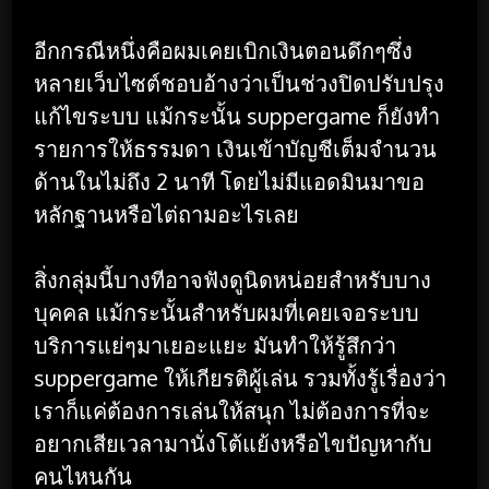
อีกกรณีหนึ่งคือผมเคยเบิกเงินตอนดึกๆซึ่ง
หลายเว็บไซต์ชอบอ้างว่าเป็นช่วงปิดปรับปรุง
แก้ไขระบบ แม้กระนั้น suppergame ก็ยังทำ
รายการให้ธรรมดา เงินเข้าบัญชีเต็มจำนวน
ด้านในไม่ถึง 2 นาที โดยไม่มีแอดมินมาขอ
หลักฐานหรือไต่ถามอะไรเลย
สิ่งกลุ่มนี้บางทีอาจฟังดูนิดหน่อยสำหรับบาง
บุคคล แม้กระนั้นสำหรับผมที่เคยเจอระบบ
บริการแย่ๆมาเยอะแยะ มันทำให้รู้สึกว่า
suppergame ให้เกียรติผู้เล่น รวมทั้งรู้เรื่องว่า
เราก็แค่ต้องการเล่นให้สนุก ไม่ต้องการที่จะ
อยากเสียเวลามานั่งโต้แย้งหรือไขปัญหากับ
คนไหนกัน