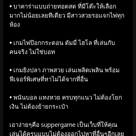
• บาคาร่าแบบถ่ายทอดสด ที่มีโต๊ะให้เลือก
มากไม่น้อยเลยทีเดียว มีสาวสวยรอแจกไพ่ทุก
ห้อง
• เกมไพ่ป๊อกกระดอน ดัมมี่ ไฮโล ที่เล่นกับ
คนจริง ไม่ใช่บอท
• เกมยิงปลา ภาพสวย เล่นเพลิดเพลิน พร้อม
ฟีเจอร์พิเศษที่หาไม่ได้จากที่อื่น
• พนันบอล แทงหวย ครบทุกแนว ไม่ต้องโยก
เงิน ไม่ต้องย้ายกระเป๋า
เอาง่ายๆคือ suppergame เป็นเว็บที่ให้คุณ
เล่นได้ครบแบบไม่ต้องออกไปหาที่อื่นๆอีกเลย