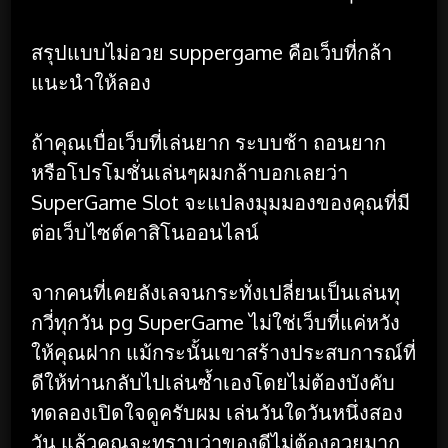
สรุปแบบไม่อวย suppergame คือเว็บที่กล้า
แนะนำให้ลอง
ถ้าคุณเบื่อเว็บที่เล่นยาก ระบบช้า ถอนยาก
หรือโปรโมชั่นเล่นๆผมกล้าบอกเลยว่า
SuperGame Slot จะแปลงมุมมองของคุณที่มี
ต่อเว็บไซต์คาสิโนออนไลน์
จากคนที่เคยลังเลจนกระทั่งเปลี่ยนเป็นเล่นทุ
กวี่ทุกวัน pg SuperGame ไม่ใช่เว็บที่แค่หวัง
ให้คุณฝาก แม้กระนั้นเขาสร้างประสบการณ์ที่
ดีให้ท่านกลับไปเล่นซ้ำเองโดยไม่ต้องบังคับ
ทดลองเปิดใจดูครับผม เล่นวันใดวันหนึ่งสอง
วัน แล้วคุณจะทราบว่าของดีไม่ต้องอวยมาก