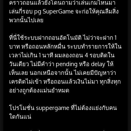
คราวถอนแล้วยังโดนถามว่าเล่นเกมไหนมา
เล่นกี่รอบ pg SuperGame จะก่อให้คุณลืมสิ่ง
พวกนั้นไปเลย
ที่นี่ใช้ระบบฝากถอนอัตโนมัติ ไม่ว่าจะฝาก 1
บาท หรือถอนหลักหมื่น ระบบทำรายการให้ใน
เวลาไม่เกิน 1 นาที ผมลองถอน 4 รอบติดใน
วันเดียว ไม่มีคำว่า pending หรือ delay ให้
เห็นเลย นอกเหนือจากนั้น ไม่เคยมีปัญหาว่า
เครดิตไม่เข้า หรือถอนแล้วเงินไม่มา ทุกสิ่งทุก
อย่างถูกต้องแม่นยำหมด
โปรโมชั่น suppergame ที่ไม่ต้องแย่งกับคน
ใดกันแน่