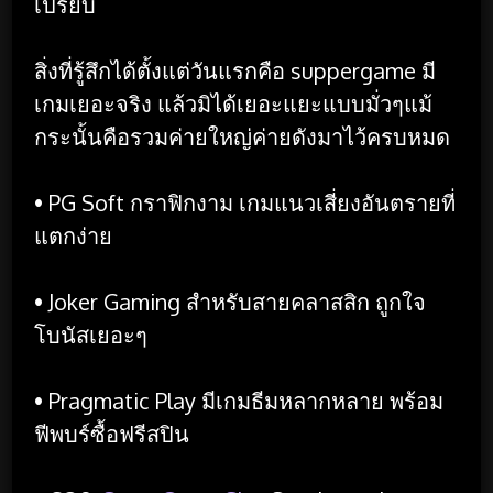
เปรียบ
สิ่งที่รู้สึกได้ตั้งแต่วันแรกคือ suppergame มี
เกมเยอะจริง แล้วมิได้เยอะแยะแบบมั่วๆแม้
กระนั้นคือรวมค่ายใหญ่ค่ายดังมาไว้ครบหมด
• PG Soft กราฟิกงาม เกมแนวเสี่ยงอันตรายที่
แตกง่าย
• Joker Gaming สำหรับสายคลาสสิก ถูกใจ
โบนัสเยอะๆ
• Pragmatic Play มีเกมธีมหลากหลาย พร้อม
ฟีพบร์ซื้อฟรีสปิน