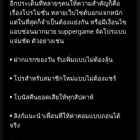
อีกประเด็นที่หลายๆคนให้ความสำคัญก็คือ
เรื่องโปรโมชั่น หลายเว็บไซต์บอกแจกหนัก
แต่ในที่สุดก็จำเป็นต้องแย่งกัน หรือมีเงื่อนไข
แอบซ่อนมากมาย suppergame จัดโปรแบบ
แจ่มชัด ตัวอย่างเช่น
• ฝากแรกของวัน รับเพิ่มแบบไม่ต้องลุ้น
• โปรสำหรับสมาชิกใหม่แบบไม่ต้องแชร์
• โบนัสคืนยอดเสียให้ทุกสัปดาห์
• ลิงก์แนะนำเพื่อนที่ให้ค่าคอมแบบถอนได้
จริง