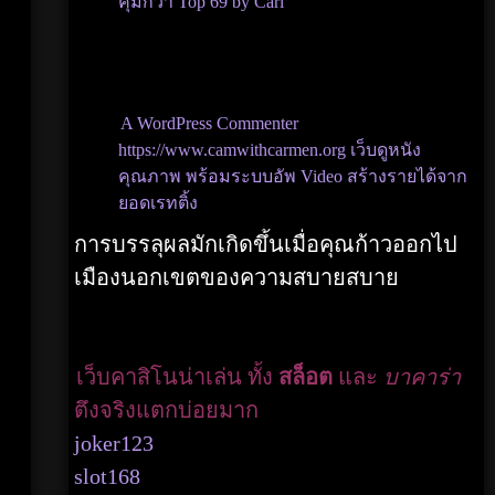
คุ้มกว่า Top 69 by Carl
ความเห็นล่าสุด
A WordPress Commenter
บน
https://www.camwithcarmen.org เว็บดูหนัง
คุณภาพ พร้อมระบบอัพ Video สร้างรายได้จาก
ยอดเรทติ้ง
การบรรลุผลมักเกิดขึ้นเมื่อคุณก้าวออกไป
เมืองนอกเขตของความสบายสบาย
เว็บคาสิโนน่าเล่น ทั้ง
สล็อต
และ
บาคาร่า
ตึงจริงแตกบ่อยมาก
joker123
slot168