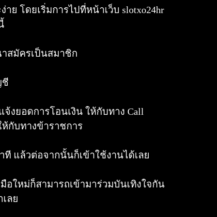
่าย โดยเริ่มการไปที่หน้าเว็บ slotxo24hr
ี้
นาสมัครเป็นสมาชิก
ญชี
จ้งยอดการโอนเงิน ให้กับทาง Call
ตีให้กับทางข้าราชการ
าที แล้วต่อจากนั้นก็เข้าใช้งานได้เลย
นันมือใหม่ก็สามารถเข้ามาร่วมบันเทิงใจกัน
มาเลย