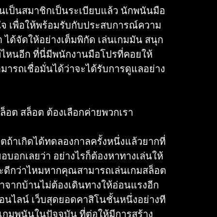
เป็นสมาชิกเป็นระเบียบแล้ว นักพนันมือ
จ เพื่อให้พร้อมรับกับประสบการณ์ความ
ได้จัดให้อย่างเต็มพิกัด เล่นเกมมัน สนุก
่ไหนอีก ที่นี่มีพนักงานมือโปรที่คอยให้
มารถเชื่อมั่นได้ว่าจะได้รับการดูแลอย่าง
อต สล็อต ต้องเลือกค่ายพวกเรา
้าเกิดได้ทดลองกาลครั้งหนึ่งแล้วยากที่
รขอบอกเลยว่า อย่างไรก็ต้องหาทางเล่นให้
่าจะดีกว่าไหมหากคุณสามารถเล่นเกมสล็อต
กมาจากบ้านไม่ต้องเดินทางให้อ่อนแรงอีก
อนไลน์ เว็บสุดยอดคาสิโนชั้นหนึ่งอย่างที
งเกมพนันในปัจจุบัน ที่ต่อให้มีการสร้าง