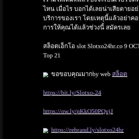
ไหน เมื่อไร บอกได้เลยน่าเสียดายอย่า
บริการของเรา โดยเหตุนี้แล้วอย่าคอยช้
การให้คุณได้แล้วช่วงนี้ สมัครเลย
สล็อตเอ็กโอ slot Slotxo24hr.co 9 O
Top 21
ขอขอบคุณมากby web
สล็อต
https://bit.ly/Slotxo-24
https://ow.ly/pKkO50PQvjJ
https://rebrand.ly/slotxo24hr