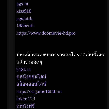
pgslot
kiss918
pgslotth
188betth
https://www.doomovie-hd.pro
เว็บสล็อตและบาคาร่าของโครตดีเว็บนี้เล่น
แล้วรวยจัดๆ
918kiss
ดูหนังออนไลน์
สล็อตออนไลน์
https://sagame168th.in
joker 123
ดูหนังฟรี