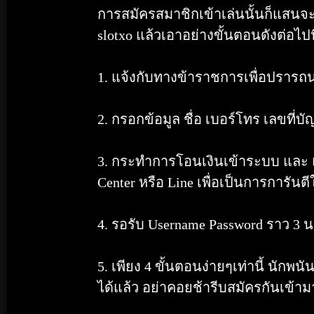
การสมัครสมาชิกเข้าเล่นนั้นก็แสนจะง
slotxo แล้วเอาอย่างขั้นตอนดังต่อไปน
1. แจ้งกับทางข้าราชการเพื่อปรารถ
2. กรอกข้อมูล ชื่อ เบอร์โทร เลขที่บั
3. กระทำการโอนเงินเข้าระบบ และ แ
Center หรือ Line เพื่อเป็นการการัน
4. รอรับ Username Password ราว 3 น
5. เพียง 4 ขั้นตอนง่ายๆเท่านี้ นักพ
ได้แล้ว อย่าคอยช้ารีบสมัครกันเข้า