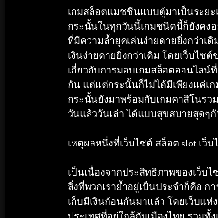
เกมสล็อตแมชชีนแบบตู้มาเป็นระยะเว
กระนั้นในทุกวันนี้เกมชนิดนี้ก็ยังคง
ที่มีความล้ำยุคเล่นง่ายดายยิ่งกว่าเด
เงินง่ายดายยิ่งกว่าเดิม โดยเว็บไซต์ข
เกี่ยวกับการมอบเกมสล็อตออนไลน์ที่
กัน แต่แต่กระนั้นก็ไม่ได้มีเพียงแค่เ
กระนั้นยังมาพร้อมกับเกมคาสิโนรวมท
วันแล้ววันเล่า ได้แบบสุขสบายสุดๆก
เหตุผลหนึ่งที่เว็บไซต์ สล็อต slot เว็บ
เป็นเนื่องจากประสิทธิภาพของเว็บไซต์
สิ่งที่พวกเราย้ำอยู่เป็นประจำก็คือ
เก็บมีเงินก้อนกันมาแล้ว โดยเว็บแห่
ประเทศที่อยู่ใกล้กับเมืองไทย รวมท