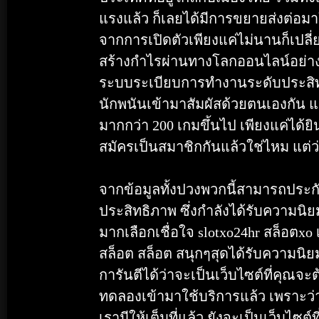
แรงแล้ว ก็เลยได้มีการขยายส่งต่อม
จากการเปิดตัวเพียงแค่ไม่นานก็เปล
สร้างกำไรผ่านทางโลกออนไลน์อย่างยิ่
ระบบระเบียบการทำงานระดับประสิทธิ
นักพนันเข้ามาสัมผัสด้วยตนเองกัน แ
มากกว่า 200 เกมขึ้นไป เพียงแค่ได้ย
สมัครเป็นสมาชิกกันแล้วใช่ไหม แต่ว่
จากข้อมูลทั้งปวงพวกนี้สามารถประกั
ประสิทธิภาพ ซึ่งกำลังได้รับความนิยม
มากเลือกเชื่อใจ slotxo24hr สล็อตxo
สล็อต สล็อต สนุกๆสุดได้รับความน
การันตีได้ว่าจะเป็นเว็บไซต์ที่คุณจะต
ทดลองเข้ามาใช้บริการแล้ว เพราะว่
เรามีให้เต็มที่แล้ว ยังจะเป็นเว็บไซต