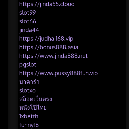
https://jinda55.cloud
slot99
slot66
jinda44
https://judhai168.vip
https://bonus888.asia
https://www.jinda888.net
pgslot
https://www.pussy888fun.vip
บาคาร่า
slotxo
สล็อตเว็บตรง
หนังโป๊ไทย
1xbetth
funny18