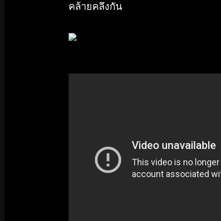
คล้ายคลึงกัน
ลักษณะของเกมยิงปลา