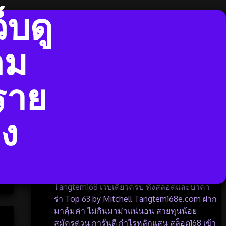
เว็บดู
อม
งราย
ค้นหา
้ง
สำหรับ:
เรื่องล่าสุด
Tangtem168 เว็บเดียวครบ ทั้งสล็อตและบาคา
ร่า Top 63 by Mitchell Tangtem168e.com ฝาก
มาคุ้มค่า ไม่กินมาม่าแน่นอน สายทุนน้อย
สมัครด่วน การันตี กำไรหลักแสน สล็อต168 เข้า