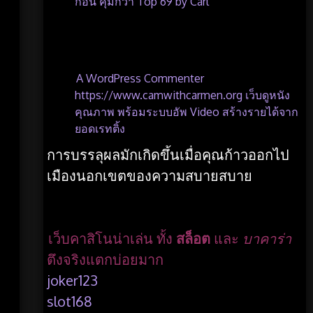
ก่อน คุ้มกว่า Top 69 by Carl
ความเห็นล่าสุด
A WordPress Commenter
บน
https://www.camwithcarmen.org เว็บดูหนัง
คุณภาพ พร้อมระบบอัพ Video สร้างรายได้จาก
ยอดเรทติ้ง
การบรรลุผลมักเกิดขึ้นเมื่อคุณก้าวออกไป
เมืองนอกเขตของความสบายสบาย
เว็บคาสิโนน่าเล่น ทั้ง
สล็อต
และ
บาคาร่า
ตึงจริงแตกบ่อยมาก
joker123
slot168