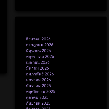
คลังเก็บ
สิงหาคม 2026
กรกฎาคม 2026
มิถุนายน 2026
พฤษภาคม 2026
เมษายน 2026
มีนาคม 2026
กุมภาพันธ์ 2026
มกราคม 2026
ธันวาคม 2025
พฤศจิกายน 2025
ตุลาคม 2025
กันยายน 2025