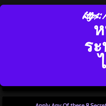
https
ห
ระบ
Skip
ไ
to
หมวดหมู่:
u
content
ut9winwin.com
Apply Any Of these 8 Secre