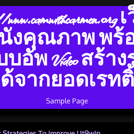
://www.camwithcarmen.org 
นังคุณภาพ พร้
บอัพ Video สร้า
ด้จากยอดเรทติ
t9winwin.com
Sample Page
t Strategies To improve Ut9win