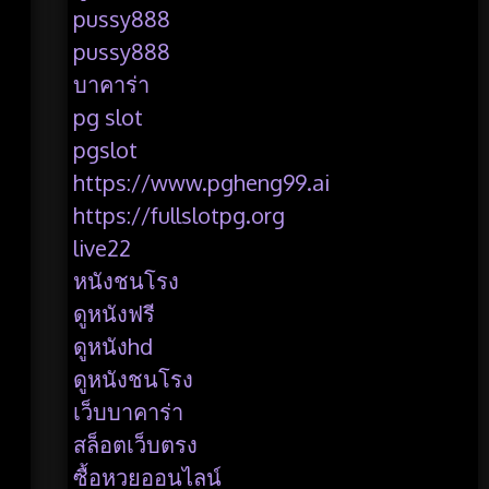
pussy888
pussy888
บาคาร่า
pg slot
pgslot
https://www.pgheng99.ai
https://fullslotpg.org
live22
หนังชนโรง
ดูหนังฟรี
ดูหนังhd
ดูหนังชนโรง
เว็บบาคาร่า
สล็อตเว็บตรง
ซื้อหวยออนไลน์