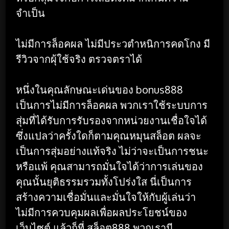
จำเป็น
ไม่มีการล็อคผล ไม่มีประวตำหนิการคดโกง มี
รีวิวจากผุ้ใช้จริง ตรวจตราได้
หนึ่งในคุณลักษณะเด่นของ bonus888
เป็นการไม่มีการล็อคผล พวกเราใช้ระบบการ
สุ่มที่ได้รับการรับรองจากหน่วยงานเชื่อใจได้
ซึ่งแปลว่าครั้งใดก็ตามคุณหมุนสล็อต ผลจะ
เป็นการสุ่มอย่างแท้จริง ไม่ว่าจะเป็นการชนะ
หรือแพ้ คุณสามารถมั่นใจได้ว่าการเล่นของ
คุณนั้นยุติธรรมรวมทั้งโปร่งใส นี่เป็นการ
สร้างความเชื่อมั่นและมั่นใจให้กับผู้เล่นว่า
ไม่มีการควบคุมผลเพื่อผลประโยชน์ของ
เว็บไซต์ แล้วก็ที่ สล็อต888 พวกเรามี