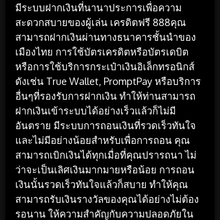
มีระบบฝากเงินที่นานาประการเพื่อความ
สะดวกสบายของผู้เล่น เครดิตฟรี 888คุณ
สามารถฝากเงินผ่านทางธนาคารชั้นนำของ
เมืองไทย การใช้บัตรเครดิตหรือบัตรเดบิต
หรือการใช้บริการกระเป๋าเงินอิเล็กทรอนิกส์
ดังเช่น True Wallet, PromptPay หรือบริการ
อื่นๆที่รองรับการฝากเงิน ทำให้ท่านสามารถ
ฝากเงินเข้าระบบได้อย่างเร็วแล้วก็ไม่มี
อันตราย มีระบบการถอนเงินที่รวดเร็วทันใจ
และไม่มีอย่างน้อยสำหรับเพื่อการถอน คุณ
สามารถเบิกเงินได้ทุกเมื่อที่คุณปรารถนา ไม่
ว่าจะเป็นเลิศเงินมากมายหรือน้อย การถอน
เงินนั้นรวดเร็วทันใจแล้วก็สบาย ทำให้คุณ
สามารถรับเงินรางวัลของคุณได้อย่างไม่ต้อง
รอนาน ให้ความสำคัญกับความปลอดภัยใน