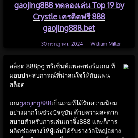
gaojing888 ทดลองเล่น Top 19 by
Crystle เครดิตฟรี 888
gaojing888.bet
Posted on
30 กรกฎาคม 2024
by
William Miller
สล็อต 888pg พรีเซ็นท์แพลตฟอร์มเกม ที่
มอบประสบการณ์ที่น่าสนใจให้กับแฟน
สล็อต
เกม
gaojing888
เป็นเกมที่ได้รับความนิยม
อย่างมากในช่วงปัจจุบัน ด้วยความสะดวก
สบายสำหรับการเล่นเกาจิ้ง888 และก็การ
ผลิตช่องทางให้ผู้เล่นได้รับรางวัลใหญ่อย่าง