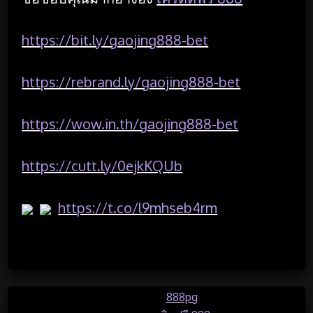
https://bit.ly/gaojing888-bet
https://rebrand.ly/gaojing888-bet
https://wow.in.th/gaojing888-bet
https://cutt.ly/0ejkKQUb
https://t.co/l9mhseb4rm
…
Posted in
888pg