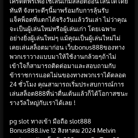
เครดิตฟรีเพื่อใช้เล่นเกมสล็อตออนไลน์ได้โดย
ทันที จังหวะดีๆนี้มาพร้อมกับการลุ้นรับ
แจ็คพ็อตที่แตกได้จริงวันแล้ววันเล่า ไม่ว่าคุณ
จะเป็นผู้เล่นใหม่หรือผู้เล่นเก่า โดยเฉพาะ
อย่างยิ่งผู้เล่นใหม่ๆ แม้คุณเป็นผู้เล่นใหม่ไม่
เคยเล่นสล็อตมาก่อน เว็บbonus888ของทาง
พวกเราวางแบบมาให้ใช้งานกล้วยๆถ้าไม่
เข้าใจก็สามารถติดต่อมาและสอบถามกับ
ข้าราชการแอดไม่นของทางพวกเราได้ตลอด
24 ชั่วโมง คุณสามารถเริ่มประสบการณ์การ
เล่นสล็อต888ที่น่าตื่นเต้นแล้วก็ได้โอกาสชนะ
รางวัลใหญ่กับเราได้เลย !
pg slot ทางเข้า มือถือ slot888
Bonus888.live 12 สิงหาคม 2024 Melvin