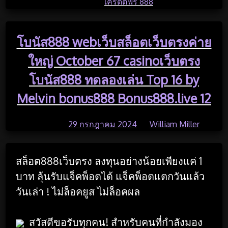
Tagged
เครดิตฟรี 888
โบนัส888 webเว็บสล็อตเว็บตรงค่าย
ใหญ่ October 67 casinoเว็บตรง
โบนัส888 ทดลองเล่น Top 16 by
Melvin bonus888 Bonus888.live 12
Posted on
29 กรกฎาคม 2024
by
William Miller
สล็อต888เว็บตรง ลงทุนอย่างน้อยเพียงแค่ 1
บาท ลุ้นรับแจ็คพ็อตได้ แจ็คพ็อตแตกวันแล้ว
วันเล่า ! ไม่ล็อคยูส ไม่ล็อคผล
สวัสดีขอรับทุกคน! สำหรับคนที่กำลังมอง