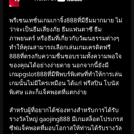
พรีเซนเทชั่นเกมเกาจิ้ง888ที่มีธีมมากมาย ไม่
ว่าจะเป็นธีมเสี่ยงภัย ธีมแฟนตาซี ธีม
ภาพยนตร์ หรือธีมที่เกี่ยวกับวัฒนธรรมต่างๆ
ทำให้คุณสามารถเลือกเล่นเกมเครดิตฟรี
888ที่ตรงกับความชื่นชอบรวมทั้งความพอใจ
ของคุณได้อย่างง่ายดาย นอกจากนี้ยังมี
เกมpgslot888ที่มีฟีพบร์พิเศษที่ทำให้การเล่น
เกมนั้นไม่มีใครเหมือน ได้แก่ ฟรีสปิน โบนัส
พิเศษ และก็แจ็คพอตที่แตกง่าย
สำหรับผู้ที่อยากได้ช่องทางสำหรับการได้รับ
รางวัลใหญ่ gaojing888 มีเกมสล็อตโปรเกรส
ซีฟแจ็คพอตที่มอบโอกาสให้ท่านได้รับรางวัล