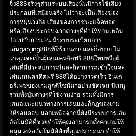
จิ้ง888จริงๆส่วนระบบเสียงนั้นมีการใช้เสียง
ประกอบที่เสมือนจริง ไม่ว่าจะเป็นเสียงของ
การหมุนวงล้อ เสียงของการชนะแจ็คพอต
หรือเสียงประกอบฉากต่างๆที่ทำให้ท่านเพลิน
ใจไปกับการเล่น มีระบบระเบียบการ
เล่นgaojing888ที่ใช้งานง่ายและก็สบาย ไม่
ว่าคุณจะเป็นผู้เล่นเครดิตฟรี 888ใหม่หรือผู้
เล่นที่มีประสบการณ์และก็สามารถเข้าใจและ
เล่นเกมเครดิตฟรี 888ได้อย่างรวดเร็ว อินเต
อร์เฟซของเกมถูกดีไซน์มาอย่างชัดเจน มีเมนู
รวมทั้งปุ่มต่างๆที่ใช้งานง่าย รวมทั้งมีการ
เสนอแนะแนวทางการเล่นและก็กฎของเกม
ให้รอบคอบ นอกเหนือจากนี้ยังมีระบบการเล่น
อัตโนมัติที่ช่วยทำให้คุณสามารถตั้งค่าเกมให้
หมุนวงล้ออัตโนมัติดังที่คุณปรารถนา ทำให้