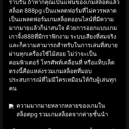
ราบรื่น ถ้าหากคุณเป็นแฟนของเกมสล็อตแล้ว
สล็อต 888pg เป็นแพลตฟอร์มที่ไม่ควรพลาด
เป็นแพลตฟอร์มเกมสล็อตออนไลน์ที่มีความ
มากมายแล้วก็น่าสนใจ ด้วยการออกแบบเกม
เกาจิ้ง888ที่มีกราฟิกงาม ระบบเสียงที่สมจริง
และก็ความสามารถสำหรับในการเล่นที่สบาย
ผ่านทุกเครื่องใช้ไม้สอย ไม่ว่าจะเป็น
คอมพิวเตอร์ โทรศัพท์เคลื่อนที่ หรือแท็บเล็ต
ตรงนี้คือแหล่งรวมเกมสล็อตที่มอบ
ประสบการณ์ที่ไม่มีใครเหมือนให้กับผู้เล่นทุก
คน
ความมากมายหลากหลายของเกมใน
สล็อตpg รวมเกมสล็อตจากค่ายชั้นนำ