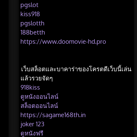
pgslot
kiss918
pgslotth
188betth
https://www.doomovie-hd.pro
เว็บสล็อตและบาคาร่าของโครตดีเว็บนี้เล่น
แล้วรวยจัดๆ
918kiss
ดูหนังออนไลน์
สล็อตออนไลน์
https://sagame168th.in
joker 123
ดูหนังฟรี