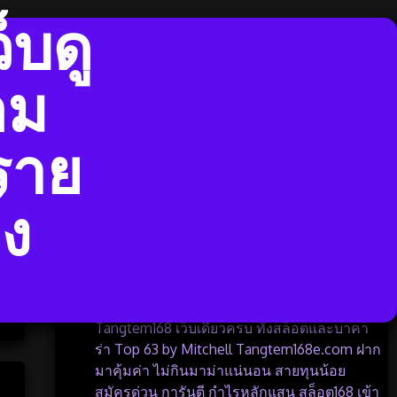
เว็บดู
อม
งราย
ค้นหา
้ง
สำหรับ:
เรื่องล่าสุด
Tangtem168 เว็บเดียวครบ ทั้งสล็อตและบาคา
ร่า Top 63 by Mitchell Tangtem168e.com ฝาก
มาคุ้มค่า ไม่กินมาม่าแน่นอน สายทุนน้อย
สมัครด่วน การันตี กำไรหลักแสน สล็อต168 เข้า