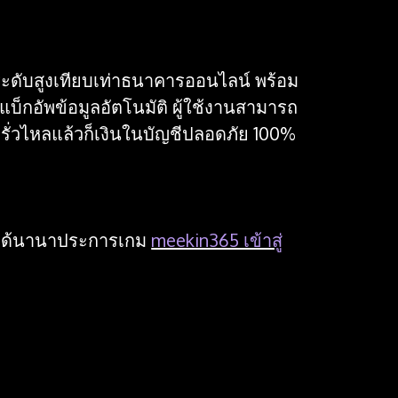
ดับสูงเทียบเท่าธนาคารออนไลน์ พร้อม
บ็กอัพข้อมูลอัตโนมัติ ผู้ใช้งานสามารถ
่รั่วไหลแล้วก็เงินในบัญชีปลอดภัย 100%
่นได้นานาประการเกม
meekin365 เข้าสู่