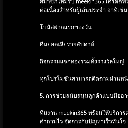
สมาชิกใหม่รับ meekin365 เครดิตฟรี ต
ต่อเนื่องสำหรับผู้เล่นประจำ อาทิเช่น
โบนัสฝากแรกของวัน
คืนยอดเสียรายสัปดาห์
กิจกรรมแจกทองรวมทั้งรางวัลใหญ่
ทุกโปรโมชั่นสามารถติดตามผ่านหน้
5. การช่วยสนับสนุนลูกค้าแบบมืออา
ทีมงาน meekin365 พร้อมให้บริการ
คำถามไว จัดการกับปัญหาเร็วทันใจ มี