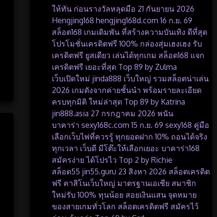
ให้ทัน ก่อนรางวัลหลุดมือ 21 กันยายน 2026
Hengjing168 hengjing168d.com 16 ก.ย. 69
สล็อต168 เกมเดิมพัน ที่สร้างความบันเทิง ดีที่สุด
โปรโมชั่นเครดิตฟรี 100% กล่องสุ่มเฮงเฮง รับ
เครดิตฟรี ยูสเดียว เล่นได้ทุกเกม สล็อต168 แจก
เครดิตฟรี เยอะที่สุด Top 89 by Zulma
เว็บเปิดใหม่ jinda888 เว็บใหญ่ รวมสล็อตน่าเล่น
2026 เกมดังจากค่ายชั้นนำ พร้อมรายละเอียด
ครบทุกมิติ ใหม่ล่าสุด Top 89 by Katrina
jin888.asia 27 กรกฎาคม 2026 พนัน
บาคาร่า sexy168c.com 15 ก.ย. 69 sexy168 คู่มือ
เลือกเว็บไพ่ที่ควรรู้ ทุกยอดฝาก 10% ถอนได้จริง
ทุกเวลา เว็บดี มีโต๊ะให้เลือกเยอะ บาคาร่า168
สมัครง่าย ได้โปรไว Top 2 by Richie
สล็อต55 jin55.guru 23 สิงหา 2026 สล็อตเครดิต
ฟรี คาสิโนเว็บใหญ่ มาตรฐานเอเชีย สมาชิก
ใหม่รับ 100% ทุนน้อย สอยเงินแสน จุดหมาย
ของสายเกมทั่วโลก สล็อตเครดิตฟรี สมัครไว้