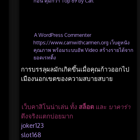
ก่อน คุ้มกว่า Top 69 by Carl
ความเห็นล่าสุด
A WordPress Commenter
บน
https://www.camwithcarmen.org เว็บดูหนัง
คุณภาพ พร้อมระบบอัพ Video สร้างรายได้จาก
ยอดเรทติ้ง
การบรรลุผลมักเกิดขึ้นเมื่อคุณก้าวออกไป
เมืองนอกเขตของความสบายสบาย
เว็บคาสิโนน่าเล่น ทั้ง
สล็อต
และ
บาคาร่า
ตึงจริงแตกบ่อยมาก
joker123
slot168