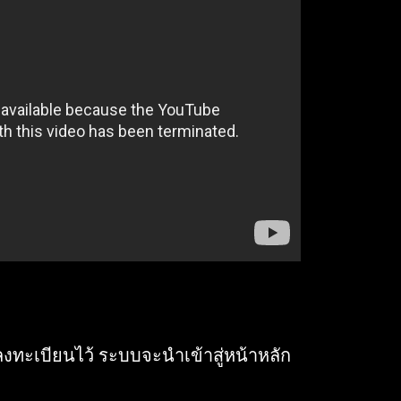
ลงทะเบียนไว้ ระบบจะนำเข้าสู่หน้าหลัก