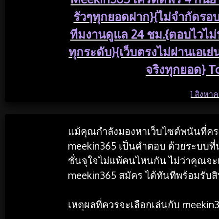
รัวๆทุกยอดฝาก}{ไม่จำกัดรอบต
ทีมงานดูแล 24 ชม.{ตอบไวไม่
ทุกระดับ}{เว็บตรงไม่ผ่านเอเย่น
จริงทุกยอด} T
Posted on
1 สิงหา
แม้คุณกำลังมองหาเว็บไซต์พนันที่ครบเ
meekin365 เป็นคำตอบ ด้วยระบบที่
ชั่นจุใจไม่แพ้คนไหนกัน ไม่ว่าคุณจะ
meekin365 สมัคร ได้ทันทีพร้อมรับ
เหตุผลที่ควรจะเลือกเล่นกับ meekin