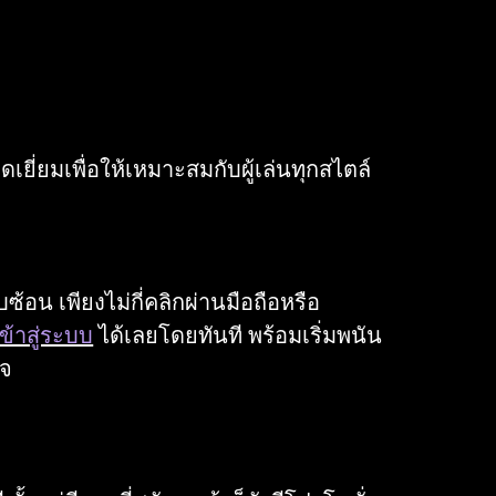
ยี่ยมเพื่อให้เหมาะสมกับผู้เล่นทุกสไตล์
้อน เพียงไม่กี่คลิกผ่านมือถือหรือ
ข้าสู่ระบบ
ได้เลยโดยทันที พร้อมเริ่มพนัน
ใจ