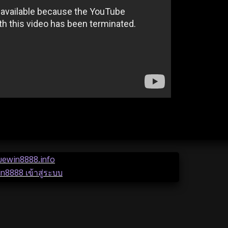
uewin8888.info
n8888 เข้าสู่ระบบ