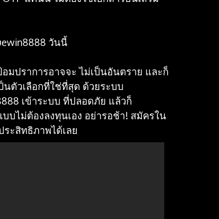
uewin8888 วันนี้
้อมปราการอาจจะ ไม่เป็นอันตราย และก็
นตัวเลือกที่ใช่ที่สุด ด้วยระบบ
888 เข้าระบบ ที่ปลอดภัย แล้วก็
แบบไม่ต้องลงทุนเอง อย่ารอช้า! สมัครใน
ประสิทธิภาพได้เลย