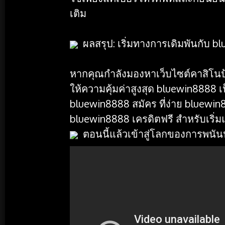
เติม
ผลสรุป: เริ่มทางการเดิมพันกับ bl
หากคุณกำลังมองหาเว็บไซต์คาสิโนป
ให้ความคุ้มค่าสูงสุด bluewin8888 เป็
bluewin8888 สมัคร ที่ง่าย bluewin8
bluewin8888 เครดิตฟรี สำหรับเริ่ม
ตอนนี้แล้วเข้าสู่โลกของการพนัน