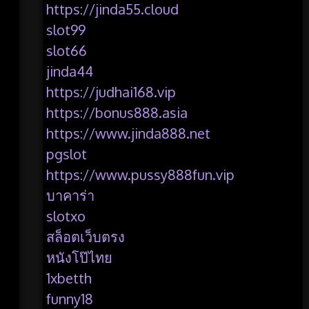
https://jinda55.cloud
slot99
slot66
jinda44
https://judhai168.vip
https://bonus888.asia
https://www.jinda888.net
pgslot
https://www.pussy888fun.vip
บาคาร่า
slotxo
สล็อตเว็บตรง
หนังโป๊ไทย
1xbetth
funny18