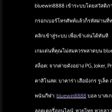
bluewin8888 เข้าระบบโดยสวัสดิภ
กรอกเบอร์โทรศัพท์แล้วก็รหัสผ่านที่
คลิกเข้าสู่ระบบ เพื่อเข้าเล่นได้ทันที
เกมเด่นที่คุณไม่สมควรพลาดบน bl
สล็อต: จากค่ายดังอย่าง PG, Joker, 
คาสิโนสด: บาคาร่า เสือมังกร รูเล็ต
พนันกีฬา:
bluewin8888
บอล บาสเก
ลอตเตอรี่ออนไลน์: หวยไทย หวยลาว ย