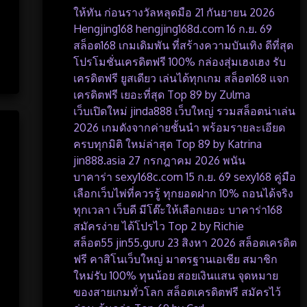
ให้ทัน ก่อนรางวัลหลุดมือ 21 กันยายน 2026
Hengjing168 hengjing168d.com 16 ก.ย. 69
สล็อต168 เกมเดิมพัน ที่สร้างความบันเทิง ดีที่สุด
โปรโมชั่นเครดิตฟรี 100% กล่องสุ่มเฮงเฮง รับ
เครดิตฟรี ยูสเดียว เล่นได้ทุกเกม สล็อต168 แจก
เครดิตฟรี เยอะที่สุด Top 89 by Zulma
เว็บเปิดใหม่ jinda888 เว็บใหญ่ รวมสล็อตน่าเล่น
2026 เกมดังจากค่ายชั้นนำ พร้อมรายละเอียด
ครบทุกมิติ ใหม่ล่าสุด Top 89 by Katrina
jin888.asia 27 กรกฎาคม 2026 พนัน
บาคาร่า sexy168c.com 15 ก.ย. 69 sexy168 คู่มือ
เลือกเว็บไพ่ที่ควรรู้ ทุกยอดฝาก 10% ถอนได้จริง
ทุกเวลา เว็บดี มีโต๊ะให้เลือกเยอะ บาคาร่า168
สมัครง่าย ได้โปรไว Top 2 by Richie
สล็อต55 jin55.guru 23 สิงหา 2026 สล็อตเครดิต
ฟรี คาสิโนเว็บใหญ่ มาตรฐานเอเชีย สมาชิก
ใหม่รับ 100% ทุนน้อย สอยเงินแสน จุดหมาย
ของสายเกมทั่วโลก สล็อตเครดิตฟรี สมัครไว้