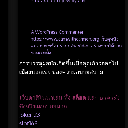
ก่อน คุ้มกว่า Top 69 by Carl
ความเห็นล่าสุด
A WordPress Commenter
บน
https://www.camwithcarmen.org เว็บดูหนัง
คุณภาพ พร้อมระบบอัพ Video สร้างรายได้จาก
ยอดเรทติ้ง
การบรรลุผลมักเกิดขึ้นเมื่อคุณก้าวออกไป
เมืองนอกเขตของความสบายสบาย
เว็บคาสิโนน่าเล่น ทั้ง
สล็อต
และ
บาคาร่า
ตึงจริงแตกบ่อยมาก
joker123
slot168