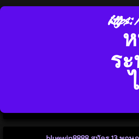
https
ห
ระบ
Skip
ไ
to
หมวดหมู่:
bl
content
bluewin8888.info
bluewin8888 สมัคร 13 พฤษภา