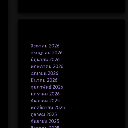
คลังเก็บ
สิงหาคม 2026
กรกฎาคม 2026
มิถุนายน 2026
พฤษภาคม 2026
เมษายน 2026
มีนาคม 2026
กุมภาพันธ์ 2026
มกราคม 2026
ธันวาคม 2025
พฤศจิกายน 2025
ตุลาคม 2025
กันยายน 2025