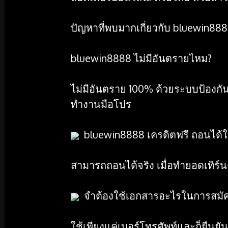
ปัญหาที่พบมากเกี่ยวกับ bluewin88
bluewin8888 ไม่มีอันตรายไหม?
ไม่มีอันตราย 100% ด้วยระบบป้องกัน
ทำงานมือโปร
bluewin8888 เครดิตฟรี ถอนได้ใช
สามารถถอนได้จริง เมื่อทำยอดเทิร
จำต้องใช้เอกสารอะไรในการสมั
ใช้เพียงแค่เบอร์โทรศัพท์และก็ยืนยัน