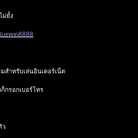
่ยั้ง
bluewin8888
รมสำหรับเล่นอินเตอร์เน็ต
้วก็กรอกเบอร์โทร
ตัว