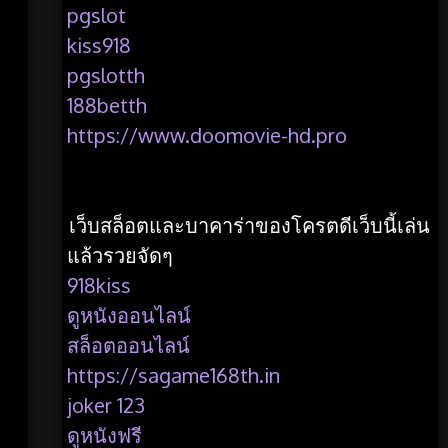
pgslot
kiss918
pgslotth
188betth
https://www.doomovie-hd.pro
เว็บสล็อตและบาคาร่าของโครตดีเว็บนี้เล่น
แล้วรวยจัดๆ
918kiss
ดูหนังออนไลน์
สล็อตออนไลน์
https://sagame168th.in
joker 123
ดูหนังฟรี