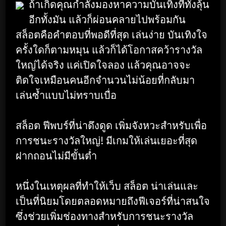
ถ้าเกิดคุณกำลังมองหาความบันเทิงที่ทั้งลุ้น
อีกทั้งมัน แล้วก็ผ่อนคลายไปพร้อมกัน
สล็อตคือคำตอบที่พอดีที่สุด เล่นง่าย บันเทิงใจ
ครั้งใดก็ตามหมุน แล้วก็ได้โอกาสคว้ารางวัล
ใหญ่ได้จริง แค่เปิดใจลอง แล้วคุณอาจจะ
ติดใจเหมือนคนอีกจำนวนไม่น้อยที่กลับมา
เล่นซ้ำแบบไม่ทราบเบื่อ
สล็อต ฟีพบร์ที่น่าดึงดูด เพิ่มจังหวะสำหรับเพื่อ
การชนะรางวัลใหญ่! มีเกมให้เล่นเยอะที่สุด
ฝากถอนไม่มีขั้นต่ำ
หนึ่งในเหตุผลที่ทำให้เว็บ สล็อต น่าเล่นและ
เป็นที่นิยมโดยตลอดหมายถึงฟีเจอร์ที่น่าสนใจ
ซึ่งช่วยเพิ่มช่องทางสำหรับการชนะรางวัล