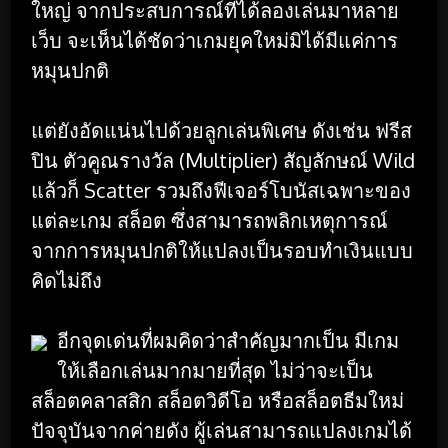
ใหญ่ จากประสบการณ์ที่ได้ลองเล่นมาหลาย
เว็บ จะเห็นได้ชัดว่าเกมยุคใหม่มิได้มีแค่การ
หมุนปกติ
แต่ยังอัดแน่นไปด้วยลูกเล่นพิเศษ ดังเช่น ฟรีส
ปิน ตัวคูณรางวัล (Multiplier) สัญลักษณ์ Wild
แล้วก็ Scatter รวมถึงฟีเจอร์โบนัสเฉพาะของ
แต่ละเกม สล็อต ซึ่งสามารถพลิกเหตุการณ์
จากการหมุนปกติให้แปลงเป็นรอบทำเงินแบบ
คิดไม่ถึง
อีกจุดเด่นที่ผมคิดว่าสำคัญมากเป็น มีเกม
ให้เลือกเล่นมากมายที่สุด ไม่ว่าจะเป็น
สล็อตคลาสสิก สล็อตวิดีโอ หรือสล็อตธีมใหม่
ปัจจุบันจากค่ายดัง ผู้เล่นสามารถแปลงเกมได้