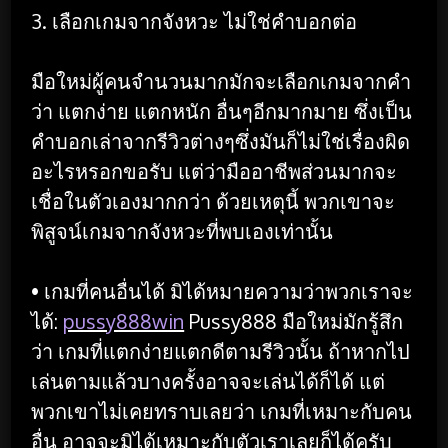
3. เลือกเกมจากจังหวะ ไม่ใช่คำบอกต่อ
มือใหม่ผู้คนจำนวนมากมักจะเลือกเกมจากคำ
ว่า แตกง่าย แตกหนัก อื่นๆอีกมากมาย ซึ่งเป็น
คำบอกเล่าจากรีวิวต่างๆซึ่งมันก็ไม่ใช่เรื่องผิด
อะไรหรอกขอรับ แต่ว่ามืออาชีพส่วนมากจะ
เชื่อในตัวเองมากกว่า ด้วยเหตุนี้ พวกเขาจะ
พิสูจน์เกมจากจังหวะที่พบเองเท่านั้น
• เกมที่คนอื่นได้ มิได้หมายความว่าพวกเราจะ
ได้:
pussy888win
Pussy888 มือใหม่มักรู้สึก
ว่า เกมที่แตกง่ายแตกดีตามรีวิวนั้น ถ้าหากไป
เล่นตามแล้วบางครั้งอาจจะเล่นได้ก็ได้ แต่
พวกเขาไม่เคยทราบเลยว่า เกมที่เหมาะกับคน
อื่น อาจจะมิได้เหมาะกับตัวเราเลยก็ได้ครับ