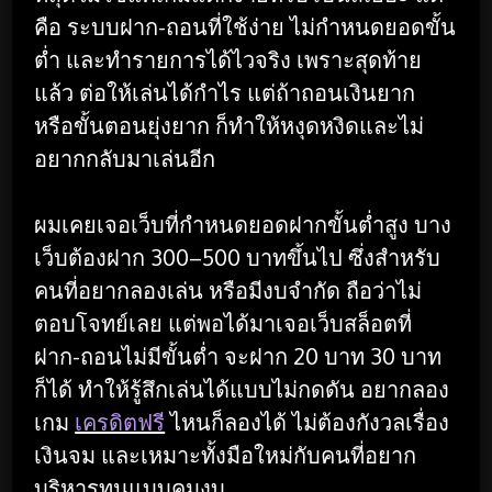
คือ ระบบฝาก-ถอนที่ใช้ง่าย ไม่กำหนดยอดขั้น
ต่ำ และทำรายการได้ไวจริง เพราะสุดท้าย
แล้ว ต่อให้เล่นได้กำไร แต่ถ้าถอนเงินยาก
หรือขั้นตอนยุ่งยาก ก็ทำให้หงุดหงิดและไม่
อยากกลับมาเล่นอีก
ผมเคยเจอเว็บที่กำหนดยอดฝากขั้นต่ำสูง บาง
เว็บต้องฝาก 300–500 บาทขึ้นไป ซึ่งสำหรับ
คนที่อยากลองเล่น หรือมีงบจำกัด ถือว่าไม่
ตอบโจทย์เลย แต่พอได้มาเจอเว็บสล็อตที่
ฝาก-ถอนไม่มีขั้นต่ำ จะฝาก 20 บาท 30 บาท
ก็ได้ ทำให้รู้สึกเล่นได้แบบไม่กดดัน อยากลอง
เกม
เครดิตฟรี
ไหนก็ลองได้ ไม่ต้องกังวลเรื่อง
เงินจม และเหมาะทั้งมือใหม่กับคนที่อยาก
บริหารทุนแบบคุมงบ