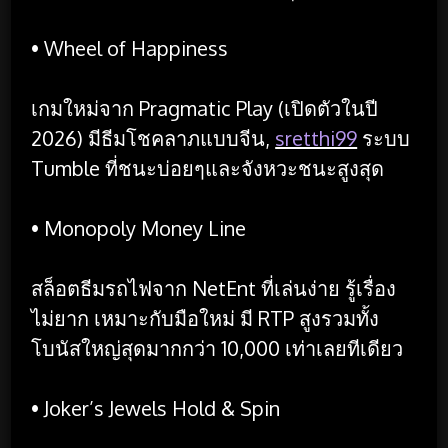
• Wheel of Happiness
เกมใหม่จาก Pragmatic Play (เปิดตัวในปี
2026) มีธีมโชคลาภแบบจีน,
sretthi99
ระบบ
Tumble ที่ชนะบ่อยๆและจังหวะชนะสูงสุด
• Monopoly Money Line
สล็อตธีมรถไฟจาก NetEnt ที่เล่นง่าย รู้เรื่อง
ไม่ยาก เหมาะกับมือใหม่ มี RTP สูงรวมทั้ง
โบนัสใหญ่สุดมากกว่า 10,000 เท่าเลยทีเดียว
• Joker’s Jewels Hold & Spin