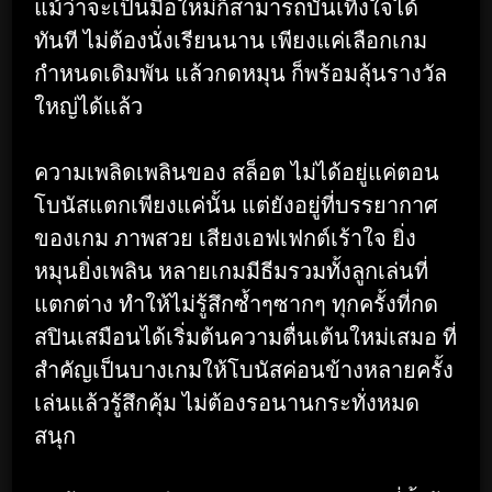
แม้ว่าจะเป็นมือใหม่ก็สามารถบันเทิงใจได้
ทันที ไม่ต้องนั่งเรียนนาน เพียงแค่เลือกเกม
กำหนดเดิมพัน แล้วกดหมุน ก็พร้อมลุ้นรางวัล
ใหญ่ได้แล้ว
ความเพลิดเพลินของ สล็อต ไม่ได้อยู่แค่ตอน
โบนัสแตกเพียงแค่นั้น แต่ยังอยู่ที่บรรยากาศ
ของเกม ภาพสวย เสียงเอฟเฟกต์เร้าใจ ยิ่ง
หมุนยิ่งเพลิน หลายเกมมีธีมรวมทั้งลูกเล่นที่
แตกต่าง ทำให้ไม่รู้สึกซ้ำๆซากๆ ทุกครั้งที่กด
สปินเสมือนได้เริ่มต้นความตื่นเต้นใหม่เสมอ ที่
สำคัญเป็นบางเกมให้โบนัสค่อนข้างหลายครั้ง
เล่นแล้วรู้สึกคุ้ม ไม่ต้องรอนานกระทั่งหมด
สนุก