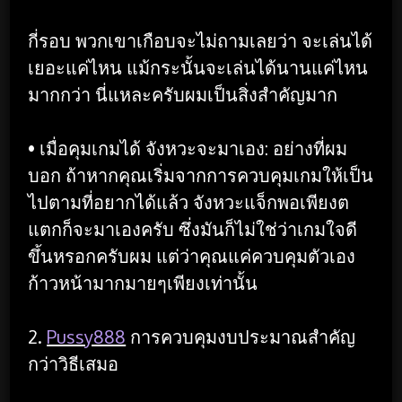
กี่รอบ พวกเขาเกือบจะไม่ถามเลยว่า จะเล่นได้
เยอะแค่ไหน แม้กระนั้นจะเล่นได้นานแค่ไหน
มากกว่า นี่แหละครับผมเป็นสิ่งสำคัญมาก
• เมื่อคุมเกมได้ จังหวะจะมาเอง: อย่างที่ผม
บอก ถ้าหากคุณเริ่มจากการควบคุมเกมให้เป็น
ไปตามที่อยากได้แล้ว จังหวะแจ็กพอเพียงต
แตกก็จะมาเองครับ ซึ่งมันก็ไม่ใช่ว่าเกมใจดี
ขึ้นหรอกครับผม แต่ว่าคุณแค่ควบคุมตัวเอง
ก้าวหน้ามากมายๆเพียงเท่านั้น
2.
Pussy888
การควบคุมงบประมาณสำคัญ
กว่าวิธีเสมอ