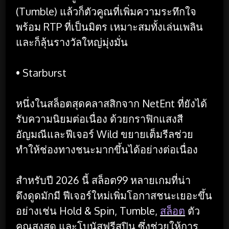
(Tumble) แล้วก็ตัวคูณที่เพิ่มความระทึกใจ
พร้อม RTP ที่เป็นมิตร เหมาะสมทั้งเล่นเพลิน
และก็ลุ้นรางวัลใหญ่มุ่งมั่น
• Starburst
หนึ่งในสล็อตสุดคลาสสิกจาก NetEnt ที่ยังได้
รับความนิยมต่อเนื่อง ด้วยกราฟิกแสงสี
อัญมณีและฟีเจอร์ Wild ขยายเต็มรีลช่วย
ทำให้ช่องทางชนะมากขึ้นได้อย่างต่อเนื่อง
สำหรับปี 2026 นี้ สล็อต99 หลายเกมที่น่า
ดึงดูดมักมี ฟีเจอร์ใหม่เพิ่มโอกาสชนะเยอะขึ้น
อย่างเช่น Hold & Spin, Tumble,
สล็อต
ตัว
คูณสูงสุด และโบนัสฟรีสปิน ซึ่งช่วยให้การ