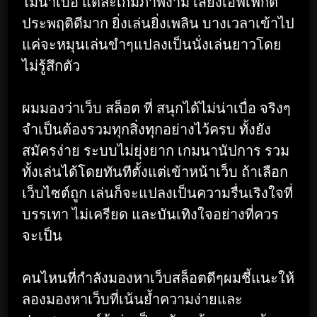
ไม่น่าเบื่อ แต่ละเกมภาพงาม เสียงเอฟเฟกต์
ประพฤติดีมาก ยิ่งเล่นยิ่งเพลิน บางเวลาเข้าไป
แค่จะหมุนเล่นขำๆแปลงเป็นนั่งเล่นยาวโดย
ไม่รู้สึกตัว
ผมมองว่าเว็บ สล็อต ที่ สนุกได้ไม่น่าเบื่อ จริงๆ
จำเป็นต้องรวมทุกสิ่งทุกอย่างไว้ครบ ทั้งยัง
สมัครง่าย ระบบไม่ยุ่งยาก เกมนานัปการ รวม
ทั้งเล่นได้โดยทันทีตั้งแต่เข้าหน้าเว็บ ถ้าเลือก
เว็บไซต์ถูก เล่นก็จะแปลงเป็นความรื่นเริงใจที่
บรรเทา ไม่เครียด และบันเทิงใจอย่างที่ควร
จะเป็น
คนไหนที่กำลังมองหาเว็บสล็อตดีๆผมชี้แนะให้
ลองมองหาเว็บที่เน้นย้ำความง่ายและ