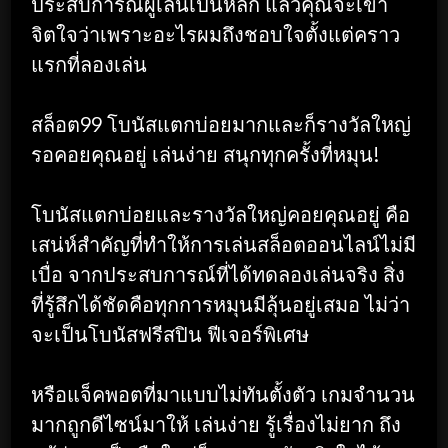
ประสบการณ์ผู้เล่นเป็นหลัก แล้วคุณจะเข้า
จิตใจว่าเพราะอะไรผมถึงชอบใจตั้งแต่คราว
แรกที่ลองเล่น
สล็อต99 โบนัสแตกบ่อยมากและก็รางวัลใหญ่
รอคอยคุณอยู่ เล่นง่าย สนุกทุกครั้งที่หมุน!
โบนัสแตกบ่อยและรางวัลใหญ่คอยคุณอยู่ คือ
เสน่ห์สำคัญที่ทำให้การเล่นสล็อตออนไลน์ไม่มี
เบื่อ จากประสบการณ์ที่ได้ทดลองเล่นจริง สิ่ง
ที่รู้สึกได้ชัดคือทุกการหมุนมีลุ้นอยู่เสมอ ไม่ว่า
จะเป็นโบนัสฟรีสปิน ฟีเจอร์พิเศษ
หรือแจ็คพอตที่มาแบบไม่ทันตั้งตัว เกมจำนวน
มากถูกดีไซน์มาให้ เล่นง่าย รู้เรื่องไม่ยาก ถึง