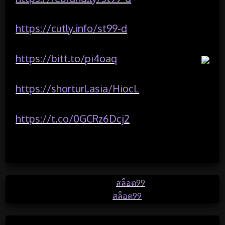
https://cutly.info/st99-d
https://bitt.to/pi4oaq
https://shorturl.asia/HiocL
https://t.co/0GCRz6Dcj2
…
Posted in
สล็อต99
Tagged
สล็อต99