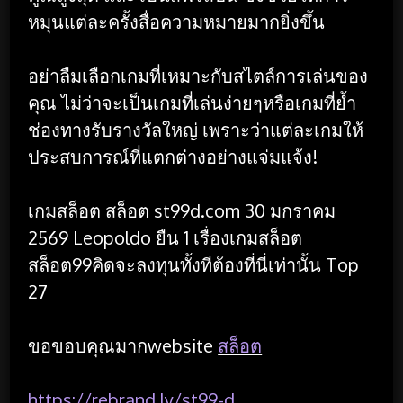
หมุนแต่ละครั้งสื่อความหมายมากยิ่งขึ้น
อย่าลืมเลือกเกมที่เหมาะกับสไตล์การเล่นของ
คุณ ไม่ว่าจะเป็นเกมที่เล่นง่ายๆหรือเกมที่ย้ำ
ช่องทางรับรางวัลใหญ่ เพราะว่าแต่ละเกมให้
ประสบการณ์ที่แตกต่างอย่างแจ่มแจ้ง!
เกมสล็อต สล็อต st99d.com 30 มกราคม
2569 Leopoldo ยืน 1 เรื่องเกมสล็อต
สล็อต99คิดจะลงทุนทั้งทีต้องที่นี่เท่านั้น Top
27
ขอขอบคุณมากwebsite
สล็อต
https://rebrand.ly/st99-d