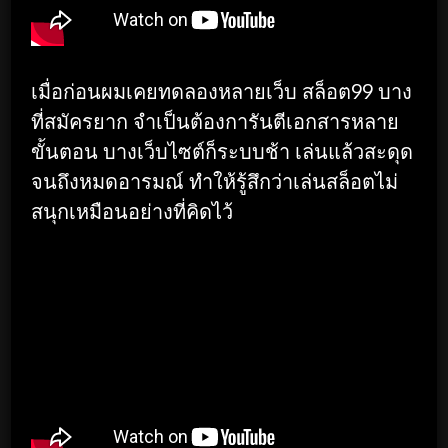
เมื่อก่อนผมเคยทดลองหลายเว็บ สล็อต99 บาง
ที่สมัครยาก จำเป็นต้องการันตีเอกสารหลาย
ขั้นตอน บางเว็บไซต์ก็ระบบช้า เล่นแล้วสะดุด
จนถึงหมดอารมณ์ ทำให้รู้สึกว่าเล่นสล็อตไม่
สนุกเหมือนอย่างที่คิดไว้