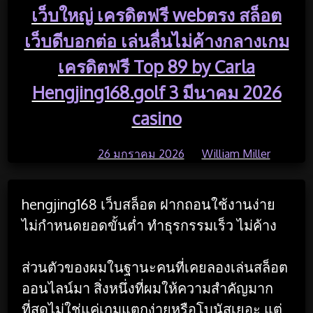
เว็บใหญ่ เครดิตฟรี webตรง สล็อต
เว็บดีบอกต่อ เล่นลื่นไม่ค้างกลางเกม
เครดิตฟรี Top 89 by Carla
Hengjing168.golf 3 มีนาคม 2026
casino
Posted on
26 มกราคม 2026
by
William Miller
hengjing168 เว็บสล็อต ฝากถอนใช้งานง่าย
ไม่กำหนดยอดขั้นต่ำ ทำธุรกรรมเร็ว ไม่ค้าง
ส่วนตัวของผมในฐานะคนที่เคยลองเล่นสล็อต
ออนไลน์มา สิ่งหนึ่งที่ผมให้ความสำคัญมาก
ที่สุดไม่ใช่แค่เกมแตกง่ายหรือโบนัสเยอะ แต่