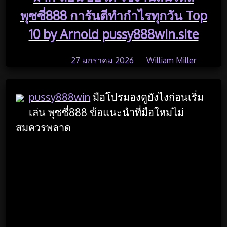
พุซซี่888 การันตีทำกำไรทุกวัน Top
10 by Arnold pussy888win.site
Posted on
27 มกราคม 2026
by
William Miller
pussy888win
มือโปรมองดูยังไงก่อนเริ่ม
เล่น พุซซี่888 ข้อแนะนำที่มือใหม่ไม่
สมควรพลาด