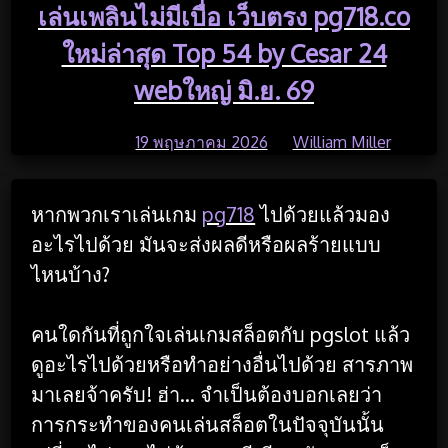
เล่นเพลินไม่มีเบื่อ เว็บตรง pg718.co
ใหม่ล่าสุด Top 54 by Cesar 24
webใหญ่ มิ.ย. 69
Posted on
19 พฤษภาคม 2026
by
William Miller
หากพวกเราเล่นเกม
pg718
ไปด้วยแล้วมอง
อะไรไปด้วย มันจะส่งผลดีหรือผลร้ายแบบ
ไหนบ้าง?
คนใดกันที่ถูกใจเล่นเกมสล็อตกับ pgslot แล้ว
ดูอะไรไปด้วยหรือทำอย่างอื่นไปด้วย สารภาพ
มาเลยจ้าครับ! ฮ่า… จำเป็นต้องบอกเลยว่า
การกระทำของคนเล่นสล็อตในปัจจุบันนั้น