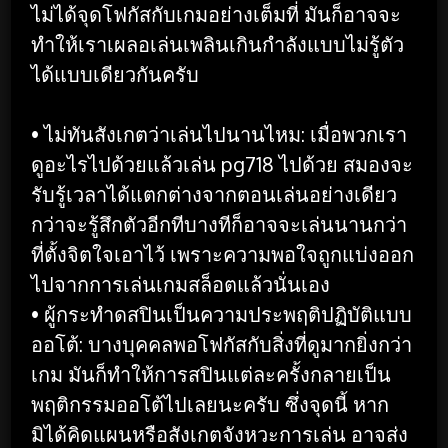
ไม่ได้จุดโฟกัสกับเกมอย่างเต็มที่ มันก็อาจจะ
ทำให้เราเผลอเล่นเพลินเกินกำลังแบบไม่รู้ตัว
ได้แบบเดียวกันครับ
• ไม่ทันสังเกตว่าเล่นไปนานไหม: เมื่อพวกเรา
ดูอะไรไปด้วยแล้วเล่น pg718 ไปด้วย สมองจะ
รับรู้เวลาได้แตกต่างจากตอนเล่นอย่างเดียว
กว่าจะรู้สึกตัวอีกทีบางทีก็อาจจะเล่นนานกว่า
ที่ตั้งจิตใจเอาไว้ เพราะความพอใจถูกแบ่งออก
ไปจากการเล่นเกมสล็อตแล้วนั่นเอง
• ผู้กระทำดสปินเป็นความประพฤติปฏิบัติแบบ
ออโต้: บางบุคคลพอโฟกัสกับสิ่งที่ดูมากยิ่งกว่า
เกม มันก็ทำให้การสปินแต่ละครั้งกลายเป็น
พฤติกรรมออโต้ไปเลยนะครับ ซึ่งจุดนี้ หาก
มิได้คิดแผนหรือสังเกตจังหวะการเล่น อาจส่ง