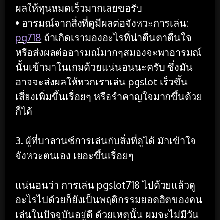
ผลให้ทุนหมดเร็วมากเลยขอรับ
• อารมณ์จากสิ่งที่ดูมีผลต่อจังหวะการเล่น:
pg718
ถ้าเกิดเรามองอะไรที่น่าตื่นตาตื่นใจ
หรือส่งผลต่ออารมณ์มากๆสมองจะพาอารมณ์
นั้นเข้ามาในเกมด้วยแน่นอนนะครับ ซึ่งมัน
อาจจะส่งผลให้พวกเราเล่น pgslot เร็วขึ้น
เสี่ยงเพิ่มขึ้นเรื่อยๆ หรือรำคาญใจมากขึ้นด้วย
ก็ได้
3. ผู้ที่บาลานซ์การเล่นกับสิ่งที่ดูได้ มักเข้าใจ
จังหวะตนเอง เยอะขึ้นเรื่อยๆ
แน่นอนว่า การเล่น pgslot718 ไปด้วยแล้วดู
อะไรไปด้วยก็ยังเป็นพฤติกรรมยอดฮิตของคน
เล่นในปัจจุบันอยู่ดี ด้วยเหตุนั้น ผมจะไม่มีวัน