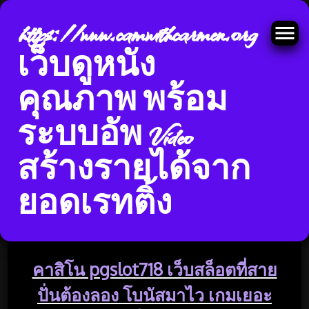
https://www.camwithcarmen.org
เว็บดูหนัง
คุณภาพ พร้อม
Skip
ระบบอัพ Video
to
หมวดหมู่:
pgslot718
content
สร้างรายได้จาก
pgslot718
ยอดเรทติ้ง
คาสิโน pgslot718 เว็บสล็อตที่สาย
ปั่นต้องลอง โบนัสมาไว เกมเยอะ