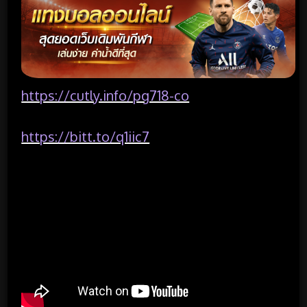
https://cutly.info/pg718-co
https://bitt.to/q1iic7