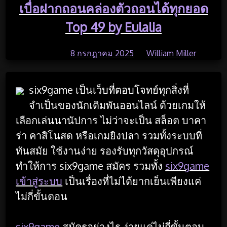
เบื่อฝากถอนคล่องตัวถอนได้ทุกยอด
Top 49 by Eulalia
Posted on
8 กรกฎาคม 2025
by
William Miller
six9game เป็นเว็บที่ตอบโจทย์ทุกสิ่งที่
จำเป็นของนักเดิมพันออนไลน์ ด้วยเกมให้
เลือกเล่นนานัปการ ไม่ว่าจะเป็น สล็อต บาคา
ร่า คาสิโนสด หรือเกมยิงปลา รวมทั้งระบบที่
ทันสมัย ใช้งานง่าย รองรับทุกวัสดุอุปกรณ์
ทำให้การ six9game สมัคร รวมทั้ง
six9game
เข้าสู่ระบบ
เป็นเรื่องที่ไม่ได้ยากเย็นเพียงแค่
ไม่กี่ขั้นตอน
six9game
สมัครอย่างไร ง่ายแค่ไม่กี่ขั้นตอน