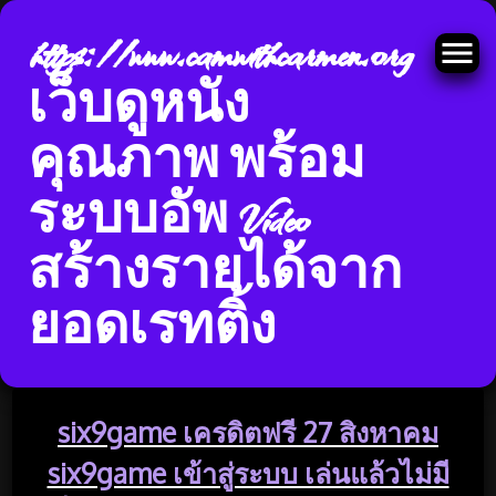
https://www.camwithcarmen.org
เว็บดูหนัง
คุณภาพ พร้อม
Skip
ระบบอัพ Video
to
หมวดหมู่:
six9game.win
content
สร้างรายได้จาก
six9game.win
ยอดเรทติ้ง
six9game เครดิตฟรี 27 สิงหาคม
six9game เข้าสู่ระบบ เล่นแล้วไม่มี