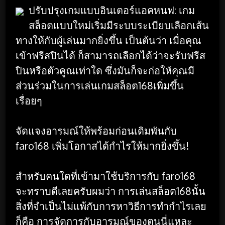
ปรับปรุงเกมแบบอินเตอร์แอคหนฟ: เกม
สล็อตแบบใหม่เริ่มมีระบบระเบียบเลือกเส้น
ทางให้กับผู้เล่นมากยิ่งขึ้น เป็นต้นว่า เมื่อคุณ
เข้าฟรีสปินได้ ก็สามารถเลือกได้ว่าจะรับฟรีส
ปินหรือตัวคูณเท่าใด ซึ่งมันก็จะก่อให้คุณมี
ส่วนร่วมในการเล่นเกมสล็อต168เพิ่มขึ้น
เรื่อยๆ
จัดแจงอารมณ์ให้พร้อมก่อนเดิมพันกับ
faro168 เพิ่มโอกาสได้กำไรให้มากยิ่งขึ้น!
สำหรับคนใดที่เข้ามาใช้บริการกับ faro168
จะทราบดีเลยครับผมว่า การเล่นสล็อต168นั้น
สิ่งที่จำเป็นไม่แพ้กับการหาวิธีการทำกำไรเลย
ก็คือ การจัดการกับอารมณ์ของตนนี่แหละ