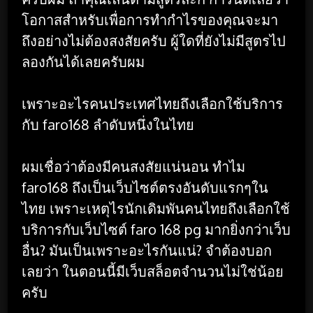
โอกาสสำหรับเพื่อการทำกำไรของคุณจะมา
ถึงอย่างไม่ต้องสงสัยครับ ผู้ใดที่ยังไม่มีสูตรไป
ลองกันได้เลยครับผม
เพราะอะไรคนประเทศไทยถึงเลือกใช้บริการ
กับ faro168 ลำดับหนึ่งในไทย
ผมเชื่อว่าต้องมีคนสงสัยแน่นอน ทำไม
faro168 ถึงเป็นเว็บไซต์ตรงอันดับแรกๆใน
ไทย เพราะเหตุไรนักเดิมพันคนไทยถึงเลือกใช้
บริการกับเว็บไซต์ faro 168 pg มากยิ่งกว่าเว็บ
อื่น? มันเป็นเพราะอะไรกันแน่? จำต้องบอก
เลยว่า ในตอนนี้มีเว็บสล็อตจำนวนไม่ใช่น้อย
ครับ