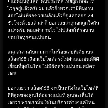
• แอดมินดูแลดี: คนประเทศไทยถูกใจอะไร
ไวๆอยู่แล้วครับผม แล้วยิ่งพวกเรามีทีมงาน
แอดไม่นที่รอช่วยเหลือแล้วก็ดูแลตลอด 24
ชั่วโมงด้วยแล้วล่ะก็ บอกเลยว่าถูกอกถูกใจกัน
แน่ๆครับ ตอบคำถามไว ไม่ปล่อยให้รอนาน
ชอบใจทุกคนแน่นอน
สนุกสนานกับเกมมากไม่น้อยเลยทีเดียวบน
สล็อต168 เลือกเว็บไซต์ตรงไม่ผ่านเอเย่นต์ที่ดี
เยี่ยมที่สุดในไทย ไม่มีผิดหวังแน่นอน สมัคร
เลย!
บอกเลยว่า สล็อต168 จะเป็นหนึ่งในเว็บไซต์ที่
ดีที่สุดของคุณได้อย่างแน่แท้ คุณจะเห็นได้
เลยว่า พวกเรามั่นใจในบริการต่างๆแค่ไหน