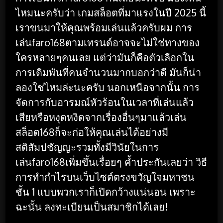
ไหมนะครับว่า เกมสล็อตที่มาแรงในปี 2025 นี้
เราขนมาให้คุณพร้อมเล่นแล้วครับผม การ
เล่นfaro168ตามเทรนด์อาจจะไม่ใช่ทางของ
ใครหลายๆคนเลย แต่ว่ามันก็คือตัวเลือกใน
การเดิมพันที่คนจำนวนมากบอกว่าดี มันก็น่า
ลองใช่ไหมล่ะนะครับ นอกเหนือจากนั้น การ
จัดการกับอารมณ์หัวร้อนในเวลาที่เล่นแล้ว
เสียหรือหงุดหงิดจากเรื่องอื่นๆมาแล้วเล่น
สล็อต168ก็จะก่อให้คุณเล่นได้อย่างมี
สติสัมปชัญญะรวมทั้งมีวินัยในการ
เล่นfaro168เพิ่มขึ้นเรื่อยๆ ค้ำประกันเลยว่า วิธี
การทำกำไรบนเว็บไซต์ตรงขวัญใจมหาชน
ชั้น 1 แบบพวกเราก็เปิดกว้างแน่นอน เพราะ
ฉะนั้น ลงทะเบียนเป็นสมาชิกได้เลย!