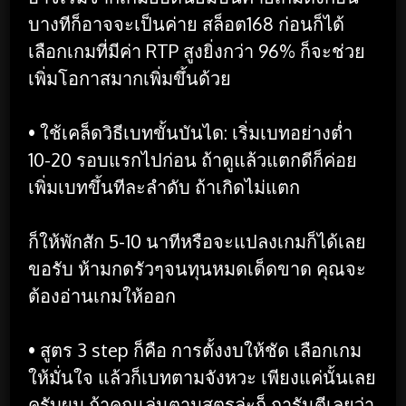
บางทีก็อาจจะเป็นค่าย สล็อต168 ก่อนก็ได้
เลือกเกมที่มีค่า RTP สูงยิ่งกว่า 96% ก็จะช่วย
เพิ่มโอกาสมากเพิ่มขึ้นด้วย
• ใช้เคล็ดวิธีเบทขั้นบันได: เริ่มเบทอย่างต่ำ
10-20 รอบแรกไปก่อน ถ้าดูแล้วแตกดีก็ค่อย
เพิ่มเบทขึ้นทีละลำดับ ถ้าเกิดไม่แตก
ก็ให้พักสัก 5-10 นาทีหรือจะแปลงเกมก็ได้เลย
ขอรับ ห้ามกดรัวๆจนทุนหมดเด็ดขาด คุณจะ
ต้องอ่านเกมให้ออก
• สูตร 3 step ก็คือ การตั้งงบให้ชัด เลือกเกม
ให้มั่นใจ แล้วก็เบทตามจังหวะ เพียงแค่นั้นเลย
ครับผม ถ้าคุณเล่นตามสูตรล่ะก็ การันตีเลยว่า