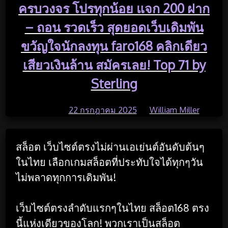
ครบวงจร โปรทุกน้อย แจก 200 ฝาก
– ถอน รวดเร็ว สุดยอดเว็บเดิมพัน
ขวัญใจนักลงทุน faro168 คลิกเดียว
เสียวเงินล้าน สมัครเลย! Top 71 by
Sterling
Posted on
22 กรกฎาคม 2025
by
William Miller
สล็อต เว็บไซต์ตรงไม่ผ่านเอเย่นต์อันดับต้นๆ
ในไทย เลือกเกมสล็อตที่ประทับใจได้ทุกๆวัน
ไม่พลาดทุกการเดิมพัน!
เว็บไซต์ตรงลำดับแรกๆในไทย สล็อต168 ตรง
นี้แห่งเดียวของโลก! พวกเราเป็นสล็อต