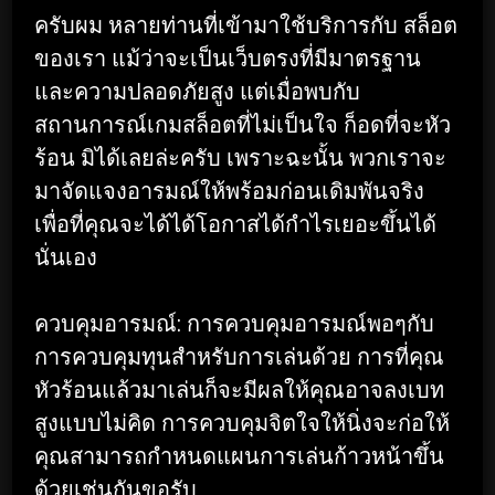
ครับผม หลายท่านที่เข้ามาใช้บริการกับ สล็อต
ของเรา แม้ว่าจะเป็นเว็บตรงที่มีมาตรฐาน
และความปลอดภัยสูง แต่เมื่อพบกับ
สถานการณ์เกมสล็อตที่ไม่เป็นใจ ก็อดที่จะหัว
ร้อน มิได้เลยล่ะครับ เพราะฉะนั้น พวกเราจะ
มาจัดแจงอารมณ์ให้พร้อมก่อนเดิมพันจริง
เพื่อที่คุณจะได้ได้โอกาสได้กำไรเยอะขึ้นได้
นั่นเอง
ควบคุมอารมณ์: การควบคุมอารมณ์พอๆกับ
การควบคุมทุนสำหรับการเล่นด้วย การที่คุณ
หัวร้อนแล้วมาเล่นก็จะมีผลให้คุณอาจลงเบท
สูงแบบไม่คิด การควบคุมจิตใจให้นิ่งจะก่อให้
คุณสามารถกำหนดแผนการเล่นก้าวหน้าขึ้น
ด้วยเช่นกันขอรับ