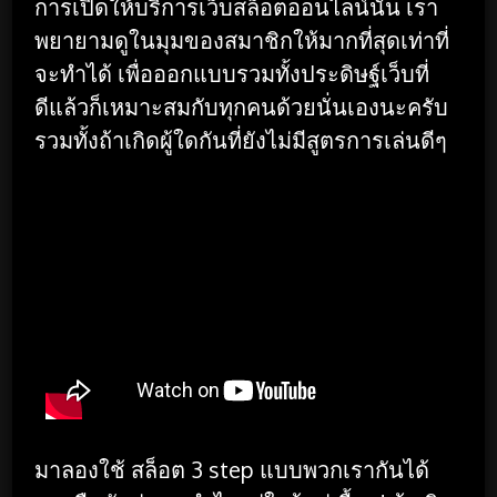
การเปิดให้บริการเว็บสล็อตออนไลน์นั้น เรา
พยายามดูในมุมของสมาชิกให้มากที่สุดเท่าที่
จะทำได้ เพื่อออกแบบรวมทั้งประดิษฐ์เว็บที่
ดีแล้วก็เหมาะสมกับทุกคนด้วยนั่นเองนะครับ
รวมทั้งถ้าเกิดผู้ใดกันที่ยังไม่มีสูตรการเล่นดีๆ
มาลองใช้ สล็อต 3 step แบบพวกเรากันได้