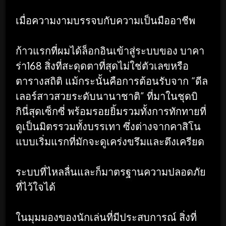
เมื่อความงามบรรจบกับความเป็นมืออาชีพ
ก้าวแรกที่ผมได้ล็อกอินเข้าสู่ระบบของ บาคา
ร่า168 สิ่งที่สะดุดตาที่สุดไม่ใช่ตัวเลขหรือ
ตารางสถิติ แม้กระนั้นคือการต้อนรับจาก “ดีล
เลอร์สาวสวยระดับนานาชาติ” ที่มาในชุดบิ
กินี่สุดเซ็กซี่ พร้อมรอยยิ้มรวมทั้งการทักทายที่
ดูเป็นมิตรรวมทั้งบรรเทา ซึ่งต่างจากคาสิโน
แบบเริ่มแรกที่มักจะดูเคร่งขรึมและตึงเครียด
ระบบที่ไหลลื่นและก็มาตรฐานความปลอดภัย
ที่ไว้ใจได้
ในมุมมองของนักเล่นที่มีประสบการณ์ สิ่งที่