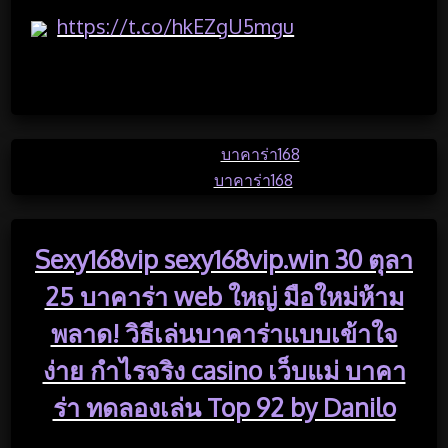
https://t.co/hkEZgU5mgu
…
Posted in
บาคาร่า168
Tagged
บาคาร่า168
Sexy168vip sexy168vip.win 30 ตุลา
25 บาคาร่า web ใหญ่ มือใหม่ห้าม
พลาด! วิธีเล่นบาคาร่าแบบเข้าใจ
ง่าย กำไรจริง casino เว็บแม่ บาคา
ร่า ทดลองเล่น Top 92 by Danilo