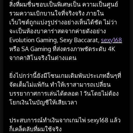
สิ่งที่ผมชื่นชอบเป็นพิเศษเป็น ความเป็นศูนย์
รวมความเบิกบานใจที่จริงจริง ภายใน
เว็บไซต์ถูกแบ่งรูปร่างอย่างเห็นได้ชัด ไม่ว่า
จะเป็นห้องบาคาร่าสดจากค่ายดังอย่าง
Evolution Gaming, Sexy Baccarat,
sexy168
หรือ SA Gaming ที่ส่งตรงภาพชัดระดับ 4K
จากคาสิโนจริงในต่างแดน
ยิ่งไปกว่านี้ยังมีโซนเกมเดิมพันประเภทอื่นๆที่
จัดเต็มไม่แพ้กัน ทำให้เราสามารถเปลี่ยน
บรรยากาศการเล่นได้ตลอด 1 วันโดยไม่ต้อง
โยกเงินในบัญชีให้เสียเวลา
ประสบการณ์ทำเงินจากเกมไพ่ sexy168 แล้ว
ก็เคล็ดลับที่ผมใช้จริง