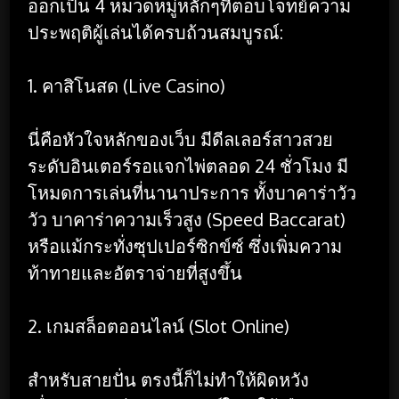
ออกเป็น 4 หมวดหมู่หลักๆที่ตอบโจทย์ความ
ประพฤติผู้เล่นได้ครบถ้วนสมบูรณ์:
1. คาสิโนสด (Live Casino)
นี่คือหัวใจหลักของเว็บ มีดีลเลอร์สาวสวย
ระดับอินเตอร์รอแจกไพ่ตลอด 24 ชั่วโมง มี
โหมดการเล่นที่นานาประการ ทั้งบาคาร่าวัว
วัว บาคาร่าความเร็วสูง (Speed Baccarat)
หรือแม้กระทั่งซุปเปอร์ซิกข์ซ์ ซึ่งเพิ่มความ
ท้าทายและอัตราจ่ายที่สูงขึ้น
2. เกมสล็อตออนไลน์ (Slot Online)
สำหรับสายปั่น ตรงนี้ก็ไม่ทำให้ผิดหวัง