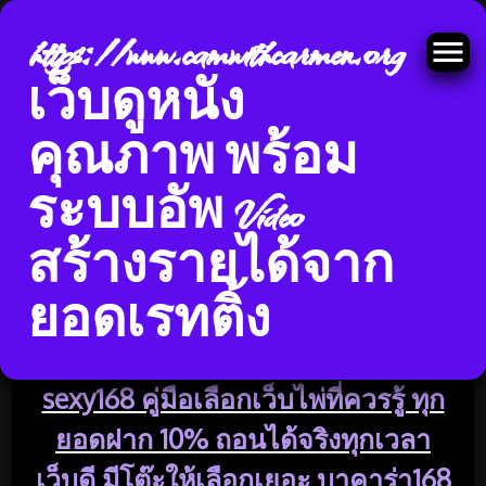
https://www.camwithcarmen.org
เว็บดูหนัง
คุณภาพ พร้อม
Skip
ระบบอัพ Video
to
ป้ายกำกับ:
บาคาร่า168
content
สร้างรายได้จาก
ยอดเรทติ้ง
บาคาร่า sexy168c.com 15 ก.ย. 69
sexy168 คู่มือเลือกเว็บไพ่ที่ควรรู้ ทุก
ยอดฝาก 10% ถอนได้จริงทุกเวลา
เว็บดี มีโต๊ะให้เลือกเยอะ บาคาร่า168