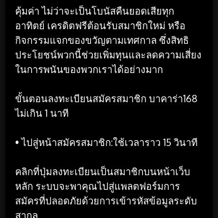
คุ้มค่า ไม่ว่าจะเป็นโบนัสคืนยอดเสียทุก
อาทิตย์ เครดิตฟรีต้อนรับสมาชิกใหม่ หรือ
กิจกรรมแจกของขวัญตามเทศกาล ซึ่งสิทธิ
ประโยชน์พวกนี้ช่วยเพิ่มทุนและลดความเสี่ยง
ในการพนันของพวกเราได้อย่างมาก
ขั้นตอนลงทะเบียนสมัครสมาชิก บาคาร่า168
ไม่เกิน 1 นาที
• ไปสู่หน้าสมัครสมาชิก:ใช้เวลาราว 15 วินาที
คลิกที่ปุ่มลงทะเบียนเป็นสมาชิกบนหน้าเว็บ
หลัก ระบบจะพาคุณไปสู่แพลตฟอร์มการ
สมัครที่ปลอดภัยด้วยการเข้ารหัสข้อมูลระดับ
สากล