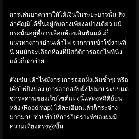
การเล่นบาคาร่าให้ได้เงินในระยะยาวนั้น สิ่ง
สำคัญมิได้ขึ้นอยู่กับดวงเพียงอย่างเดียว แม้
กระนั้นอยู่ที่การเลือกห้องเดิมพันแล้วก็
แนวทางการอ่านเค้าไพ่ จากการเข้าใช้งานที่
นี่ ผมมักจะเลือกห้องที่มีสถิติการออกไพ่ที่นิ่ง
แล้วก็เดาง่าย
ดังเช่น เค้าไพ่มังกร (การออกฝั่งเดิมซ้ำๆ) หรือ
เค้าไพ่ปิงปอง (การออกสลับฝั่งไปมา) ระบบแด
ชกระดานของเว็บไซต์แห่งนี้แสดงสถิติย้อน
หลัง (Roadmap) ได้ละเอียดแล้วก็กระจ่าง
มากมาย ช่วยทำให้การวิเคราะห์ของผมมี
ความเที่ยงตรงสูงขึ้น