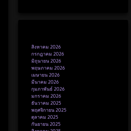
คลังเก็บ
สิงหาคม 2026
กรกฎาคม 2026
มิถุนายน 2026
พฤษภาคม 2026
เมษายน 2026
มีนาคม 2026
กุมภาพันธ์ 2026
มกราคม 2026
ธันวาคม 2025
พฤศจิกายน 2025
ตุลาคม 2025
กันยายน 2025