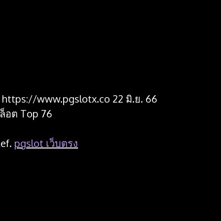
จี https://www.pgslotx.co 22 มิ.ย. 66
สล็อต Top 76
ef.
pgslot เว็บตรง