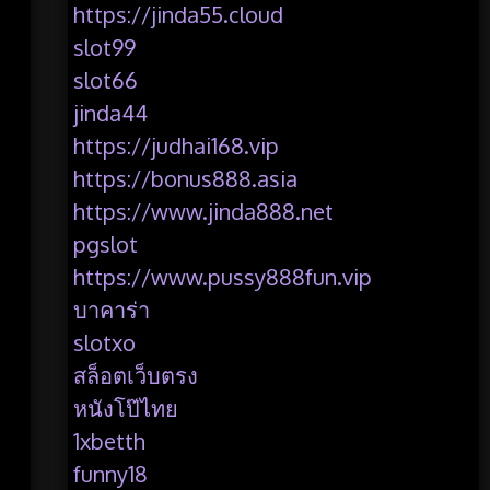
https://jinda55.cloud
slot99
slot66
jinda44
https://judhai168.vip
https://bonus888.asia
https://www.jinda888.net
pgslot
https://www.pussy888fun.vip
บาคาร่า
slotxo
สล็อตเว็บตรง
หนังโป๊ไทย
1xbetth
funny18