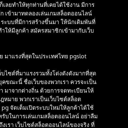
 ก็เลยทำให้ทุกท่านที่เคยได้ใช้งาน มีการ
ู้จัก เข้ามาทดลองเล่นเกมสล็อตออนไลน์
ะบบที่มีการสร้างขึ้นมา ให้นักเดิมพันที่
ำให้มีลูกค้า สมัครสมาชิกเข้ามากับเว็บ
ย มาแรงที่สุดในประเทศไทย pgslot
บไซต์ที่มาแรงรวมทั้งโด่งดังดังมากที่สุด
ยุคขณะนี้ ชื่อเว็บของพวกเรา ควรจะเป็น
ารตา มาจากต่างถิ่น ด้วยการจดทะเบียนให้
มกฎหมาย พวกเราเป็นเว็บไซต์สล็อต
pg จัดเต็มเปิดระบบใหม่ให้ลูกค้าได้ใช้
หรับในการเล่นเกมสล็อตออนไลน์ อย่าลืม
ึงเรา เว็บไซต์สล็อตออนไลน์ของจริง ที่