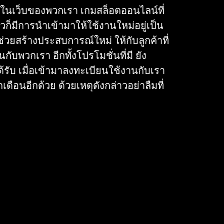
์ในเว็บของพวกเรา เกมสล็อตออนไลน์ที่
วก็มีการนำเข้ามาให้ใช้งานใหม่อยู่เป็น
วยสร้างประสบการณ์ใหม่ ให้กับลูกค้าที่
กับพวกเรา อีกทั้งโปรโมชั่นที่มี ยัง
ได้รับ เมื่อเข้ามาลงทะเบียนใช้งานกับเรา
เดือนอีกด้วย ด้วยเหตุดังกล่าวอย่าลืมที่