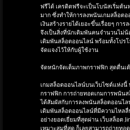
ฟรีได้ เครดิตฟรีจะเป็นโบนัสเริ่มต้นหร
มาก ซึ่งทำให้การลงพนันเกมสล็อตออ
เงินสร้างรายได้เยอะขึ้นเรื่อยๆ กา
จึงเป็นสิ่งที่นักเดิมพันคนจำนวนไม่
เดิมพันสล็อตออนไลน์ พร้อมทั้งโปรโม
จัดแจงไว้ให้กับผู้ใช้งาน
จัดหนักจัดเต็มภาพกราฟฟิก สุดตื่นเต
เกมสล็อตออนไลน์บนเว็บไซต์แห่งนี้ 
กราฟฟิก การถ่ายทอดเกมการพนันสล็อ
ได้สัมผัสกับการลงพนันสล็อตออนไล
เดิมพันสล็อตออนไลน์ที่มีความไหลลื่
อย่างยอดเยี่ยมที่สุดผ่าน เว็บสล็อต J
เหมาะสมที่สุด ก็เลยสามารถถ่ายทอ