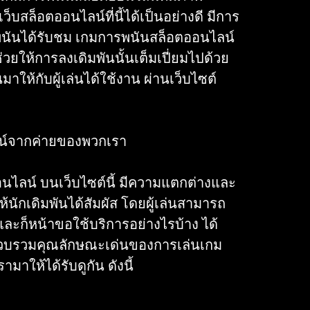
ว็บสล็อตออนไลน์ที่นี้ได้เป็นอย่างดี มีการ
ักพนันได้รับชม เกมการพนันสล็อตออนไลน์
ช่วยให้การลงเดิมพันนั้นเต็มเปี่ยมไปด้วย
มาให้กับผู้เล่นได้ใช้งาน ผ่านเว็บไซต์
น์จากค่ายของพวกเรา
อนไลน์ บนเว็บไซต์นี้ มีความแตกต่างและ
้นักเดิมพันได้สัมผัส โดยผู้เล่นสามารถ
น และก็หน้าขอใช้บริการอย่างไรบ้าง ได้
จะรวบรวมคุณลักษณะเด่นของการเล่นเกม
าให้ได้รับดูกัน ดังนี้