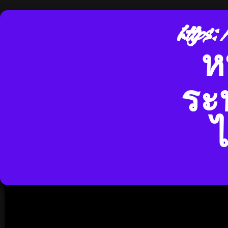
https
ห
ระบ
Skip
ไ
to
30 May 2566เว็บสล
content
ผ่านเอเย่นต์ไม่มีข
หนัก เล่นได้ ถอ
ออนไลน์ เงินชัวร