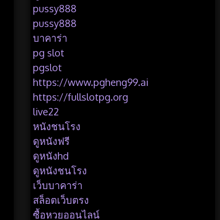
pussy888
pussy888
บาคาร่า
pg slot
pgslot
https://www.pgheng99.ai
https://fullslotpg.org
live22
หนังชนโรง
ดูหนังฟรี
ดูหนังhd
ดูหนังชนโรง
เว็บบาคาร่า
สล็อตเว็บตรง
ซื้อหวยออนไลน์