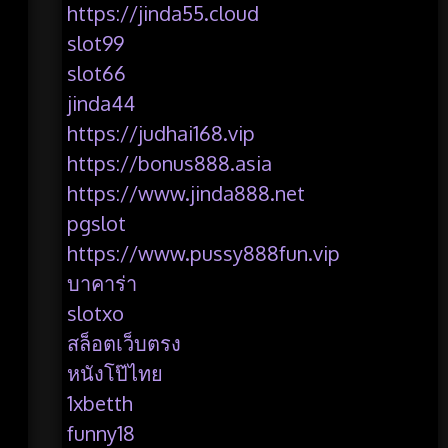
https://jinda55.cloud
slot99
slot66
jinda44
https://judhai168.vip
https://bonus888.asia
https://www.jinda888.net
pgslot
https://www.pussy888fun.vip
บาคาร่า
slotxo
สล็อตเว็บตรง
หนังโป๊ไทย
1xbetth
funny18