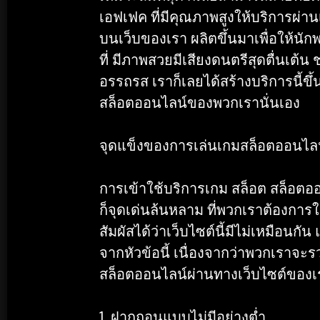
เอฟเฟค ที่มีคุณภาพสูงให้บริการผ่านเ
บนเว็บของเรา ผลิตขึ้นมาเพื่อให้น
ที่ มีภาพสวยมีเสียงดนตรีสุดตื่นเต้น 
อรรถรส เราก็เลยได้สร้างบริการนี้ขึ้น
สล็อตออนไลน์ของพวกเรานั่นเอง
จุดแข็งของการเล่นเกมสล็อตออนไล
การเข้าใช้บริการเกม สล็อต สล็อตอ
ก็จุดเด่นล้นหลาม ที่พวกเราต้องการให
สัมผัสได้ว่าเว็บไซต์นี้มีไม่เหมือนกั
จากหัวข้อนี้ เนื่องจากว่าพวกเรา
สล็อตออนไลน์ผ่านทางเว็บไซต์ของเราม
1. ฝากถอนแบบไม่มีอย่างต่ำ