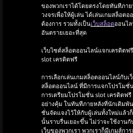
ของพวกเราได้โดยตรงโดยทันทีภายหล
วงจรเพื่อให้ผู้เล่น ได้เล่นเกมสล็อตอ
ต้องการ รวมทั้งเป็น
เว็บสล็อต
ออนไลน์
อันตรายเยอะที่สุด
เว็บไซต์สล็อตออนไลน์แจกเครดิตฟรี
slot เครดิตฟรี
การเลือกเล่นเกมสล็อตออนไลน์กับเว
สล็อตออนไลน์ ที่มีการแจกโปรโมชั่น
การเตรียมโปรโมชั่น slot เครดิตฟรี 
อย่างคุ้ม ในทันทีภายหลังที่นักเดิม
ชั่นจัดแจงไว้ให้กับผู้เล่นทั้งใหม่แล
นั้นราบรื่นเยอะขึ้น ไม่ว่าจะใช้งา
เว็บของพวกเรา พวกเราก็มีเกมส์การเ