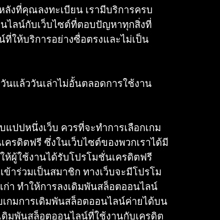
ังที่คุณลงทะเบียน เรามีบริการครบ
อนไลน์กับเว็บไซต์ที่ตอบปัญหาทุกสิ่งที่
ที่ให้บริการอย่างซื่อตรงและไม่เป็น
วันแล้ววันเล่าไม่อั้นตลอดการใช้งาน
็บแปปหนึ่งเว็บ ควรที่จะทำการเลือกเกม
เครดิตฟรี ซึ่งในเว็บไซต์ของพวกเราได้มี
ให้ผู้ใช้งานได้รับโปรโมชั่นเครดิตฟรี
พันเข้าร่วมเป็นสมาชิก ทางเว็บจะมีโปรโม
้วก็เก่า ทำให้การลงเดิมพันสล็อตออนไลน์
นกับเกมการเดิมพันสล็อตออนไลน์ค่ายได้บน
ดิมพันสล็อตออนไลน์ที่ใช้งานกับเครดิต