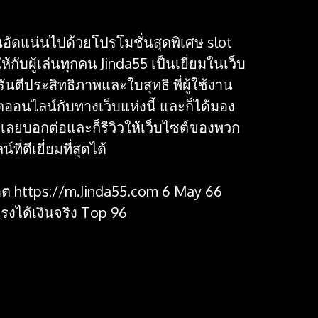
บันอัดแน่นไปด้วยโปรโมชั่นสุดพิเศษ slot
้กับผู้เล่นทุกคน Jinda55 เป็นเยี่ยมในเว็บ
ตีประสิทธิภาพและใบสุทธิ พี่ผู้ใช้งาน
ออนไลน์กับทางเว็บแห่งนี้ และก็ได้มอง
ก็เลยบอกต่อและก็รีวิวให้เว็บไซต์ของพวก
่ดีเยี่ยมที่สุดได้
 สล็อต https://m.Jinda55.com 6 May 66
รงได้เงินจริง Top 96