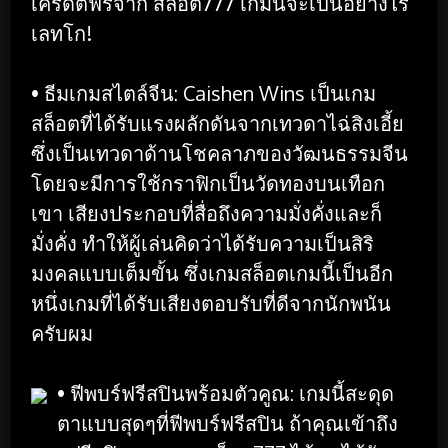
เครดิตฟรีจาก สล็อต777 เกมนี้จะเป็นอย่างไร
เลทโก!
• ธีมเกมสไตล์จีน: Caishen Wins เป็นเกม
สล็อตที่ได้รับแรงผลักดันจากเทวดาไฉ่สิงเอี้ย
ซึ่งเป็นเทวดาด้านโชคลาภของวัฒนธรรมจีน
โดยจะมีการใช้กราฟิกเป็นวัดทองบนเทือก
เขา เสียงประกอบที่สื่อถึงความมั่งคั่งและก็
มั่งคั่ง ทำให้ผู้เล่นคิดว่าได้รับความเป็นสิริ
มงคลแบบเต็มขั้น ซึ่งเกมสล็อตเกมนี้เป็นอีก
หนึ่งเกมที่ได้รับเสียงตอบรับที่ดีจากนักพนัน
ครับผม
• ฟีพบร์ฟรีสปินพร้อมตัวคูณ: เกมนี้สะดุด
ตาแบบสุดๆที่ฟีพบร์ฟรีสปิน ถ้าคุณเข้าถึง