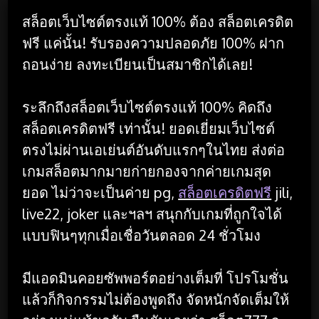
สล็อตเว็บไซต์ตรงแท้ 100% ต้อง สล็อตเครดิต
ฟรี แค่นั้น! รับรองความปลอดภัย 100% ฝาก
ถอนง่าย ลงทะเบียนเป็นสมาชิกได้เลย!
ระลึกถึงสล็อตเว็บไซต์ตรงแท้ 100% คิดถึง
สล็อตเครดิตฟรี เท่านั้น! ยอดเยี่ยมเว็บไซต์
ตรงไม่ผ่านเอเย่นต์อันดับแรกๆในไทย ส่งต่อ
เกมสล็อตมากมายก่ายกองจากค่ายเกมสุด
ยอด ไม่ว่าจะเป็นค่าย pg,
สล็อตเครดิตฟรี
jili,
live22, joker และฯลฯ สนุกกับเกมที่ถูกใจได้
แบบฟินๆทุกเมื่อเชื่อวันตลอด 24 ชั่วโมง
มีแอดมินคอยซัพพอร์ตอย่างเต็มที่ โปรโมชั่น
แล้วก็กิจกรรมไม่ต้องพูดถึง จัดหนักจัดเต็มให้