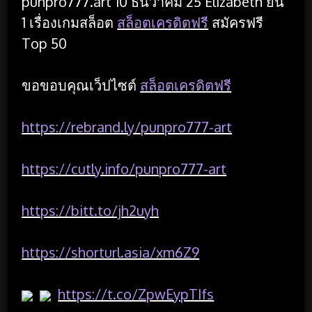
punpro777.art 10 ธันวาคม 25 Elizabeth ยืน
1 เรื่องเกมสล็อต
สล็อตเครดิตฟรี
สมัครฟรี
Top 50
ขอขอบคุณเว็ปไซต์
สล็อตเครดิตฟรี
https://rebrand.ly/punpro777-art
https://cutly.info/punpro777-art
https://bitt.to/jh2uyh
https://shorturl.asia/xm6Z9
https://t.co/ZpwEypTIfs