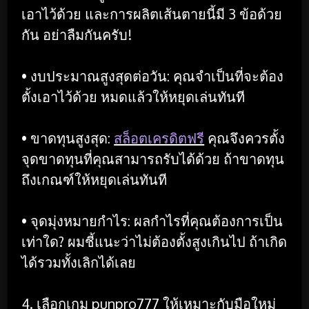
เอาไว้ด้วย และการผลิตเส้นตายนี้มี 3 ข้อด้วย
กัน อย่าลืมกันครับ!
• งบประมาณสูงสุดต่อวัน: คุณจำเป็นที่จะต้อง
ตั้งเอาไว้ด้วย หมดแล้วให้หยุดเล่นทันที
• ขาดทุนสูงสุด:
สล็อตเครดิตฟรี
คุณจึงควรตั้ง
จุดขาดทุนที่คุณสามารถรับได้ด้วย ถ้าขาดทุน
ถึงเกณฑ์ให้หยุดเล่นทันที
• จุดมุ่งหมายกำไร: ผลกำไรที่คุณต้องการเป็น
เท่าใด? ผมชี้แนะว่าไม่ต้องตั้งสูงเกินไป ถ้าเกิด
ได้รวมทั้งเลิกได้เลย
4. เลือกเกม punpro777 ให้เหมาะกับมือใหม่