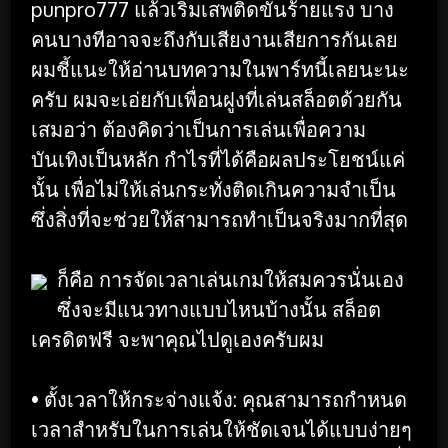
punpro777 แล้วเริ่มเสพติดขั้นร้ายแรง บาง
คนบางทีอาจจะถึงกับเสียงานเสียการกันเลย
ผมชี้แนะให้อ่านบทความในพาร์ทนี้เลยนะนะ
ครับ ผมจะเอ่ยกับเพื่อนฝูงที่เล่นสล็อตด้วยกัน
เสมอว่า ต้องคิดว่าเป็นการเล่นเพื่อความ
บันเทิงเป็นหลัก กำไรที่ได้คือผลประโยชน์แค่
นั้น เพื่อไม่ให้เล่นกระทั่งติดเกินความจำเป็น
ซึ่งสิ่งที่จะช่วยให้สามารถทำเป็นจริงมากที่สุด
ก็คือ การจัดเวลาเล่นเกมให้สมควรนั่นเอง
ซึ่งจะมีแนวทางแบบไหนบ้างนั้น สล็อต
เครดิตฟรี จะพาคุณไปดูเองครับผม
• ตั้งเวลาให้กระจ่างแจ้ง: คุณสามารถกำหนด
เวลาสำหรับในการเล่นให้ชัดเจนได้แบบง่ายๆ