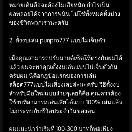
หมายเดิมคือจะต้องไม่เสียหนัก กำไรเป็น
ผลพลอยได้จากการพนัน ไม่ใช่ทั้งหมดทั้งปวง
ของชีวิตพวกเรานะครับ
2. ตั้งงบเล่น punpro777 แบบไม่เจ็บตัว
เมื่อคุณสามารถปรับมายด์เซ็ตให้ตรงกับผมได้
แล้ว ผมจะพาคุณตั้งงบเล่นแบบไม่เจ็บตัวกัน
ครับผม นี่คือกฎข้อแรกของการเล่น
สล็อต777แบบไม่เสี่ยงเลยล่ะนะครับ วิธีตั้งงบ
สำหรับมือใหม่แบบง่ายๆเลยก็คือ คุณควรต้อง
ใช้งบที่สามารถเล่นเสียได้แบบ 100% เล่นแล้ว
ไม่กระทบกับชีวิตประจำวันของตน
ผมแนะนำว่าเริ่มที่ 100-300 บาทก็พอเพียง