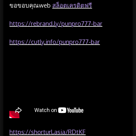
ขอขอบคุณweb
สล็อตเครดิตฟรี
https://rebrand.ly/punpro777-bar
https://cutly.info/punpro777-bar
https://shorturl.asia/RDtKF