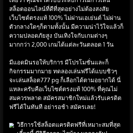
สล็อตออนไลน์ที่ดีที่สุดอย่างไม่ต้องสงสัย
เว็บไซต์ตรงแท้ 100% ไม่ผ่านเอเย่นต์ ไม่ผ่าน
ตัวกลางใดๆก็ตามทั้งนั้น มีความน่าไว้ใจแล้วก็
ความปลอดภัยสูง บันเทิงใจกับเกมต่างๆ
มากกว่า 2,000 เกมได้แต่ละวันตลอด 1 วัน
มีแอดมินรอให้บริการ มีโปรโมชั่นและก็
กิจกรรมมากมาย ทดลองเล่นฟรีได้แบบชิวๆ
จะเล่นสล็อต777 pg ก็เลือกได้ตามอยากได้ นี่
แหละครับคือเว็บไซต์ตรงแท้ 100% ที่คุณไม่
สมควรพลาด สมัครสมาชิกใหม่แล้วรับเครดิต
ฟรีได้ในทันที อย่ารอช้า สมัครเลย!
วิธีการใช้สล็อตแครดิตฟรีที่เหมาะสมที่สุด