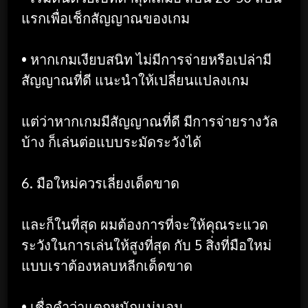
แรกเพื่อเช็กสัญญาณของเกม
• หากเกมเงียบสนิท ไม่มีการจ่ายหรือเปล่ามี
สัญญาณที่ดี แนะนำให้เปลี่ยนแปลงเกม
แต่ว่าหากเกมมีสัญญาณที่ดี มีการจ่ายรางวัล
บ้าง ก็เล่นต่อแบบระมัดระวังได้
6. มือใหม่ควรเลี่ยงเด็ดขาด
และก็ในที่สุด ผมต้องการที่จะให้คุณระแวด
ระวังในการเล่นให้สูงที่สุด กับ 5 สิ่งที่มือใหม่
แบบเราต้องหลบหลีกเด็ดขาด
• เชื่อคำว่าแตกหนักแน่นอน