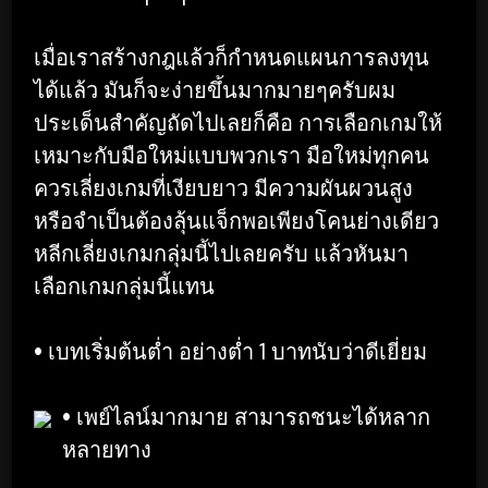
เมื่อเราสร้างกฎแล้วก็กำหนดแผนการลงทุน
ได้แล้ว มันก็จะง่ายขึ้นมากมายๆครับผม
ประเด็นสำคัญถัดไปเลยก็คือ การเลือกเกมให้
เหมาะกับมือใหม่แบบพวกเรา มือใหม่ทุกคน
ควรเลี่ยงเกมที่เงียบยาว มีความผันผวนสูง
หรือจำเป็นต้องลุ้นแจ็กพอเพียงโคนย่างเดียว
หลีกเลี่ยงเกมกลุ่มนี้ไปเลยครับ แล้วหันมา
เลือกเกมกลุ่มนี้แทน
• เบทเริ่มต้นต่ำ อย่างต่ำ 1 บาทนับว่าดีเยี่ยม
• เพย์ไลน์มากมาย สามารถชนะได้หลาก
หลายทาง