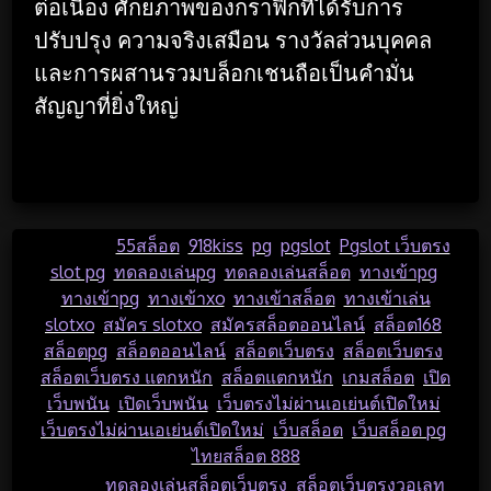
ต่อเนื่อง ศักยภาพของกราฟิกที่ได้รับการ
ปรับปรุง ความจริงเสมือน รางวัลส่วนบุคคล
และการผสานรวมบล็อกเชนถือเป็นคำมั่น
สัญญาที่ยิ่งใหญ่
…
Posted in
55สล็อต
,
918kiss
,
pg
,
pgslot
,
Pgslot เว็บตรง
,
slot pg
,
ทดลองเล่นpg
,
ทดลองเล่นสล็อต
,
ทางเข้าpg
,
ทางเข้าpg
,
ทางเข้าxo
,
ทางเข้าสล็อต
,
ทางเข้าเล่น
slotxo
,
สมัคร slotxo
,
สมัครสล็อตออนไลน์
,
สล็อต168
,
สล็อตpg
,
สล็อตออนไลน์
,
สล็อตเว็บตรง
,
สล็อตเว็บตรง
,
สล็อตเว็บตรง แตกหนัก
,
สล็อตแตกหนัก
,
เกมสล็อต
,
เปิด
เว็บพนัน
,
เปิดเว็บพนัน
,
เว็บตรงไม่ผ่านเอเย่นต์เปิดใหม่
,
เว็บตรงไม่ผ่านเอเย่นต์เปิดใหม่
,
เว็บสล็อต
,
เว็บสล็อต pg
,
ไทยสล็อต 888
Tagged
ทดลองเล่นสล็อตเว็บตรง
,
สล็อตเว็บตรงวอเลท
,