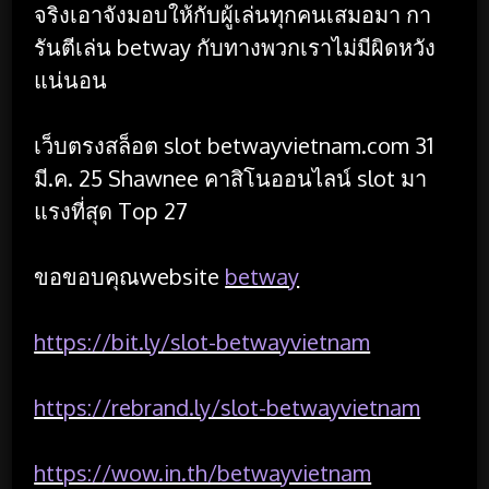
จริงเอาจังมอบให้กับผู้เล่นทุกคนเสมอมา กา
รันตีเล่น betway กับทางพวกเราไม่มีผิดหวัง
แน่นอน
เว็บตรงสล็อต slot betwayvietnam.com 31
มี.ค. 25 Shawnee คาสิโนออนไลน์ slot มา
แรงที่สุด Top 27
ขอขอบคุณwebsite
betway
https://bit.ly/slot-betwayvietnam
https://rebrand.ly/slot-betwayvietnam
https://wow.in.th/betwayvietnam