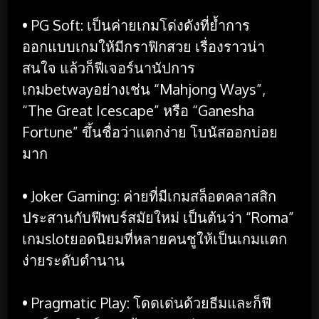
• PG Soft: เป็นค่ายเกมโด่งดังที่ย้ำการ
ออกแบบเกมให้มีกราฟิกสวย เรื่องราวน่า
สนใจ แล้วก็ฟีเจอร์นานัปการ
เกมbetwayอย่างเช่น “Mahjong Ways”,
“The Great Icescape” หรือ “Ganesha
Fortune” ขึ้นชื่อว่าแตกง่าย โบนัสออกบ่อย
มาก
• Joker Gaming: ค่ายที่มีเกมสล็อตคลาสสิก
ประสานกับฟีพบร์สมัยใหม่ เป็นต้นว่า “Roma”
เกมslotยอดนิยมที่หลายคนชูให้เป็นเกมแตก
ง่ายระดับตำนาน
• Pragmatic Play: โดดเด่นด้วยธีมและก็ฟี