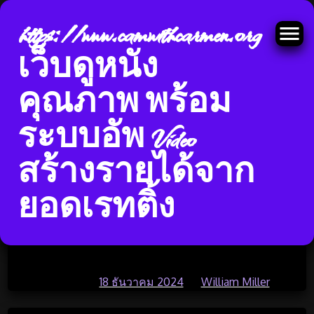
https://www.camwithcarmen.org
เว็บดูหนัง
คุณภาพ พร้อม
Skip
ระบบอัพ Video
พนัน เว็บแม่ betway ใหม่ล่าสุด Top
to
content
สร้างรายได้จาก
90 by Shawnee slot
betwayvietnam.com 25 slot เว็บ
ยอดเรทติ้ง
แจกหนัก เว็บสล็อตอันดับ 1 รวมเกม
ดังทำเงินง่าย January 68
Posted on
18 ธันวาคม 2024
by
William Miller