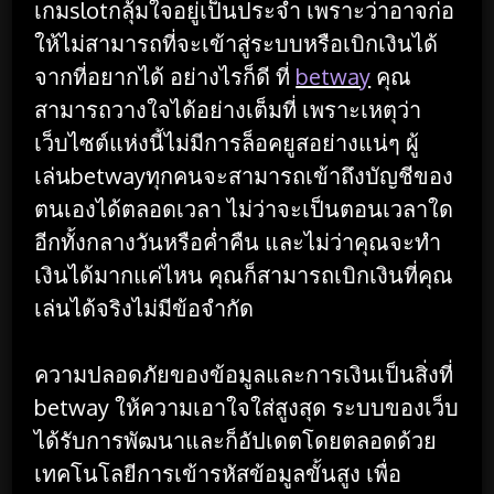
เกมslotกลุ้มใจอยู่เป็นประจำ เพราะว่าอาจก่อ
ให้ไม่สามารถที่จะเข้าสู่ระบบหรือเบิกเงินได้
จากที่อยากได้ อย่างไรก็ดี ที่
betway
คุณ
สามารถวางใจได้อย่างเต็มที่ เพราะเหตุว่า
เว็บไซต์แห่งนี้ไม่มีการล็อคยูสอย่างแน่ๆ ผู้
เล่นbetwayทุกคนจะสามารถเข้าถึงบัญชีของ
ตนเองได้ตลอดเวลา ไม่ว่าจะเป็นตอนเวลาใด
อีกทั้งกลางวันหรือค่ำคืน และไม่ว่าคุณจะทำ
เงินได้มากแค่ไหน คุณก็สามารถเบิกเงินที่คุณ
เล่นได้จริงไม่มีข้อจำกัด
ความปลอดภัยของข้อมูลและการเงินเป็นสิ่งที่
betway ให้ความเอาใจใส่สูงสุด ระบบของเว็บ
ได้รับการพัฒนาและก็อัปเดตโดยตลอดด้วย
เทคโนโลยีการเข้ารหัสข้อมูลขั้นสูง เพื่อ