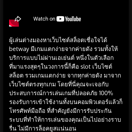
ผู้เล่นต่างมองหาเว็บไซต์สล็อตเชื่อใจได้
betway มีเกมแตกง่ายจากค่ายดัง รวมทั้งให้
บริการแบบไม่ผ่านเอเย่นต์ หนึ่งในตัวเลือก
ที่มาแรงสุดๆในวงการนี้ก็คือ slot เว็บไซต์
สล็อต รวมเกมแตกง่าย จากทุกค่ายดัง มาจาก
เว็บไซต์ตรงทุกเกม โดยที่นี่คุณจะเจอกับ
ประสบการณ์การเล่นเกมที่ปลอดภัย 100%
รองรับการเข้าใช้งานทั้งบนคอมพิวเตอร์แล้วก็
โทรศัพท์มือถือ ที่สำคัญยังมีการรับประกัน
ระบบที่ทำให้การเล่นของคุณเป็นไปอย่างราบ
รื่น ไม่มีการล็อคยูสแน่นอน