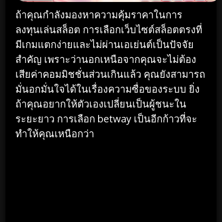
ถ้าคุณกำลังมองหาความคุ้มราคาในการ
ลงทุนเล่นสล็อต การเลือกเว็บไซต์สล็อตตรงที่
มีเกมแตกง่ายและไม่ผ่านเอเย่นต์เป็นปัจจัย
สำคัญ เพราะว่านอกเหนือจากคุณจะไม่ต้อง
เสียค่าคอมมิชชั่นส่วนเกินแล้ว คุณยังสามารถ
มั่นอกมั่นใจได้ในเรื่องความซื่อของระบบ ยิ่ง
ถ้าคุณอยากให้ตัวเองเปลี่ยนเป็นผู้ชนะใน
ระยะยาว การเลือก betway เป็นอีกก้าวที่จะ
ทำให้คุณเหนือกว่า