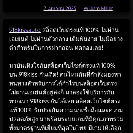
Posted on
7 เมษายน 2025
by
William Miller
918kissauto
สล็อตเว็บตรงแท้ 100% ไม่ผ่าน
เอเย่นต์ ไม่ผ่านตัวกลาง เดิมพันง่าย ไม่มีอย่าง
ต่ำสำหรับในการฝากถอน ทดลองเลย!
มาบันเทิงใจกับสล็อตเว็บไซต์ตรงแท้ 100%
บน 918kiss กันเถิด! คนไหนกันที่กำลังมองหา
หนทางสำหรับการได้กำไรบนสล็อตเว็บตรง
ไม่ผ่านเอเย่นต์อยู่ล่ะก็ มาลองใช้บริการกับ
พวกเรา 918kiss กันได้เลย สล็อตเว็บไซต์ตรง
แท้ 100% รับประกันความน่าเชื่อถือและความ
ปลอดภัยสูง มาพร้อมระบบเกมที่มีคุณภาพรวม
ทั้งมาตรฐานที่เยี่ยมที่สุดในไทย มีเกมให้เลือก