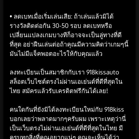
• ลดเบทเมื่อเริ่มเล่นเสีย: ถ้าเล่นแล้วมิได้
รางวัลติดต่อกัน 30-50 รอบ ลดเบทหรือ
เปลี่ยนแปลงเกมบางทีก็อาจจะเป็นลู่ทางที่ดี
ที่สุด อย่าฝืนเล่นต่อถ้าคุณมีความคิดว่าเกมๆนี้
มันไม่มีแจ็คพอตอะไรให้กับคุณแล้ว
ลงทะเบียนเป็นสมาชิกกับเรา 918kissauto
สล็อตเว็บไซต์ตรงไม่ผ่านเอเย่นต์ที่ดีที่สุดใน
ไทย สมัครแล้วรับเครดิตฟรีกันได้เลย!
คนใดกันที่ยังมิได้ลงทะเบียนใหม่กับ 918kiss
บอกเลยว่าพลาดมากๆครับผม เพราะเหตุว่านี่
เป็นเว็บตรงไม่ผ่านเอเย่นต์ที่ดีที่สุดในไทย มี
ครบทุกสิ่งที่คุณอยากแน่ๆ คุณจะเห็นได้ว่า