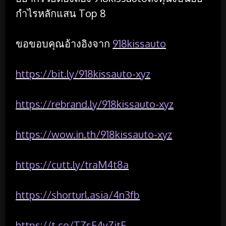
กำไรหลักแสน Top 8
ขอขอบคุณอ้างอิงจาก
918kissauto
https://bit.ly/918kissauto-xyz
https://rebrand.ly/918kissauto-xyz
https://wow.in.th/918kissauto-xyz
https://cutt.ly/traM4t8a
https://shorturl.asia/4n3fb
https://t.co/TZsE4yZjtF