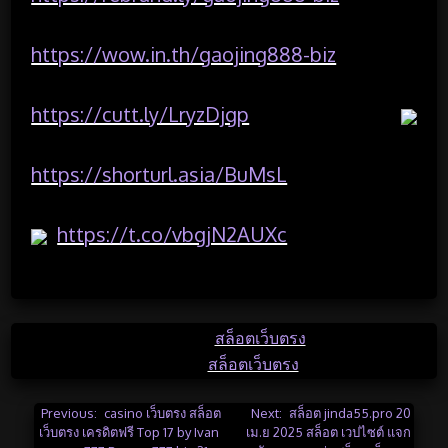
https://wow.in.th/gaojing888-biz
https://cutt.ly/LryzDjgp
https://shorturl.asia/BuMsL
https://t.co/vbgjN2AUXc
Posted in
สล็อตเว็บตรง
Tagged
สล็อตเว็บตรง
แนะแนว
Previous:
casino เว็บตรง สล็อต
Next:
สล็อต jinda55.pro 20
เว็บตรง เครดิตฟรี Top 17 by Ivan
เม.ย 2025 สล็อต เวปไซต์ แจก