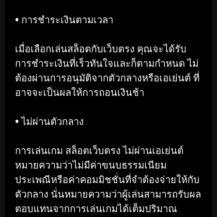
• การชำระเงินตามเวลา
เมื่อเลือกเล่นสล็อตกับเว็บตรง คุณจะได้รับ
การชำระเงินที่เร็วทันใจและก็ตามกำหนด ไม่
ต้องผ่านการอนุมัติจากตัวกลางหรือเอเย่นต์ ที่
อาจจะเป็นผลให้การถอนเงินช้า
• ไม่ผ่านตัวกลาง
การเล่นเกม สล็อตเว็บตรง ไม่ผ่านเอเย่นต์
หมายความว่าไม่มีค่าขนบธรรมเนียม
ประเพณีหรือค่าคอมมิชชั่นที่จำต้องจ่ายให้กับ
ตัวกลาง นั่นหมายความว่าผู้เล่นสามารถรับผล
ตอบแทนจากการเล่นเกมได้เต็มปริมาณ