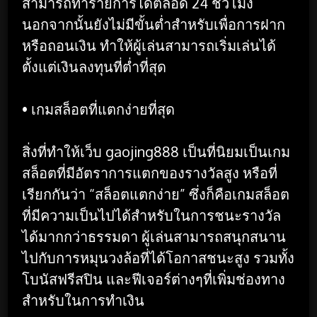
สามารถทำรายการได้ตลอด 24 ชั่วโมง
นอกจากนั้นยังไม่มีขั้นต่ำสำหรับเพื่อการฝาก
หรือถอนเงิน ทำให้ผู้เล่นสามารถเริ่มเล่นได้
ตั้งแต่เงินลงทุนที่ต่ำที่สุด
• เกมสล็อตที่แตกง่ายที่สุด
สิ่งที่ทำให้เว็บ gaojing888 เป็นที่นิยมเป็นเกม
สล็อตที่มีอัตราการแตกของรางวัลสูง หรือที่
เรียกกันว่า “สล็อตแตกง่าย” ซึ่งก็คือเกมสล็อต
ที่มีความเป็นไปได้สำหรับในการชนะรางวัล
ได้มากกว่าธรรมดา ผู้เล่นสามารถสนุกสนาน
ไปกับการหมุนวงล้อที่ได้โอกาสชนะสูง รวมทั้ง
โบนัสฟรีสปิน และฟีเจอร์ต่างๆที่เพิ่มช่องทาง
สำหรับในการทำเงิน