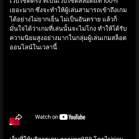
เว็บไซต์ตรง ที่เป็นเว็บไซต์สล็อตแท้ 100%
เยอะมาก ซึ่งจะทำให้ผู้เล่นสามารถเข้าถึงเกม
ได้อย่างไม่ยากเย็น ไม่เป็นอันตราย แล้วก็
มั่นใจได้ว่าเกมที่เล่นนั้นจะไม่โกง ทำให้ได้รับ
ความนิยมสูงอย่างมากในกลุ่มผู้เล่นเกมสล็อต
ออนไลน์ในเวลานี้