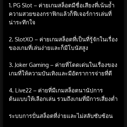
1. PG Slot – ค่ายเกมสล็อตมีชื่อเสียงที่เน้นย้ำ
ความสวยของกราฟิกแล้วก็ฟีเจอร์การเล่นที่
น่าระทึกใจ
2. SlotXO – ค่ายเกมสล็อตที่เป็นที่รู้จักในเรื่อง
ของเกมที่เล่นง่ายและก็มีโบนัสสูง
3. Joker Gaming – ค่ายที่โดดเด่นในเรื่องของ
เกมที่ให้ความบันเทิงและมีอัตราการจ่ายที่ดี
4. Live22 – ค่ายที่มีเกมสล็อตนานัปการ
ต้นแบบให้เลือกเล่น รวมถึงเกมที่มีการเสี่ยงต่ำ
ระบบการปั่นสล็อตที่ง่ายและไม่สลับซับซ้อน