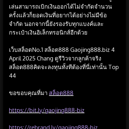
เล่นสามารถเบิกเงินออกได้ไม่จำกัดจำนวน
ครั้งแล้วก็ยอดเงินที่อยากได้อย่างไม่มีข้อ
จำกัด นอกจากนี้ยังรองรับทุกแบงค์และ
กระเป๋าเงินอิเล็กทรอนิกส์อีกด้วย
เว็บสล็อตNo.1 สล็อต888 Gaojing888.biz 4
April 2025 Chang ดูรีวิวจากลูกค้าจริง
สล็อต888คิดจะลงทุนทั้งทีต้องที่นี่เท่านั้น Top
44
ขอขอบคุณที่มา
สล็อต888
https://bit.ly/gaojing888-biz
https://rebrand.ly/gaojing888-biz