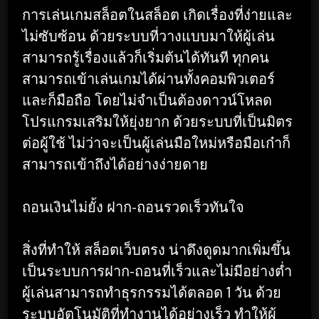
การเล่นเกมสล็อตในสล็อต เกิดเรื่องที่ง่ายและ
ไม่ซับซ้อน ด้วยระบบที่วางแบบมาให้ผู้เล่น
สามารถรู้เรื่องแล้วก็เริ่มต้นได้ทันที ทุกคน
สามารถเข้าเล่นเกมได้ผ่านทั้งคอมพิวเตอร์
และก็มือถือ โดยไม่จำเป็นต้องดาวน์โหลด
โปรแกรมเสริมให้ยุ่งยาก ด้วยระบบที่เป็นมิตร
ต่อผู้ใช้ ไม่ว่าจะเป็นผู้เล่นมือใหม่หรือมือเก๋าก็
สามารถเข้าถึงได้อย่างง่ายดาย
ถอนเงินไม่ยั้ง ฝาก-ถอนรวดเร็วทันใจ
สิ่งที่ทำให้ สล็อตเว็บตรง น่าดึงดูดมากเพิ่มขึ้น
เป็นระบบการฝาก-ถอนที่เร็วและไม่มีอย่างต่ำ
ผู้เล่นสามารถทำธุรกรรมได้ตลอด 1 วัน ด้วย
ระบบอัตโนมัติที่ทำงานได้อย่างเร็ว ทำให้ผู้