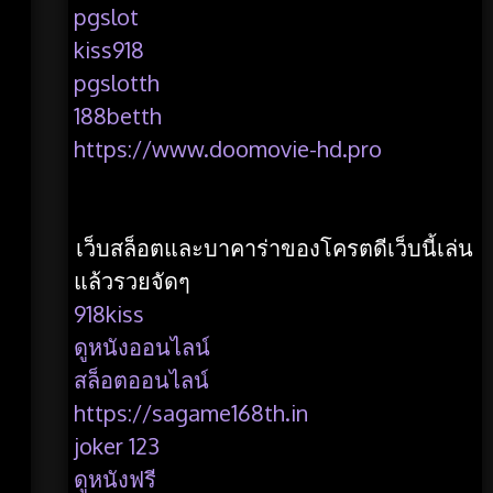
pgslot
kiss918
pgslotth
188betth
https://www.doomovie-hd.pro
เว็บสล็อตและบาคาร่าของโครตดีเว็บนี้เล่น
แล้วรวยจัดๆ
918kiss
ดูหนังออนไลน์
สล็อตออนไลน์
https://sagame168th.in
joker 123
ดูหนังฟรี