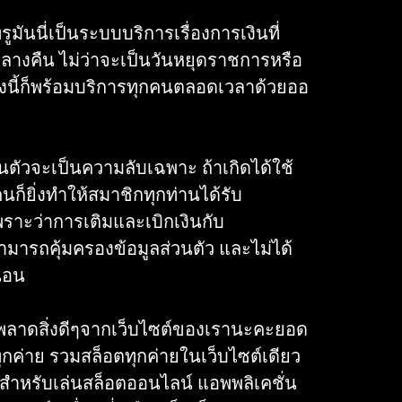
ูมันนี่เป็นระบบบริการเรื่องการเงินที่
นกลางคืน ไม่ว่าจะเป็นวันหยุดราชการหรือ
งนี้ก็พร้อมบริการทุกคนตลอดเวลาด้วยออ
วนตัวจะเป็นความลับเฉพาะ ถ้าเกิดได้ใช้
ก็ยิ่งทำให้สมาชิกทุกท่านได้รับ
พราะว่าการเติมและเบิกเงินกับ
ามารถคุ้มครองข้อมูลส่วนตัว และไม่ได้
นอน
้ามพลาดสิ่งดีๆจากเว็บไซต์ของเรานะคะยอด
ทุกค่าย รวมสล็อตทุกค่ายในเว็บไซต์เดียว
นสำหรับเล่นสล็อตออนไลน์ แอพพลิเคชั่น