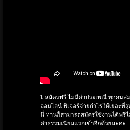
1. สมัครฟรี ไม่มีค่าประเพณี ทุกคน
ออนไลน์ ฟีเจอร์จ่ายกำไรให้เยอะที่
นี่ ท่านก็สามารถสมัครใช้งานได้ฟรีไ
ค่าธรรมเนียมแรกเข้าอีกด้วยนะคะ