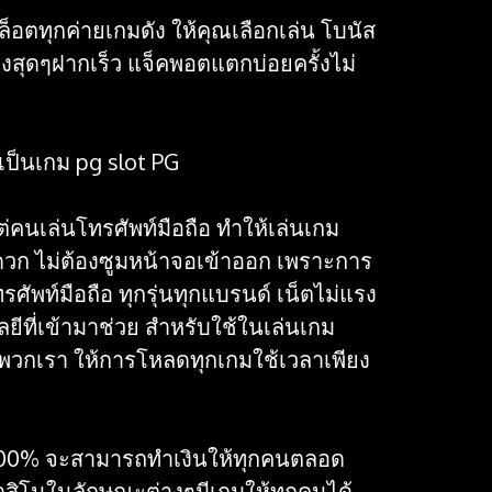
็อตทุกค่ายเกมดัง ให้คุณเลือกเล่น โบนัส
คงสุดๆฝากเร็ว แจ็คพอตแตกบ่อยครั้งไม่
 เป็นเกม pg slot PG
ีแต่คนเล่นโทรศัพท์มือถือ ทำให้เล่นเกม
ดวก ไม่ต้องซูมหน้าจอเข้าออก เพราะการ
ศัพท์มือถือ ทุกรุ่นทุกแบรนด์ เน็ตไม่แรง
ยีที่เข้ามาช่วย สำหรับใช้ในเล่นเกม
งพวกเรา ให้การโหลดทุกเกมใช้เวลาเพียง
ตรง100% จะสามารถทำเงินให้ทุกคนตลอด
คาสิโนในลักษณะต่างๆมีเกมให้ทุกคนได้