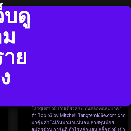
เว็บดู
อม
งราย
ค้นหา
้ง
สำหรับ:
เรื่องล่าสุด
Tangtem168 เว็บเดียวครบ ทั้งสล็อตและบาคา
ร่า Top 63 by Mitchell Tangtem168e.com ฝาก
มาคุ้มค่า ไม่กินมาม่าแน่นอน สายทุนน้อย
สมัครด่วน การันตี กำไรหลักแสน สล็อต168 เข้า