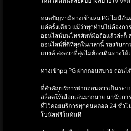
ใหม่ เดิมพันสล็อตอย่างสบายใจ จะต
หมดปัญหามีทางเข้าเล่น PG ไม่มีอัน
แค่ครั้งเดียว แม้ว่าทุกท่านไม่ต้อง
ออนไลน์บนโทรศัพท์มือถือแล้วล่ะก็ 
ออนไลน์ที่ดีที่สุดในเวลานี้ รองรั
แบงค์ สะดวกที่สุดไม่ต้องเดินทางให้
ทางเข้าpg PG ฝากถอนสบาย ถอนได้
ที่สำคัญบริการฝากถอนควรเป็นระบ
สล็อตให้เลือกเล่นมากมาย นานัปการ
ที่ไว้คอยบริการทุกคนตลอด 24 ชั่วโม
โบนัสฟรีในทันที