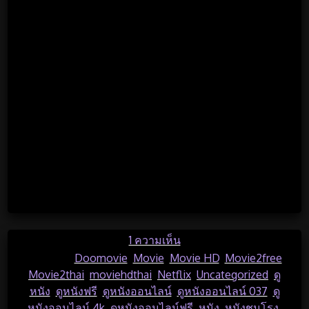
เว็บดูหนังออนไลน์ฟรี 24 ชั่วโมง
เว็บเถื่อนดูหนัง2022
เว็บดูหนังออนไลน์ ที่คนดู มากที่สุด
ดูหนังออนไลน์ 4k hd 1080p
ดูหนังออนไลน์ 4k 88
หนังออนไลน์ 2022 พากย์ไทย 4k
…
บน
1 ความเห็น
https://www.camwithcar
Posted in
Doomovie
,
Movie
,
Movie HD
,
Movie2free
,
เว็บ
Movie2thai
,
moviehdthai
,
Netflix
,
Uncategorized
,
ดู
ดู
หนัง
,
ดูหนังฟรี
,
ดูหนังออนไลน์
,
ดูหนังออนไลน์ 037
,
ดู
หนัง
หนังออนไลน์ 4k
,
ดูหนังออนไลน์ฟรี
,
หนัง
,
หนังชนโรง
,