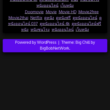
คุณภาพ
หนังออนไลน์
,
เว็บหนัง
พร้อม
Tagged
Doomovie
,
Movie
,
Movie HD
,
Movie2free
,
ระบบ
Movie2thai
,
Netflix
,
ดูหนัง
,
ดูหนังฟรี
,
ดูหนังออนไลน์
,
ดู
อัพ
หนังออนไลน์ 037
,
ดูหนังออนไลน์ 4k
,
ดูหนังออนไลน์ฟรี
,
Video
หนัง
,
หนังชนโรง
,
หนังออนไลน์
,
เว็บหนัง
สร้าง
ราย
Powered by WordPress
|
Theme:
Big Chill
by
ได้
BigBobNetWork
.
จาก
ยอด
เรทติ้ง