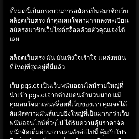
ทั้หมดนี้เป็นกระบวนการสมัครเป็นสมาชิกเว็บ
สล็อตเว็บตรง ถ้าคุณสนใจสามารถลงทะเบียน
สมัครสมาชิกเว็บไซต์สล็อตด้วยตัวคุณเองได้
เลย
สล็อตเว็บตรง มัน บันเทิงใจเร้าใจ แหล่งพนัน
ที่ใหญ่ที่สุดอยู่ที่นี่แล้ว
เว็บ pgslot เป็นเว็บพนันออนไลน์รายใหญ่ที่
นำเข้า pgslotจากต่างแดนจำนวนมาก แม้
คุณสนใจมาเล่นสล็อตที่เว็บของเรา คุณจะได้
สัมผัสความมันส์แบบยิ่งใหญ่ที่เป็นมากกว่าเว็บ
พนันออนไลน์ทั่วๆไป ได้รับความคุ้มราคาจัด
หนักจัดเต็มผ่านการเล่นดังต่อไปนี้ คุ้มกับโปร