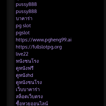
pussy888
pussy888
บาคาร่า
pg slot
pgslot
https://www.pgheng99.ai
https://fullslotpg.org
live22
หนังชนโรง
ดูหนังฟรี
ดูหนังhd
ดูหนังชนโรง
เว็บบาคาร่า
สล็อตเว็บตรง
ซื้อหวยออนไลน์