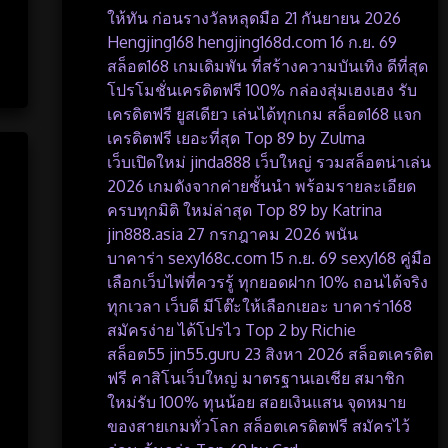
ให้ทัน ก่อนรางวัลหลุดมือ 21 กันยายน 2026
Hengjing168 hengjing168d.com 16 ก.ย. 69
สล็อต168 เกมเดิมพัน ที่สร้างความบันเทิง ดีที่สุด
โปรโมชั่นเครดิตฟรี 100% กล่องสุ่มเฮงเฮง รับ
เครดิตฟรี ยูสเดียว เล่นได้ทุกเกม สล็อต168 แจก
เครดิตฟรี เยอะที่สุด Top 89 by Zulma
เว็บเปิดใหม่ jinda888 เว็บใหญ่ รวมสล็อตน่าเล่น
2026 เกมดังจากค่ายชั้นนำ พร้อมรายละเอียด
ครบทุกมิติ ใหม่ล่าสุด Top 89 by Katrina
jin888.asia 27 กรกฎาคม 2026 พนัน
บาคาร่า sexy168c.com 15 ก.ย. 69 sexy168 คู่มือ
เลือกเว็บไพ่ที่ควรรู้ ทุกยอดฝาก 10% ถอนได้จริง
ทุกเวลา เว็บดี มีโต๊ะให้เลือกเยอะ บาคาร่า168
สมัครง่าย ได้โปรไว Top 2 by Richie
สล็อต55 jin55.guru 23 สิงหา 2026 สล็อตเครดิต
ฟรี คาสิโนเว็บใหญ่ มาตรฐานเอเชีย สมาชิก
ใหม่รับ 100% ทุนน้อย สอยเงินแสน จุดหมาย
ของสายเกมทั่วโลก สล็อตเครดิตฟรี สมัครไว้