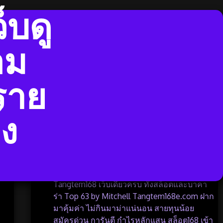
เว็บดู
อม
งราย
ค้นหา
้ง
สำหรับ:
เรื่องล่าสุด
Tangtem168 เว็บเดียวครบ ทั้งสล็อตและบาคา
ร่า Top 63 by Mitchell Tangtem168e.com ฝาก
มาคุ้มค่า ไม่กินมาม่าแน่นอน สายทุนน้อย
สมัครด่วน การันตี กำไรหลักแสน สล็อต168 เข้า