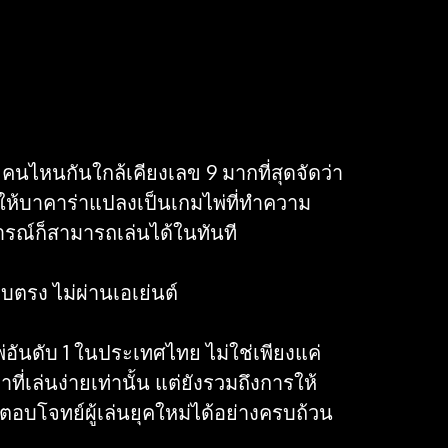
คนไหนกันใกล้เคียงเลข 9 มากที่สุดจัดว่า
ให้บาคาร่าแปลงเป็นเกมไพ่ที่ทำความ
การณ์ก็สามารถเล่นได้ในทันที
บตรง ไม่ผ่านเอเย่นต์
พ่อันดับ 1 ในประเทศไทย ไม่ใช่เพียงแค่
่เล่นง่ายเท่านั้น แต่ยังรวมถึงการให้
ี่ตอบโจทย์ผู้เล่นยุคใหม่ได้อย่างครบถ้วน