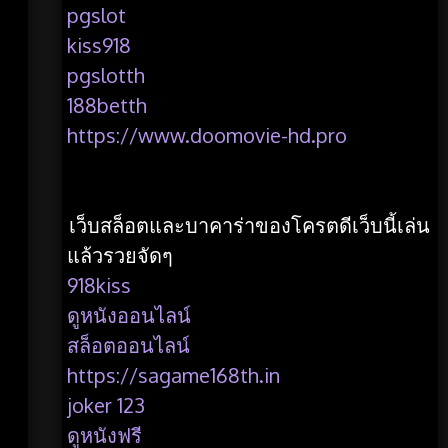
pgslot
kiss918
pgslotth
188betth
https://www.doomovie-hd.pro
เว็บสล็อตและบาคาร่าของโครตดีเว็บนี้เล่น
แล้วรวยจัดๆ
918kiss
ดูหนังออนไลน์
สล็อตออนไลน์
https://sagame168th.in
joker 123
ดูหนังฟรี