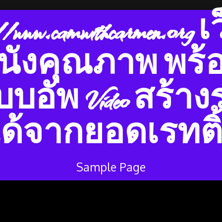
://www.camwithcarmen.org 
นังคุณภาพ พร้
บอัพ Video สร้า
ด้จากยอดเรทติ
 2568 บาคาร่า168 ดีล
ดในเอเชีย สมาชิกใหม่
Sample Page
รูเล็ต ไฮโล สล็อต บา
าเดียว พร้อมให้บริการ