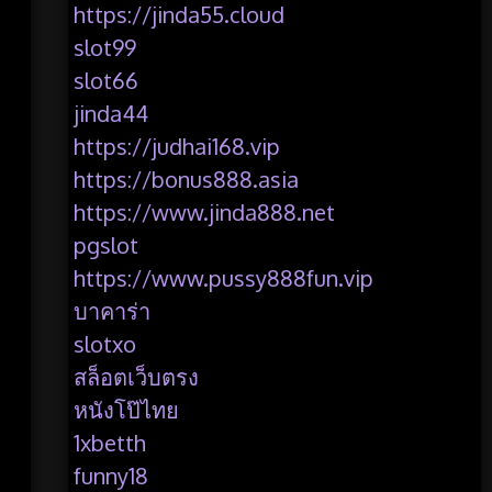
https://jinda55.cloud
slot99
slot66
jinda44
https://judhai168.vip
https://bonus888.asia
https://www.jinda888.net
pgslot
https://www.pussy888fun.vip
บาคาร่า
slotxo
สล็อตเว็บตรง
หนังโป๊ไทย
1xbetth
funny18