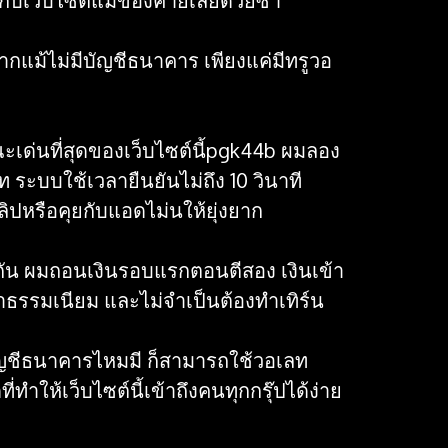
กแม้ไม่มีบัญชีธนาคาร เพียงแค่มีทรูวอ
ด่นที่สุดของเว็บไซต์นี้pgk44b ผมลอง
 ระบบใช้เวลายืนยันไม่ถึง 10 วินาที
ิปหรือคุยกับแอดไม่นให้ยุ่งยาก
พอกัน ผมถอนเงินรอบแรกตอนตีสอง เงินเข้า
ค่าธรรมเนียม และไม่จำเป็นต้องทำเทิร์น
ัญชีธนาคารไหมมี ก็สามารถใช้วอเลท
ที่ทำให้เว็บไซต์นี้เข้าถึงคนทุกกรุ๊ปได้ง่าย