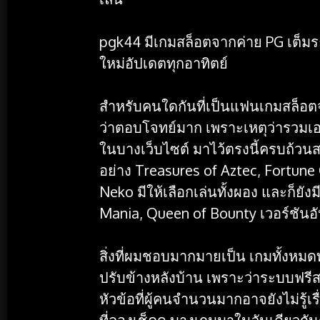
pgk44 มีเกมสล็อตจากค่าย PG เต็มร
ใหม่อัปเดตทุกอาทิตย์
สำหรับคนใดกันที่เป็นแฟนเกมสล็อตจาก
ว่าตอบโจทย์มาก เพราะเหตุว่ารวมเอา
ในบางเว็บไซต์ มาไว้ตรงนี้ครบถ้วนส
อย่าง Treasures of Aztec, Fortun
Neko มีให้เลือกเล่นทั้งผอง และก็ยั
Mania, Queen of Bounty เวอร์ชันอัปเ
สิ่งที่ผมชอบมากมายเป็น เกมทั้งหมดท
ปรับข้างหลังบ้าน เพราะว่าระบบฟรีสป
หัวข้อที่ผู้คนจำนวนมากอาจยังไม่รู้เ
ที่ลองเช็คดู บางเกมมาในวันเดียวกัน