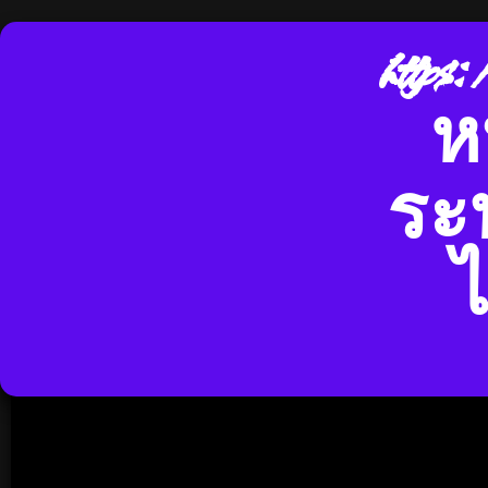
https
ห
ระบ
Skip
ไ
to
ปั่นสล็อต เว็บไซต์แ
content
แบบไม่เครียด ทำได
casino online เว็บ
by Corrine