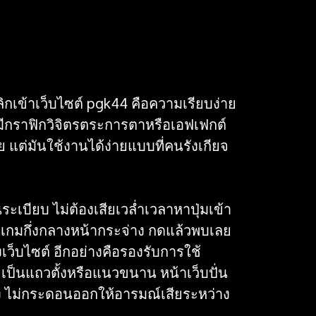
คลิกเข้าเว็บไซต์ pgk44 คือความเรียบง่าย
ี่มีกราฟิกวิจิตรตระการตาหรือเอฟเฟกต์
 แต่มันใช้งานได้ง่ายแบบที่คนรังเกียจ
เบียบ ไม่ต้องเสียเวล่ำเวลาหาปุ่มเข้า
เกมกึ่งกลางหน้ากระจ่าง กดแล้วพบเลย
งเว็บไซต์ อีกอย่างคือรองรับการใช้
เป็นแถวตั้งหรือแนวขนาน หน้าเว็บปั่น
่วง ไม่กระดอนออกให้อารมณ์เสียระหว่าง