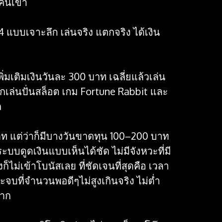
คนเข้า
บบเจาะลึก เล่นจริง แตกจริง ได้เงิน
มเติมเงินวันละ 300 บาท เฉลี่ยแล้วเล่น
ือกเล่นปั่นสล็อต เกม Fortune Rabbit และ
ก
ท แต่ว่าก็มีบางวันขาดทุน 100–200 บาท
่ระบบดูดเงินแบบเห็นได้ชัด ไม่มีจังหวะที่มี
็ไม่เข้าโบนัสเลย ที่ชัดเจนที่สุดคือ เวลา
จบที่จำนวนพอดีๆไม่สูงเกินจริง ไม่ต่ำ
มาก