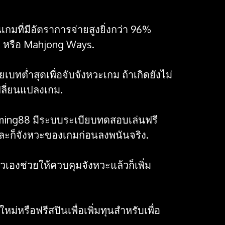
ยนเกมที่มีอัตราการจ่ายสูงยิ่งกว่า 96%
za หรือ Mahjong Ways.
วยเบทต่ำสุดเพื่อจับจังหวะเกม ถ้าเกิดยังไม่
เปลี่ยนแปลงเกม.
oming88 มีระบบระเบียบทดสอบเล่นฟรี
ละก็จังหวะของเกมก่อนลงพนันจริง.
ัวเองช่วยให้ควบคุมจังหวะแล้วก็เพิ่ม
ใหม่หรือฟรีสปินเพื่อเพิ่มทุนสำหรับเพื่อ