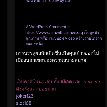
ก่อน คุ้มกว่า Top 69 by Carl
ความเห็นล่าสุด
A WordPress Commenter
บน
https://www.camwithcarmen.org เว็บดูหนัง
คุณภาพ พร้อมระบบอัพ Video สร้างรายได้จาก
ยอดเรทติ้ง
การบรรลุผลมักเกิดขึ้นเมื่อคุณก้าวออกไป
เมืองนอกเขตของความสบายสบาย
เว็บคาสิโนน่าเล่น ทั้ง
สล็อต
และ
บาคาร่า
ตึงจริงแตกบ่อยมาก
joker123
slot168