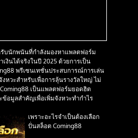
รับนักพนันที่กำลังมองหาแพลตฟอร์ม
ทำเงินได้จริงในปี 2025 ด้วยการเป็น
oming88 พรีเซนเทชั่นประสบการณ์การเล่น
จังหวะสำหรับเพื่อการลุ้นรางวัลใหญ่ ไม่
อต Coming88 เป็นแพลตฟอร์มยอดฮิต
ข้อมูลสำคัญเพื่อเพิ่มจังหวะทำกำไร
เพราะอะไรจำเป็นต้องเลือก
ปั่นสล็อต Coming88