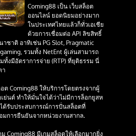
Coming88 เป็น เว็บสล็อต
ออนไลน์ ยอดนิยมอย่างมาก
ในประเทศไทยแล้วก็ทั่วเอเชีย
ด้วยการเชื่อมต่อ API ลิขสิทธิ์
าชาติ อาทิเช่น PG Slot, Pragmatic
aming, รวมทั้ง NetEnt ผู้เล่นสามารถ
ั้งมีอัตราการจ่าย (RTP) ที่ยุติธรรม นี่
ตา
นสล็อต Coming88 ให้บริการโดยตรงจากผู้
่นต์ ทำให้มั่นใจได้ว่าไม่มีการล็อกยูสห
ะได้รับประสบการณ์การปั่นสล็อตที่
พร้อมการยืนยันจากหน่วยงานสากล.
กม Coming88 มีเกมสล็อตให้เลือกมากยิ่ง