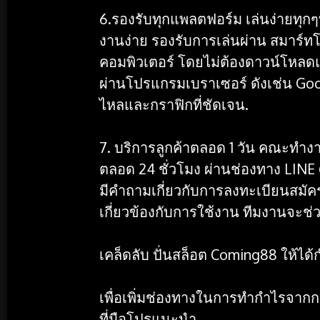
6.รองรับทุกแพลตฟอร์ม เล่นง่ายทุกๆ
งานง่าย รองรับการเล่นผ่าน สมาร์ทโ
คอมพิวเตอร์ โดยไม่ต้องดาวน์โหลดแอ
ผ่านโปรแกรมเบราเซอร์ ดังเช่น Goog
ไหลและกราฟิกที่ชัดเจน.
7. บริการลูกค้าตลอด 1 วัน คณะทำ
ตลอด 24 ชั่วโมง ผ่านช่องทาง LIN
มีคำถามเกี่ยวกับการลงทะเบียนสมัค
เกี่ยวข้องกับการใช้งาน ทีมงานจะช่ว
เคล็ดลับ ปั่นสล็อต Coming88 ให้ได้
เพื่อเพิ่มช่องทางในการทำกำไรจากก
ที่มือโปรแนะนำ