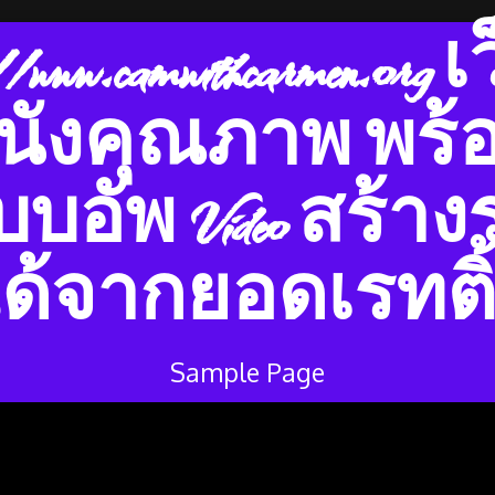
://www.camwithcarmen.org 
นังคุณภาพ พร้
บอัพ Video สร้า
ด้จากยอดเรทติ
.net 8 JUL 24 ปั่นสล็อต
ส 100% ทันทีปั่นสล็อต
Sample Page
าต้องหลงรักมีหวย หุ้น
็อต หาไม่ได้จากที่ไหน มี