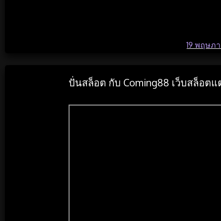
ที่นี่ที่เดีย
Posted on
19 พฤษภ
ปั่นสล็อต กับ Coming88 เว็บสล็อต