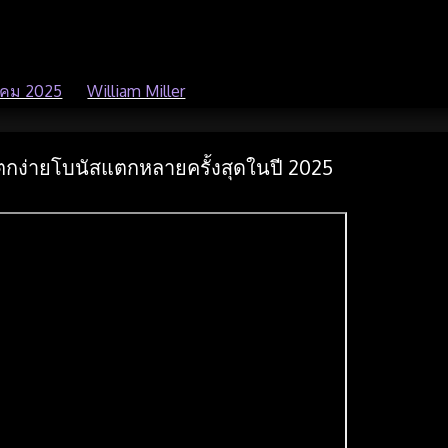
ว Top 44 by Jerry
าคม 2025
by
William Miller
แตกง่ายโบนัสแตกหลายครั้งสุดในปี 2025