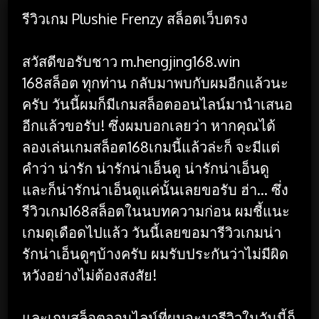
รีวิวเกม Plushie Frenzy สล็อตเว็บตรง
สวัสดีขอรับชาว m.hengjing168.win
168สล็อต ทุกท่าน กลับมาพบกับผมอีกแล้วนะ
ครับ วันนี้ผมก็มีเกมสล็อตออนไลน์มานำเสนอ
อีกแล้วขอรับ! ซึ่งผมบอกเลยว่า หากคุณได้
ลองเล่นเกมสล็อต168เกมนี้แล้วล่ะก็ จะมีแต่
คำว่า น่ารัก น่ารักน่าเอ็นดู น่ารักน่าเอ็นดู
และก็น่ารักน่าเอ็นดูแค่นั้นเลยขอรับ ฮ่า… ซึ่ง
รีวิวเกม168สล็อตในนบทความก่อน ผมชี้แนะ
เกมดุเดือดไปแล้ว วันนี้เลยขอมารีวิวเกมน่า
รักน่าเอ็นดูๆบ้างครับ ผมรับประกันว่าไม่มีผิด
หวังอย่างไม่ต้องสงสัย!
และเกมสล็อตออนไลน์ที่ผมจะมารีวิวในวันนี้ก็