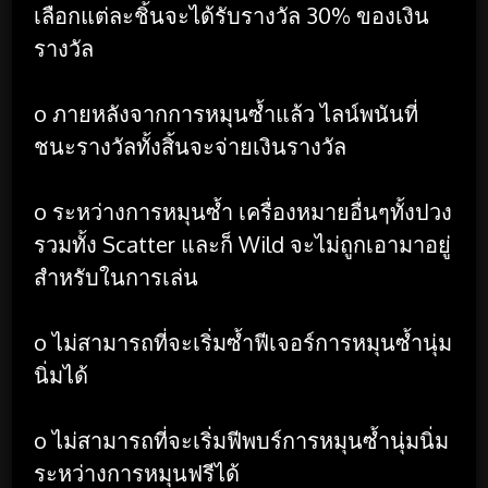
เลือกแต่ละชิ้นจะได้รับรางวัล 30% ของเงิน
รางวัล
o ภายหลังจากการหมุนซ้ำแล้ว ไลน์พนันที่
ชนะรางวัลทั้งสิ้นจะจ่ายเงินรางวัล
o ระหว่างการหมุนซ้ำ เครื่องหมายอื่นๆทั้งปวง
รวมทั้ง Scatter และก็ Wild จะไม่ถูกเอามาอยู่
สำหรับในการเล่น
o ไม่สามารถที่จะเริ่มซ้ำฟีเจอร์การหมุนซ้ำนุ่ม
นิ่มได้
o ไม่สามารถที่จะเริ่มฟีพบร์การหมุนซ้ำนุ่มนิ่ม
ระหว่างการหมุนฟรีได้