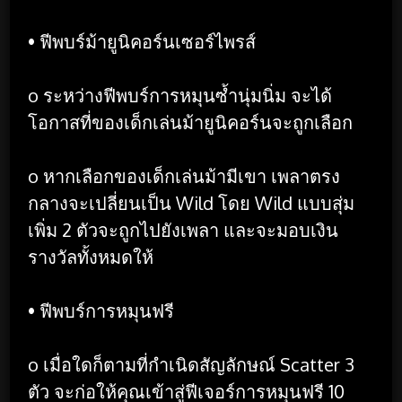
• ฟีพบร์ม้ายูนิคอร์นเซอร์ไพรส์
o ระหว่างฟีพบร์การหมุนซ้ำนุ่มนิ่ม จะได้
โอกาสที่ของเด็กเล่นม้ายูนิคอร์นจะถูกเลือก
o หากเลือกของเด็กเล่นม้ามีเขา เพลาตรง
กลางจะเปลี่ยนเป็น Wild โดย Wild แบบสุ่ม
เพิ่ม 2 ตัวจะถูกไปยังเพลา และจะมอบเงิน
รางวัลทั้งหมดให้
• ฟีพบร์การหมุนฟรี
o เมื่อใดก็ตามที่กำเนิดสัญลักษณ์ Scatter 3
ตัว จะก่อให้คุณเข้าสู่ฟีเจอร์การหมุนฟรี 10