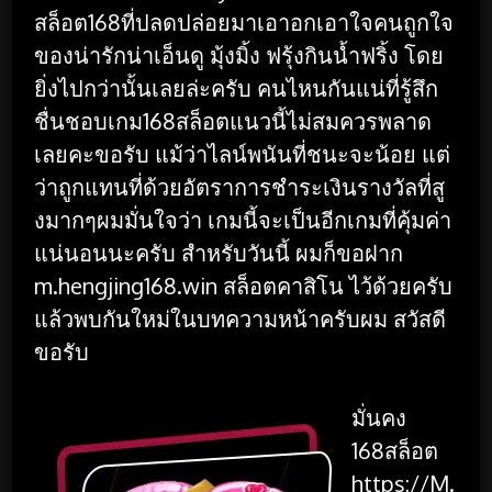
สล็อต168ที่ปลดปล่อยมาเอาอกเอาใจคนถูกใจ
ของน่ารักน่าเอ็นดู มุ้งมิ้ง ฟรุ้งกินน้ำฟริ้ง โดย
ยิ่งไปกว่านั้นเลยล่ะครับ คนไหนกันแน่ที่รู้สึก
ชื่นชอบเกม168สล็อตแนวนี้ไม่สมควรพลาด
เลยคะขอรับ แม้ว่าไลน์พนันที่ชนะจะน้อย แต่
ว่าถูกแทนที่ด้วยอัตราการชำระเงินรางวัลที่สู
งมากๆผมมั่นใจว่า เกมนี้จะเป็นอีกเกมที่คุ้มค่า
แน่นอนนะครับ สำหรับวันนี้ ผมก็ขอฝาก
m.hengjing168.win สล็อตคาสิโน ไว้ด้วยครับ
แล้วพบกันใหม่ในบทความหน้าครับผม สวัสดี
ขอรับ
มั่นคง
168สล็อต
https://M.