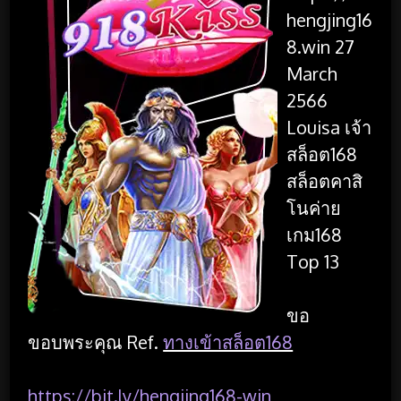
hengjing16
8.win 27
March
2566
Louisa เจ้า
สล็อต168
สล็อตคาสิ
โนค่าย
เกม168
Top 13
ขอ
ขอบพระคุณ Ref.
ทางเข้าสล็อต168
https://bit.ly/hengjing168-win