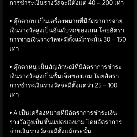
การชำระเงินรางวัลจะมีตั้งแต่ 40 – 200 เท่า
• ตุ๊กตากบ เป็นเครื่องหมายที่มีอัตราการจ่าย
เงินรางวัลสูงเป็นอันดับหกของเกม โดยอัตรา
การจ่ายเงินรางวัลจะมีตั้งแม้กระนั้น 30 – 150
เท่า
• ตุ๊กตาหนู เป็นสัญลักษณ์ที่มีอัตราการชำระ
เงินรางวัลสูงเป็นชั้นเจ็ดของเกม โดยอัตรา
การชำระเงินรางวัลจะมีตั้งแต่ว่า 25 – 100
เท่า
• A เป็นเครื่องหมายที่มีอัตราการชำระเงิน
รางวัลสูงเป็นชั้นแปดของเกม โดยอัตราการ
จ่ายเงินรางวัลจะมีตั้งแม้กระนั้น