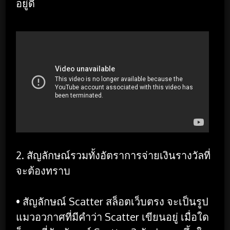
อยู่ดี
2. สัญลักษณ์รวมทั้งอัตราการจ่ายเงินรางวัลที่
จะต้องทราบ
• สัญลักษณ์ Scatter สล็อตเว็บตรง จะเป็นรูป
แมวอวกาศที่มีคำว่า Scatter เขียนอยู่ เมื่อใด