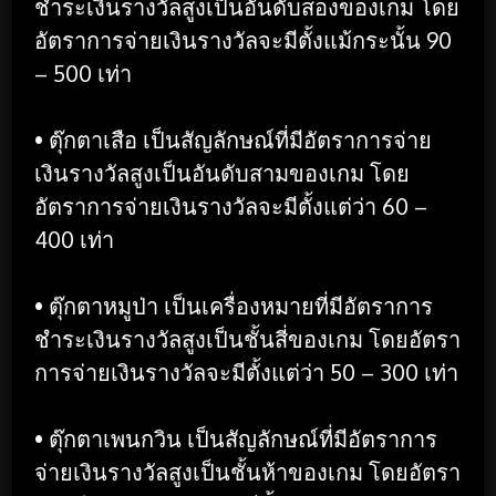
ชำระเงินรางวัลสูงเป็นอันดับสองของเกม โดย
อัตราการจ่ายเงินรางวัลจะมีตั้งแม้กระนั้น 90
– 500 เท่า
• ตุ๊กตาเสือ เป็นสัญลักษณ์ที่มีอัตราการจ่าย
เงินรางวัลสูงเป็นอันดับสามของเกม โดย
อัตราการจ่ายเงินรางวัลจะมีตั้งแต่ว่า 60 –
400 เท่า
• ตุ๊กตาหมูป่า เป็นเครื่องหมายที่มีอัตราการ
ชำระเงินรางวัลสูงเป็นชั้นสี่ของเกม โดยอัตรา
การจ่ายเงินรางวัลจะมีตั้งแต่ว่า 50 – 300 เท่า
• ตุ๊กตาเพนกวิน เป็นสัญลักษณ์ที่มีอัตราการ
จ่ายเงินรางวัลสูงเป็นชั้นห้าของเกม โดยอัตรา