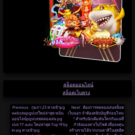
Posted in
สล็อตออนไลน์
Tagged
สล็อตเว็บตรง
แนะแนว
Previous:
กุมภา 23 ทางเข้าpg
Next:
ต้องการทดลองเล่นสล็อต
websitepgslotใหม่ล่าสุด พนัน
เว็บนอก จำต้องสลับบัญชีก่อนไหม
เรื่อง
ออนไลน์pgslotทดลองเล่น pg
? สำหรับนักเดิมพันใครกันแน่ที่
slot 77 auto ใหม่ล่าสุด Top 19 by
กำลังมองหาเว็บไซต์ เพื่อลงทุน
Kraig ทางเข้าpg
สร้างรายได้จากเกมคาสิโนสุดฮิต