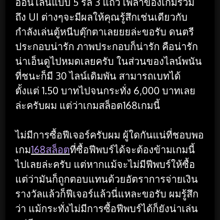
ออนไลน์แบบ 5 รีล 3 แถว เพลาของเกมรวม
ถึง UI ต่างๆจะมีผลให้คุณรู้สึกเช่นเดียวกับ
กำลังเล่นตู้หนีบตุ๊กตาเลยยยล่ะขอรับ ดนตรี
ประกอบน่ารัก ภาพประกอบก็น่ารัก คือน่ารัก
น่าเอ็นดูไปหมดเลยครับ ในส่วนของไลน์พนัน
ที่ชนะก็มี 30 ไลน์เดิมพัน สามารถเบทได้
ตั้งแต่ 1.50 บาทไปจนกระทั่ง 6,000 บาทเลย
ล่ะครับผม แต่ว่าเกมสล็อต168เกมนี้
ไม่มีการซื้อฟีเจอร์ครับผม ผู้ใดกันแน่ที่ชอบพอ
เกม
168สล็อต
ที่ซื้อฟีพบร์ได้จะต้องข้ามเกมนี้
ไปเลยล่ะครับ แต่หากแม้จะไม่มีฟีพบร์ให้ซื้อ
แต่ว่ามันก็ถูกตอบแทนด้วยอัตราการจ่ายเงิน
รางวัลแล้วก็ฟีเจอร์แล้วนี่แหละขอรับ ผมรู้สึก
ว่า แม้กระทั่งไม่มีการซื้อฟีพบร์ได้ก็ยังน่าเล่น