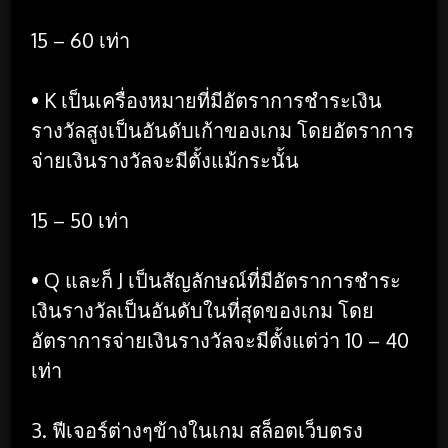
15 – 60 เท่า
• K เป็นเครื่องหมายที่มีอัตราการชำระเงิน
รางวัลสูงเป็นอันดับเก้าของเกม โดยอัตราการ
จ่ายเงินรางวัลจะมีตั้งแม้กระนั้น
15 – 50 เท่า
• Q และก็ J เป็นสัญลักษณ์ที่มีอัตราการชำระ
เงินรางวัลเป็นอันดับในที่สุดของเกม โดย
อัตราการจ่ายเงินรางวัลจะมีตั้งแต่ว่า 10 – 40
เท่า
3. ฟีเจอร์ต่างๆข้างในเกม สล็อตเว็บตรง