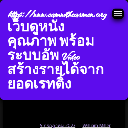
https://www.camwithcarmen.org
เว็บดูหนัง
คุณภาพ พร้อม
Skip
ระบบอัพ Video
ราชภัฏ สมัครเรียนราชภัฏ
to
content
สร้างรายได้จาก
สวนสุนันทาครุศาสตร์ ค่าเทอม
สวนสุนันทา เรียนราชภัฏ
ยอดเรทติ้ง
สวนสุนันทา WEBSTUDENT Top 99
by Gonzalo https://ssru.ac.th/ 16
มิถุนา 23
Posted on
9 กรกฎาคม 2023
by
William Miller