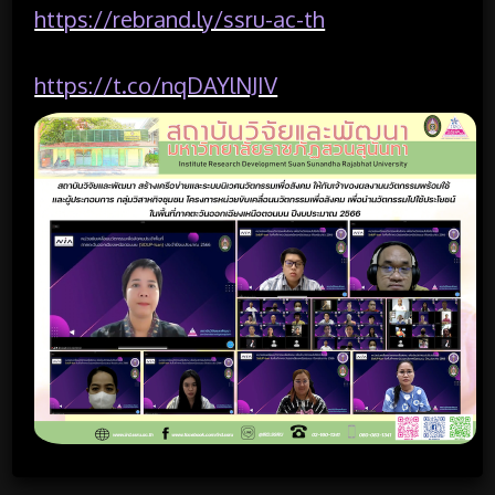
https://rebrand.ly/ssru-ac-th
https://t.co/nqDAYlNJIV