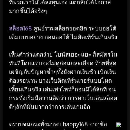
ที่พวกเราไม่ได้ลงทุนเอง แต่กลับได้โอกาส
มากขึ้นได้จริงๆ
สล็อต168
ศูนย์รวมสล็อตยอดฮิต ระบบออโต้
เต็มแบบอย่าง ถอนออโต้ ไม่ติดเทิร์นเกินจริง
เห็นคำว่าแตกง่าย โบนัสเยอะแยะ ก็สมัครใน
ทันทีโดยแทบจะไม่ดูก่อนยละเอียด ท้ายที่สุด
เผชิญกับปัญหาซ้ำๆทั้งยังฝากเงินช้า เบิกเงิน
ต้องรอนาน บางเว็บติดเทิร์นเวอร์แบบโหด
เหี้ยมเกินจริง เล่นเท่าไหร่ก็ถอนมิได้สักที จน
กระทั่งเริ่มมีความคิดว่า การหาเว็บเล่นสล็อต
ดีๆสักที่มันยากกว่าการเล่นเกมอีก
ตราบจนกระทั่งมาพบ happy168 จากข้อ