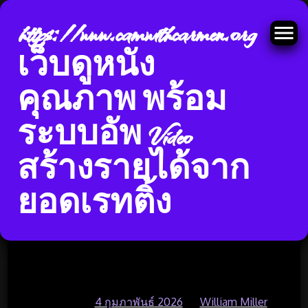
https://www.camwithcarmen.org
เว็บดูหนัง
คุณภาพ พร้อม
Skip
ระบบอัพ Video
สล็อตเครดิตฟรี 3 มีนา 69 happy168
to
content
สร้างรายได้จาก
เว็บที่ทำให้มีความสุข ไม่ทุกข์
แน่นอน ชวนเพื่อนรับ 100 เชื่อถือได้
ยอดเรทติ้ง
มีใบเซอร์รับรอง คืนยอดเสีย 5%
happy168 เงินชัวร์ ถอนเท่าไหร่ ก็
โอน Top 9 by Santo Happy168.ai
Posted on
4 กุมภาพันธ์ 2026
by
William Miller