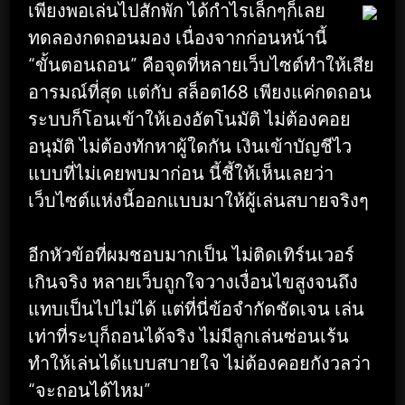
เพียงพอเล่นไปสักพัก ได้กำไรเล็กๆก็เลย
ทดลองกดถอนมอง เนื่องจากก่อนหน้านี้
“ขั้นตอนถอน” คือจุดที่หลายเว็บไซต์ทำให้เสีย
อารมณ์ที่สุด แต่กับ สล็อต168 เพียงแค่กดถอน
ระบบก็โอนเข้าให้เองอัตโนมัติ ไม่ต้องคอย
อนุมัติ ไม่ต้องทักหาผู้ใดกัน เงินเข้าบัญชีไว
แบบที่ไม่เคยพบมาก่อน นี้ชี้ให้เห็นเลยว่า
เว็บไซต์แห่งนี้ออกแบบมาให้ผู้เล่นสบายจริงๆ
อีกหัวข้อที่ผมชอบมากเป็น ไม่ติดเทิร์นเวอร์
เกินจริง หลายเว็บถูกใจวางเงื่อนไขสูงจนถึง
แทบเป็นไปไม่ได้ แต่ที่นี่ข้อจำกัดชัดเจน เล่น
เท่าที่ระบุก็ถอนได้จริง ไม่มีลูกเล่นซ่อนเร้น
ทำให้เล่นได้แบบสบายใจ ไม่ต้องคอยกังวลว่า
“จะถอนได้ไหม”