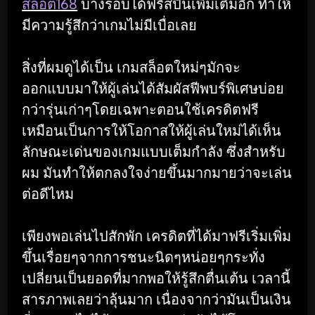
สล็อต168
บางรอบได้ฟรีสปินเพิ่มเติมอีก ทำให้
มีความรู้สึกว่าเกมไม่มีเบื่อเลย
สิ่งที่ผมดูได้เป็น เกมสล็อตใหม่ๆมักจะ
ออกแบบมาให้ผู้เล่นได้สัมผัสฟีพบร์พิเศษบ่อย
กว่ารุ่นเก่าๆโดยเฉพาะตอนใช้เครดิตฟรี
เหมือนเป็นการให้โอกาสให้ผู้เล่นใหม่ได้เห็น
ลักษณะเด่นของเกมแบบเต็มกำลัง ซึ่งสำหรับ
ผม มันทำให้ตกลงใจง่ายขึ้นมากมายว่าจะเล่น
ต่อดีไหม
เพียงพอเล่นไปสักพัก เครดิตที่ได้มาฟรีเริ่มเพิ่ม
ขึ้นเรื่อยๆจากการชนะนิดๆหน่อยๆกระทั่ง
เปลี่ยนเป็นยอดที่มากพอให้รู้สึกตื่นเต้น เวลานี้
สารภาพเลยว่าลุ้นมาก เนื่องจากว่ามันเป็นเงิน