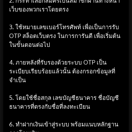
2. กระทำเลือกสมัครเป็นสมาชิกผ่านทางหน้า
เว็บของพวกเราโดยตรง
3. ใช้หมายเลขเบอร์โทรศัพท์ เพื่อเป็นการรับ
OTP สล็อตเว็บตรง ในการการันตี เพื่อเริ่มต้น
ในขั้นตอนต่อไป
4. ภายหลังที่รับรองด้วยระบบ OTP เป็น
ระเบียบเรียบร้อยแล้วนั้น ต้องกรอกข้อมูลที่
จำเป็น
5. โดยใช้ชื่อสกุล เลขบัญชีธนาคาร ชื่อบัญชี
ธนาคารที่ตรงกับชื่อที่ลงทะเบียน
6. ทำฝากเงินเข้าสู่ระบบ พร้อมแนบหลักฐาน