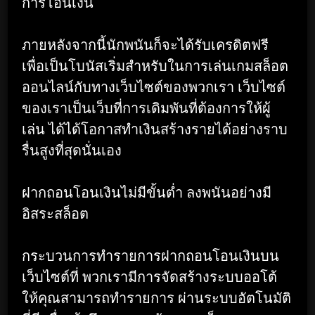
การโอนเงิน
ภายหลังจากนี้นักพนันก็จะได้รับเครดิตฟรี
เพื่อเป็นโบนัสเริ่มสำหรับในการเล่นเกมสล็อต
ออนไลน์กับทางเว็บไซต์ของพวกเรา เว็บไซต์
ของเราเป็นเว็บที่การเดิมพันที่ต้องการให้ผู้
เล่น ได้ได้โอกาสทำเงินสร้างรายได้อย่างราบ
รื่นสูงที่สุดนั่นเอง
ฝากถอนโอนเงินไม่มีขั้นต่ำ ลงพนันอย่างมี
อิสระสล็อต
กระบวนการทำรายการฝากถอนโอนเงินบน
เว็บไซต์ที่ พวกเรามีการจัดสร้างระบบออโต้
ให้คุณสามารถทำรายการ ผ่านระบบอัตโนมัติ