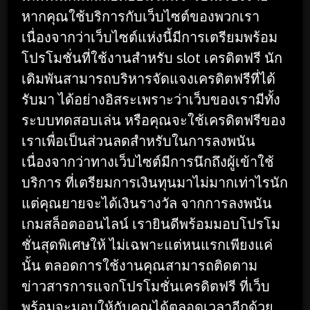
หากคุณใช้บริการกับเว็บไซต์ของพวกเรา
เนื่องจากว่าเว็บไซต์แห่งนี้มีการเตรียมพร้อม
โปรโมชั่นที่ใช้งานสำหรับ slot เครดิตฟรี นัก
เดิมพันสามารถบริหารจัดแจงเครดิตฟรีที่ได้
รับมา ได้อย่างอิสระเพราะว่าเว็บของเรามีทั้ง
ระบบทดสอบเล่น หรือคุณจะใช้เครดิตฟรีของ
เราเพื่อเป็นส่วนลดสำหรับในการลงพนัน
เนื่องจากว่าทางเว็บไซต์มีการนึกถึงผู้เข้าใช้
บริการ ที่เตรียมการเงินทุนมาไม่มากเท่าไรนัก
แต่คุณยายจะได้เงินรางวัล จากการลงพนัน
เกมสล็อตออนไลน์ เรายินดีพร้อมมอบโปรโม
ชั่นสุดพิเศษให้ ไม่เฉพาะแต่หนแรกเพียงแค่
นั้น ตลอดการใช้งานคุณสามารถติดตาม
ข่าวสารการแจกโปรโมชั่นเครดิตฟรี ที่เว็บ
พร้อมจะมอบให้กับคุณได้ตลอดเวลาอีกด้วย