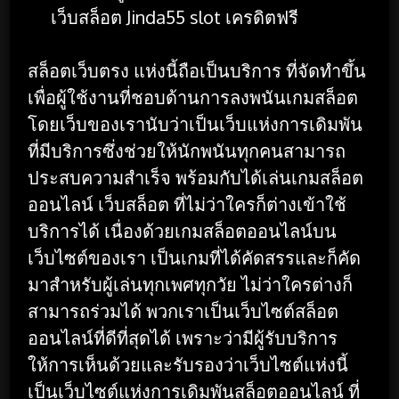
เว็บสล็อต Jinda55 slot เครดิตฟรี
สล็อตเว็บตรง แห่งนี้ถือเป็นบริการ ที่จัดทำขึ้น
เพื่อผู้ใช้งานที่ชอบด้านการลงพนันเกมสล็อต
โดยเว็บของเรานับว่าเป็นเว็บแห่งการเดิมพัน
ที่มีบริการซึ่งช่วยให้นักพนันทุกคนสามารถ
ประสบความสำเร็จ พร้อมกับได้เล่นเกมสล็อต
ออนไลน์ เว็บสล็อต ที่ไม่ว่าใครก็ต่างเข้าใช้
บริการได้ เนื่องด้วยเกมสล็อตออนไลน์บน
เว็บไซต์ของเรา เป็นเกมที่ได้คัดสรรและก็คัด
มาสำหรับผู้เล่นทุกเพศทุกวัย ไม่ว่าใครต่างก็
สามารถร่วมได้ พวกเราเป็นเว็บไซต์สล็อต
ออนไลน์ที่ดีที่สุดได้ เพราะว่ามีผู้รับบริการ
ให้การเห็นด้วยและรับรองว่าเว็บไซต์แห่งนี้
เป็นเว็บไซต์แห่งการเดิมพันสล็อตออนไลน์ ที่